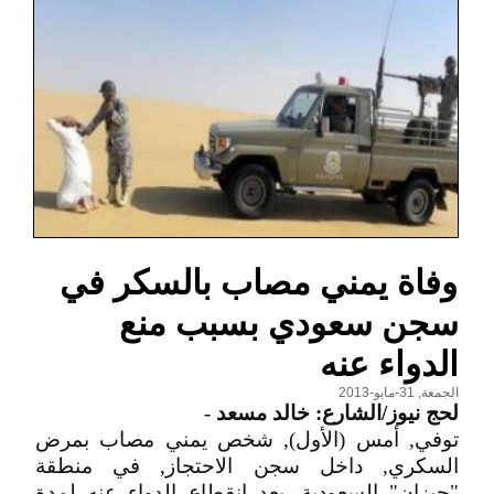
وفاة يمني مصاب بالسكر في
سجن سعودي بسبب منع
الدواء عنه
الجمعة, 31-مايو-2013
لحج نيوز/الشارع: خالد مسعد
-
توفي, أمس (الأول), شخص يمني مصاب بمرض
السكري, داخل سجن الاحتجاز, في منطقة
"جيزان" السعودية, بعد انقطاع الدواء عنه لمدة