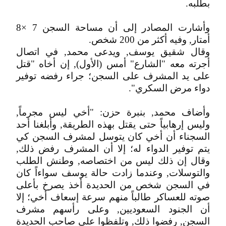
بطلبه.
وأشارت المصادر إلى أن مساحة السجن 7 ×8
أمتار, وفيه أكثر من 200 شخص.
وقال شقيق يوسف, ويدعى محمد, في اتصال
أجرته معه "الشارع" أمس (الأول), إن أخاه "قتل
على يد المشرف على السجن؛ جراء رفضه توفير
دواء مرض السكري".
وأضاف محمد, بنبرة حزن: "أخي ليس مجرماً,
وليس إرهابياً حتى يقتل بهذه الطريقة, وأبلغنا أحد
السجناء أن أخي كان يتوسل لمشرف السجن كي
يتم توفير الدواء له؛ إلا أن المشرف رفض ذلك,
وقال إن ذلك ليس من اختصاصه, وطنش الطلب
والتوسلات, وعندما زادت حالة يوسف سواءاً كان
في السجن شخص من الحديدة أخذ يصرخ بأعلى
صوته للعساكر طالباً منهم سرعة إسعاف أخي؛ إلا
أن الجنود السعوديين, وعلى رأسهم مشرف
السجن, رفضوا ذلك, وتلفظوا على صاحب الحديدة