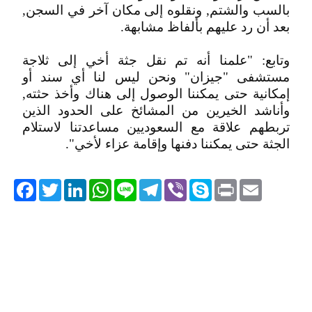
بالسب والشتم, ونقلوه إلى مكان آخر في السجن,
بعد أن رد عليهم بألفاظ مشابهة.
وتابع: "علمنا أنه تم نقل جثة أخي إلى ثلاجة
مستشفى "جيزان" ونحن ليس لنا أي سند أو
إمكانية حتى يمكننا الوصول إلى هناك وأخذ حثته,
وأناشد الخيرين من المشائخ على الحدود الذين
تربطهم علاقة مع السعوديين مساعدتنا لاستلام
الجثة حتى يمكننا دفنها وإقامة عزاء لأخي".
acebook
Twitter
LinkedIn
WhatsApp
Line
Telegram
Viber
Skype
Print
Email