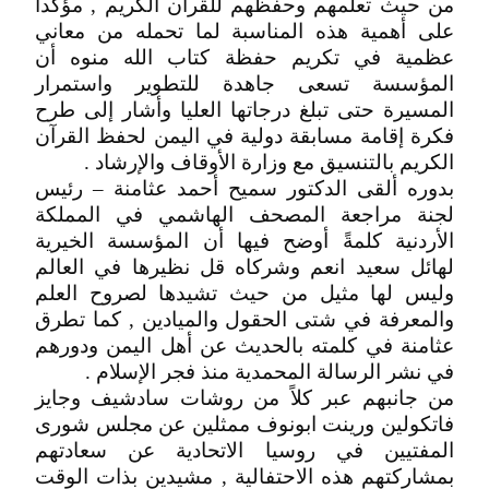
من حيث تعلمهم وحفظهم للقرآن الكريم , مؤكداً
على أهمية هذه المناسبة لما تحمله من معاني
عظمية في تكريم حفظة كتاب الله منوه أن
المؤسسة تسعى جاهدة للتطوير واستمرار
المسيرة حتى تبلغ درجاتها العليا وأشار إلى طرح
فكرة إقامة مسابقة دولية في اليمن لحفظ القرآن
الكريم بالتنسيق مع وزارة الأوقاف والإرشاد .
بدوره ألقى الدكتور سميح أحمد عثامنة – رئيس
لجنة مراجعة المصحف الهاشمي في المملكة
الأردنية كلمةً أوضح فيها أن المؤسسة الخيرية
لهائل سعيد انعم وشركاه قل نظيرها في العالم
وليس لها مثيل من حيث تشيدها لصروح العلم
والمعرفة في شتى الحقول والميادين , كما تطرق
عثامنة في كلمته بالحديث عن أهل اليمن ودورهم
في نشر الرسالة المحمدية منذ فجر الإسلام .
من جانبهم عبر كلاً من روشات سادشيف وجايز
فاتكولين ورينت ابونوف ممثلين عن مجلس شورى
المفتيين في روسيا الاتحادية عن سعادتهم
بمشاركتهم هذه الاحتفالية , مشيدين بذات الوقت