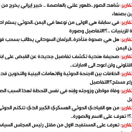
قارير:
شاهد الصور..ظهور علني بالعاصمة .. خبير إيراني يخرج من 
ن بصنعاء
قارير:
في سابقة هي الاولى من نوعها في اليمن..الحوثي يسلم ادو
لزينبيات ..؟!التفاصيل وصورة
قارير:
هل هي صحوة متأخرة..البرلمان السوداني يطالب بسحب قو
ن اليمن
قارير:
صحيفة هندية تكشف تفاصيل جديدة عن القبض على ابنة
قتلوني ولن اعود الى الامارات..
قارير:
الخلافات بين الأجنحة الحوثية والإتهامات البينية والتخوين قد
اع مسلح؟!التفاصيل
قارير:
وفاة مواطن وزوجته وإبنه في نفس اللحظة لهذا السبب ال
يل
قارير:
من هو القيادي الحوثي العسكري الكبير الذي تتكتم الحوث
؟! تعرف على الأسم والصورة..
قارير:
تعرف على المستفيد الأول من مقتل رئيس المجلس السيا