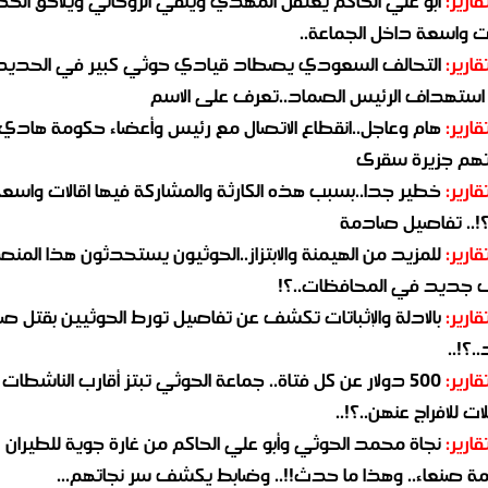
قارير:
ابو علي الحاكم يعتقل المهدي وينفي الروحاني ويلاحق الح
 واسعة داخل الجماعة..
قارير:
التحالف السعودي يصطاد قيادي حوثي كبير في الحديد
استهداف الرئيس الصماد..تعرف على الاسم
قارير:
هام وعاجل..انقطاع الاتصال مع رئيس وأعضاء حكومة هادي
هم جزيرة سقرى
قارير:
خطير جدا..بسبب هذه الكارثة والمشاركة فيها اقالات واسع
؟!.. تفاصيل صادمة
قارير:
للمزيد من الهيمنة والابتزاز..الحوثيون يستحدثون هذا المن
جديد في المحافظات..؟!
قارير:
بالادلة والإثباتات تكشف عن تفاصيل تورط الحوثيين بقتل صا
.؟!..
قارير:
500 دولار عن كل فتاة.. جماعة الحوثي تبتز أقارب الناشطات
ات للافراج عنهن..؟!..
قارير:
نجاة محمد الحوثي وأبو علي الحاكم من غارة جوية للطيران
مة صنعاء.. وهذا ما حدث!!.. وضابط يكشف سر نجاتهم...