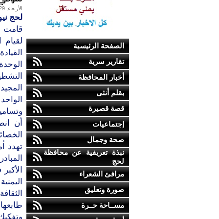
الأربعاء, 29-مايو-2013
لحج نيو
ﻗﺎﻣﺖ ﺍﻟ
ﻟﻘﻴﺎﻡ 
الصفحة الرئيسية
ﺍﻟﻘﻴﺎﺩﺓ
تقارير سرية
ﺍﻟﻮﺣﺪﺓ
ﺍﻟﺘﺸﻄﻴ
أخبار المحافظة
بقلم أنثى
ﺍﻟﻮﺍﺣﺪ 
قصة قصيرة
ﻭﺗﺴﺎﻣﻴ
ﺃﻥ ﺍﻧﻄ
إجتماعيات
ﺍﻟﺨﺼﺎﺋﺺ
صحة وجمال
ﺗﻬﺪﺩ ﺃﻣ
نبذة تعريفية عن محافظة
ﺍﻟﻤﺒﺎﺩ
لحج
ﺍﻷﻛﺒﺮ 
مرافئ الشعراء
ﺍﻟﻴﻤﻨﻴ
صورة وتعليق
ﺍﻟﺜﻘﺎﻓ
ﻃﺎﺑﻌﻬﺎ
مســاحة حــرة
ﻭﺗﻔﻜﻴﻚ 