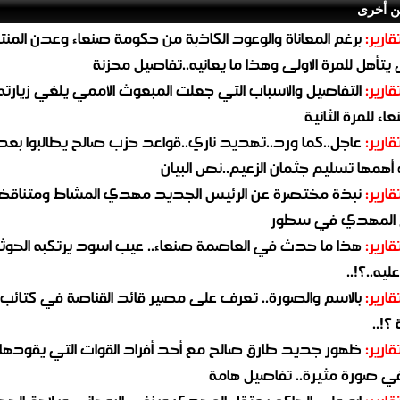
ن أخرى
قارير:
برغم المعاناة والوعود الكاذبة من حكومة صنعاء وعدن المن
يتأهل للمرة الاولى وهذا ما يعانيه..تفاصيل محزنة
قارير:
التفاصيل والاسباب التي جعلت المبعوث الأممي يلغي زيارته 
اء للمرة الثانية
قارير:
عاجل..كما ورد..تهديد ناري..قواعد حزب صالح يطالبوا بعد
همها تسليم جثمان الزعيم..نص البيان
قارير:
نبذة مختصرة عن الرئيس الجديد مهدي المشاط ومتناق
 المهدي في سطور
قارير:
هذا ما حدث في العاصمة صنعاء.. عيب اسود يرتكبه الحوثي
يه..؟!..
قارير:
بالاسم والصورة.. تعرف على مصير قائد القناصة في كتائب
؟!..
قارير:
ظهور جديد طارق صالح مع أحد أفراد القوات التي يقودها
في صورة مثيرة.. تفاصيل هامة