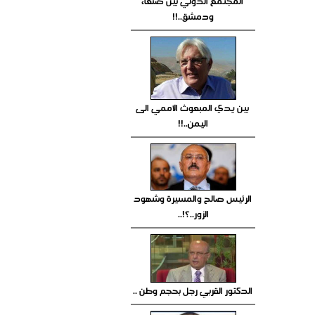
المجتمع الدولي بين صنعاء
ودمشق..!!
بين يدي المبعوث الأممي الى
اليمن..!!
الرئيس صالح والمسيرة وشهود
الزور..؟!..
الدكتور القربي رجل بحجم وطن ..