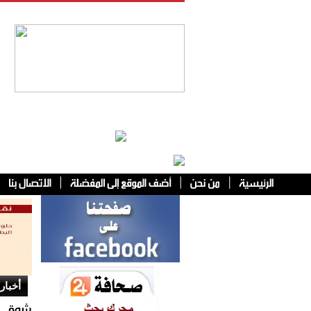
فئات أخرى
أخبار 
ﺷﻮﻗﻲ ﻫ