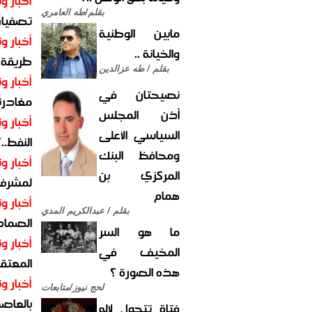
أخبار وت
بقلم/طه العامري
تصفيات
مابين الوطنية
أخبار وت
والخيانة ..
طريقة 
بقلم / طه عزالدين
أخبار وت
نصيحتان في
مغادرت
أذن المجلس
أخبار وت
السياسي الأعلى
النفط..
ومحافظ البنك
أخبار وت
المركزي بن
لمشرف 
همام
أخبار وت
بقلم / عبدالكريم المدي
الصماد.
ما هو السر
أخبار وت
المخيف في
المعتقل
هذه الصورة ؟
أخبار وت
لحج نيوز/متابعات
بالعاص
فتاة تتحول لإله