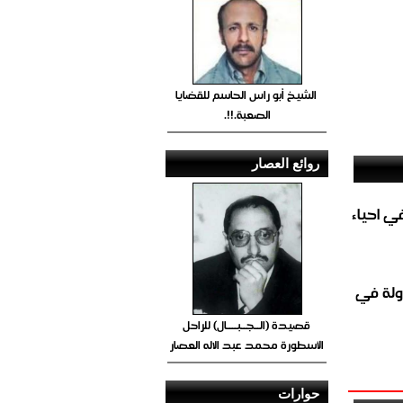
الشيخ أبو راس الحاسم للقضايا
الصعبة.!!.
روائع العصار
الغاز المباشر في احياء
ولة في
قصيدة (الــجــبــــال) للراحل
الأسطورة محمد عبد الاله العصار
حوارات