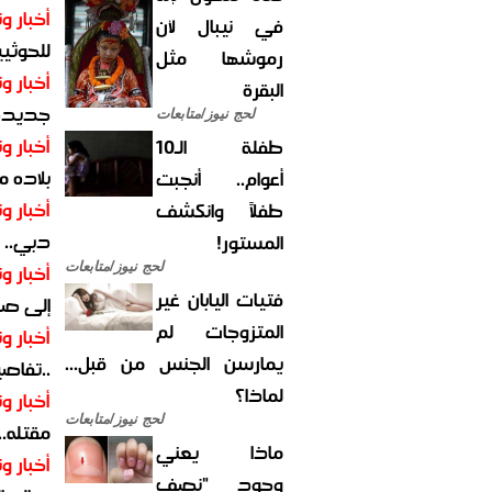
أخبار وت
في نيبال لأن
للحوثيي
رموشها مثل
أخبار وت
البقرة
جديدة ل
لحج نيوز/متابعات
أخبار وت
طفلة الـ10
بلاده م
أعوام.. أنجبت
أخبار وت
طفلاً وانكشف
دبي.. ا
المستور!
أخبار وت
لحج نيوز/متابعات
فتيات اليابان غير
إلى صر
المتزوجات لم
أخبار وت
يمارسن الجنس من قبل...
..تفاص
لماذا؟
أخبار وت
لحج نيوز/متابعات
مقتله..
ماذا يعني
أخبار وت
وجود "نصف