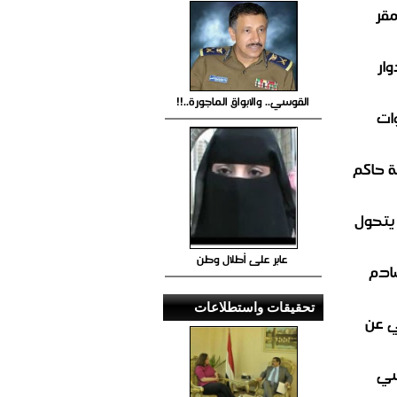
مقر
ار
القوسي.. والابواق الماجورة..!!
ات
 حاكم
 يتحول
عابر على أطلال وطن
صادم
تحقيقات واستطلاعات
ي عن
سي