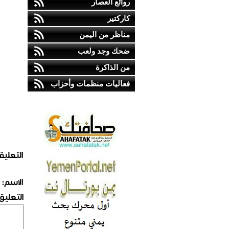
روائع العصار
كاركتير
مناظر من اليمن
ضحك وجد ولعب
من الذاكرة
فعاليات منظمات وأحزاب
التعليق
الاسم:
التعليق: