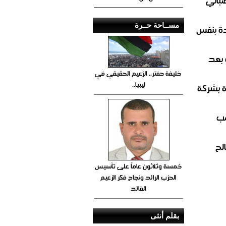
صباني
مســاحة حــرة
ة بنفس
 بعد
خليفة حفتر.. الزعيم الحقيقي في
ليبيا..
ة بشركة
صب
لح
خمسة وثلاثون عاماً على تأسيس
الحزب الرائد ونجاح فكر الزعيم
القائد
بقلم أنثى