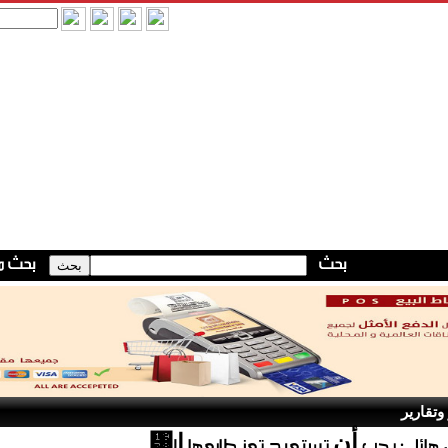
وتقارير
ﺎﺋﻞ : ﻳﺠﺐ ﺃﻥ ﺗﺴﺘﻌﻴﺪ ﺗﻌﺰ ﻃﺎﺑﻌﻬﺎ ﺍﻟ᥸