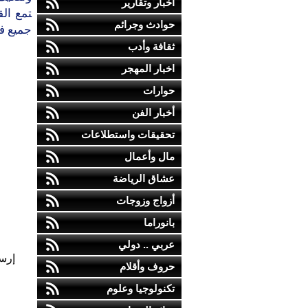
أخبار وتقارير
ﺘﻤﻊ ﺍﻟ
حوادث وجرائم
ﺟﻤﻴﻊ ﻓ
ثقافة وأدب
اخبار المهجر
حوارات
أخبار الفن
تحقيقات واستطلاعات
مال وأعمال
عشاق الرياضة
أزواج وزوجات
بانوراما
عربي .. دولي
إرس
حروف وأقلام
تكنولوجيا وعلوم