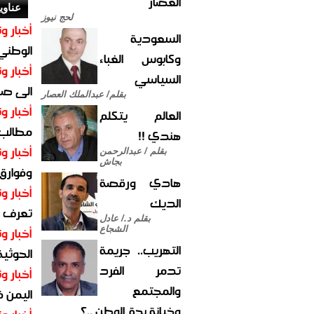
العصار
عناوي
لحج نيوز
أخبار وت
السعودية
الوطني 
وكابوس الغباء
أخبار وت
السياسي
الى صنع
بقلم/ عبدالملك العصار
أخبار وت
العالم يتكلم
مطالب أ
هندي !!
أخبار وت
بقلم / عبدالرحمن
بجاش
وفوارق
هادي ورقصة
أخبار وت
الديك
تعرف عل
بقلم د./ عادل
أخبار وت
الشجاع
التهريب.. جريمة
الحوثية 
تدمر الفرد
أخبار وت
والمجتمع
اليمن 
وخيانة بحق الوطن ..؟