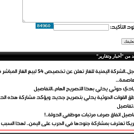
د التأكيد:
د من "أخبار وتقارير"
عاجل..الشركة اليمنية للغاز تعلن عن تخصيص 54 لبيع 
لعاصمة...
ادي حوثي يدلي بهذا التصريح الهام..التفاصيل
طق القوات الحوثية يدلي بتصريح جديد ويؤكد مشاركة هذه الد
.تفاصيل
اصيل اتفاق صرف مرتبات موظفي الدولة..!
ريكا تعترف بمشاركة جنودها في الحرب على اليمن.. لهذا السبب