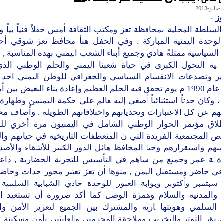
ز
-
ﺴﻠﻄﺔ ﺍﻟﻤﺤﻠﻴﺔ ﺑﻤﺤﺎﻓﻈﺔ ﺗﻌﺰ ﻭﻣﻜﺘﺐ ﺍﻟﺜﻘﺎﻓﺔ ﺃﻣﺲ ﺣﻔﻼً ﻓﻨﻴﺎً ﺑﻴﺎً 
ﺍﻟﻮﺣﺪﺓ ﺍﻟﻴﻤﻨﻴﺔ ﺍﻟﻤﺒﺎﺭﻛﺔ . ﻭﻓﻲ ﺍﻟﺤﻔﻞ ﻫﻨﺄ ﻣﺤﺎﻓﻆ ﺗﻌﺰ ﺷﻮﻗﻲ ﺃﺣ
 ﺍﻟﺴﻴﺎﺳﻴﺔ ﻣﻤﺜﻠﺔً ﻫﺎﺩﻱ ﻭﺟﻤﻴﻊ ﺃﺑﻨﺎﺀ ﺍﻟﺸﻌﺐ ﺍﻟﻴﻤﻨﻲ ﺑﻬﺬﻩ ﺍﻟﻤﻨﺎﺳﺒﺔ , ﻣ
 ﻴﺔ ﺍﻟﺘﺤﻮﻝ ﺍﻟﻜﺒﺮﻯ ﻓﻲ ﺣﻴﺎﺓ ﺷﻌﺒﻨﺎ ﺍﻟﻴﻤﻨﻲ ﻭﺍﻟﺤﻠﻢ ﺍﻟﻮﻃﻨﻲ ﺍﻟﺬﻱ 
ﺮ ﻭﺗﺼﺪﻋﺎﺕ ﺍﻻﻧﻘﺴﺎﻡ ﺍﻟﺴﻴﺎﺳﻲ ﻭﺍﻟﺠﻐﺮﺍﻓﻲ ﻟﻠﻮﻃﻦ ﺍﻟﻴﻤﻨﻲ ﺍﺣﺪ 
ﺍﻟﻤﺠﻴﺪ ﻋﺎﻡ 1990 ﻡ ﻳﻮﻡ ﺗﺤﻘﻖ ﻓﻴﻪ ﺍﻟﺤﻠﻢ ﺍﻟﻌﻈﻴﻢ ﻭﺇﻋﺎﺩﺓ ﺑﻨﺎﺀ ﺍﻟﺒﻐﻴﺾ ﺑﻴﻦ ﺃ
، ﻭﻛﺎﻥ ﺣﺪﺛﺎً ﺍﺳﺘﺜﻨﺎﺋﻴﺎً ﺃﺻﻐﻰ ﺇﻟﻴﻪ ﻌﺎﻟﻢ ﻋﻠﻰ ﺣﻜﻤﺔ ﺍﻟﻴﻤﻨﻴﻴﻦ ﻭﻃﻬﺎﺭﺓ
ﻬﻢ ﻋﻦ ﻛﻞ ﺍﻻﻋﺘﺒﺎﺭﺍﺕ ﻭﺗﺤﺪﻳﺎﺗﻬﻢ ﻭﺍﺧﺘﻼﻓﺎﺗﻬﻢ ﺍﻟﻄﻮﻳﻠﺔ . ﻭﺃَﺿﺎﻑ ﻣﺤ
ﻼﻕ ﻣﺆﺗﻤﺮ ﺍﻟﺤﻮﺍﺭ ﺍﻟﻮﻃﻨﻲ ﺍﻟﺸﺎﻣﻞ ﻓﻲ ﺍﻟﻴﻤﻨﻴﻮﻥ ﻣﺮﺓ ﺃﺧﺮﻱ ﻟﻠﻌ
 ﺍﻟﻤﺠﺘﻤﻌﻴﺔ ﺍﻟﻔﺮﻳﺪﺓ ﺍﻟﺘﻲ ﻥ ﺍﻟﻤﻨﻌﻄﻔﺎﺕ ﺍﻟﺘﺎﺭﻳﺨﻴﺔ ﻓﻲ ﺣﻴﺎﺗﻬﻢ ﻭﺍ
ﻨﻬﻢ ﻭﺍﺳﺘﻘﺮﺍﺭﻫﻢ ﻭﺣﻴﺎ ﺍﻟﻤﺤﺎﻓﻆ ﻫﺎﺋﻞ ﺍﻟﺪﻭﺭ ﺍﻟﻜﺒﻴﺮ ﻟﻸﺷﻘﺎﺀ ﻭﺍﻷﺻﺪ
ﺭﺓ ﺔ ﻋﻤﺮ ﻭﺟﻤﻴﻊ ﻣﻦ ﺳﺎﻫﻢ ﻓﻲ ﺍﻟﺘﺄﺳﻴﺲ ﻟﻠﺘﺠﺮﺑﺔ ﺍﻟﺤﻀﺎﺭﻳﺔ , ﺩﺍﻋﻴﺎ
ﻓﻲ ﺣﺎﺿﺮ ﻭﻣﺴﺘﻘﺒﻞ ﺍﻟﻴﻤﻦ , ﻣﻨﻮﻫﺎ ﺃﻥ ﺗﻌﺰ ﺗﻌﺘﺒﺮ ﻣﺤﻮﺭ ﺣﺪﺍﺙ ﻭﺣﺎﺿﻨﺔ
ﺔ ﺳﺒﺘﻤﺒﺮ ﻭﺃﻛﺘﻮﺑﺮ ﻭﺑﻮﺍﺑﺔ ﺍﻟﻌﺒﻮﺭ ﻟﻠﻮﺣﺪﺓ ﺣﺎﺩﻱ ﺍﻟﺸﺒﺎﺑﻴﺔ ﺍﻟﺴﻠﻤﻴﺔ
ﺔ ﻭﺍﻟﻤﺪﻧﻴﺔ ﻭﺍﻟﺴﻼﻡ ﻭﻫﻤﺰﺓ ﺍﻟﻮﺻﻞ ﻛﻤﺎ ﺃﻛﺪ ﺿﺮﻭﺭﺓ ﺃﻥ ﺗﺴﺘﻌﻴﺪ ﺍ
 ﺍﻟﺴﻠﻤﻲ ﻭﻫﻮﻳﺘﻬﺎ ﺎﺭﻳﺔ ﻭﺍﻟﻤﺸﺘﺮﻙ ﺑﻴﻦ ﺍﻟﺠﻤﻴﻊ ﻟﺘﻌﺰﻳﺰ ﺍﻷﻣﻦ ﻭﺍ
ﺑﺆﺭ ﺍﻟﺘﻮﺗﺮ ﻭﺍﻟﺘﺨﺮﻳﺐ ﻭﻣﻼﺣﻘﺔ ﺍﻟﻤﺠﺮﻣﻴﻦ ﻭﺍﻟﻌﺎﺑﺜﻴﻦ ﺑﺄﻣﻦ ﻭﺳﻜﻴﻨﺔ 