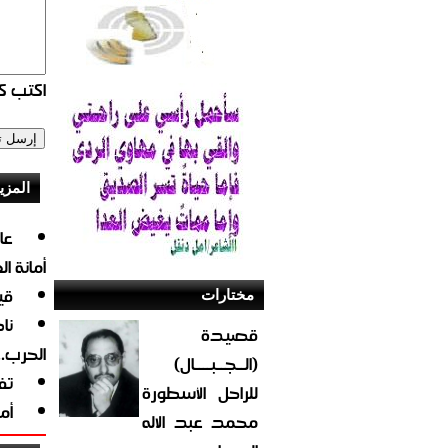
اكتب كو
المزي
أمانة ا
قي
مختارات
نا
قصيدة
الحرب.
(الــجــبــــال)
تف
للراحل الأسطورة
أم
محمد عبد الاله