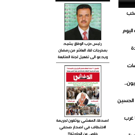
تخب
اليوم
رئيس حزب الوفاق يشيد
ة
بمخرجات لقاء العاشر من رمضان
ويدعو الى تفعيل لجنة المتابعة
ضات
ون..
 الحسين
 غرب
اصدقاء المغشي يوثقون لجريمة
الاختطاف في اصدار صحفي
خاص عن الحادثة!!