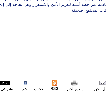
ﻘﺎﺩﻣﺔ ﻋﺒﺮ ﺧﻄﺔ ﺃﻣﻨﻴﺔ ﻟﺘﻌﺰﻳﺰ ﺍﻷﻣﻦ ﻭﺍﻻﺳﺘﻘﺮﺍﺭ ﻭﻫﻲ ﺑﺤﺎﺟﺔ ﺇﻟﻰ ﺇﻧﺠ
ﺌﺎﺕ ﺍﻟﻤﺠﺘﻤﻊ . ﺻﺤﻴﻔﺔ
RSS
ل الخبر
إطبع الخبر
إعجاب
نشر
نشر في ت