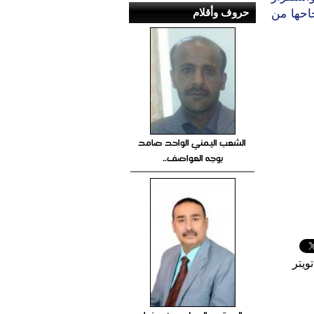
حروف وأقلام
ﺎﺣﻬﺎ ﻣﻦ
الشعب اليمني الواحد صامد
بوجه العواصف..
ويتر