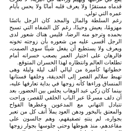
قدماه مستقرًا ولا يعرف قلبه أمانًا ولا يحس بأيام
عمره التي تولي.
رغم السلطة والمال والمجد كان الرجل بائسًا
مهزومًا، يعيش وحيدًا، رغم كل الشفاه التي تسبح
بحمده وترجو منه الرضا، فليس هناك شعور لدى
الرجل أقسى عليه من شعوره بأن زوجته تخونه
ويعرف ولا يستطيع أن يفعل شيئًا سوى الصمت،
فالرهان على اختيار العمر يصعب خسرانه أمام
تطلعات العالم وانتظاره لهذا الخسران المتوقع.
خطواتها كأميرة من ليالي ألف ليلة وليلة وهى
تهبط سلالم القصر إلى الحديقة، وخلفها فستانها
المنساق وراءها كأنه زوجها في بداية تعارفها عليه،
بينما كان زكي عبد الوهاب يجلس بين الحضور، بعد
أن دلف مسرعًا عبر الباب الخلفي للقصر، وراحت
تتبادل التهاني مع المدعوين وعطرها الفواح
والمعتق بالبخور ودهن العود يملأ أنف كل من تعبر
بجواره، لم ينتهِ تصفيقهم، وهم جالسون على
مقاعدهم، منذ هبوطها وحتى جلوسها بجوار زوجها