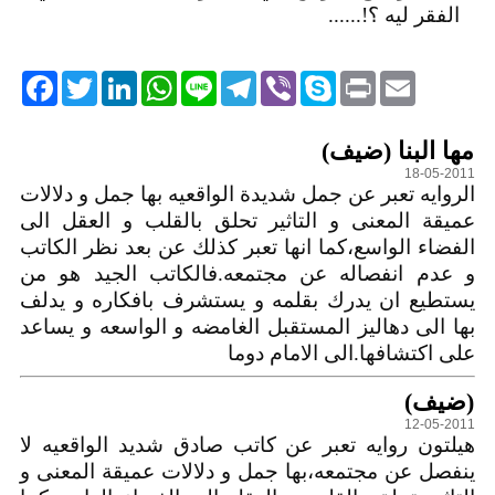
الفقر ليه ؟!......
acebook
Twitter
LinkedIn
WhatsApp
Line
Telegram
Viber
Skype
Print
Email
التعليقات
مها البنا (ضيف)
18-05-2011
الروايه تعبر عن جمل شديدة الواقعيه بها جمل و دلالات
عميقة المعنى و التاثير تحلق بالقلب و العقل الى
الفضاء الواسع،كما انها تعبر كذلك عن بعد نظر الكاتب
و عدم انفصاله عن مجتمعه.فالكاتب الجيد هو من
يستطيع ان يدرك بقلمه و يستشرف بافكاره و يدلف
بها الى دهاليز المستقبل الغامضه و الواسعه و يساعد
على اكتشافها.الى الامام دوما
(ضيف)
12-05-2011
هيلتون روايه تعبر عن كاتب صادق شديد الواقعيه لا
ينفصل عن مجتمعه،بها جمل و دلالات عميقة المعنى و