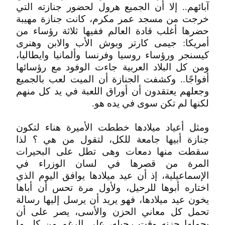
آبائهم.. إلا أن الجميع هرول لحضور جنازته التي
خرجت من مسجد عمر مكرم، كانت جنازة مهيبة
حضرها أغلب قادة العالم ففيها ثلاثة رؤساء من
أمريكا: جيمى كارتر وبوش الأب والابن وهنرى
كيسنجر ورؤساء روسيا وفرنسا وألمانيا وايطاليا،
ومن كل البلاد العربية جاءت الوفود مع رؤسائها
أفواجًا.. وكشفت الجنازة أن الميت لعب بالجميع
وجعلهم يعتقدون أن أوراق اللعبة في يد كل منهم
لكنها لم تكن سوى في يده هو.
ومثل أعياد ميلادها خططت الأميرة هناء لتكون
جنازة أبيها جامعة للكل، لتقول من هي ؟ لذا
سقطت منها دمعات وهى تطل على البحيرات
المرة من قصرها في لسان الوزراء في
الإسماعيلية، إذ أن عيد ميلادها يوافق اليوم الذي
اختاره أبوها للرحيل، ولأول مرة تحس أن أباها
يخون عيد ميلادها، فهو يريد أن يرسل إليها رسالة
تحمل كل معاني الحزن والأسى، يصر على أن
يحملها حزنه وقت رحيله، على الرغم من كل ما