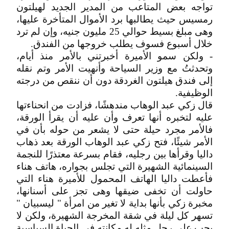
تواجه بعض المتاعب من المدير الجديد لهيلتون
رمسيس حيث يطالبها برد الأموال المتأخرة عليها،
وهى مبلغ بسيط حوالي 25 مليون جنيه، وإن لم ترد
خلال أسبوع فسوف يطلب خروجها من الفندق.
- ولكن سمو الأميرة أخبرتني بالأمر منذ أيام،
وتحدثتُ مع وزير السياحة وأنهيت الأمر وتم نقله
إلى فندق هيلتون الغردقة دون أن ننقص من درجته
الوظيفية.
قال زكي عبد الوهاب مندهشًا، فزادت من انحناءتها
عليه لتخبره أنها تعرف وأن عليه أن يقرأ الورقة،
فالأمر مجرد حيلة حتى لا يشعر من حوله بأن في
الأمر شيئًا، فتح زكي عبد الوهاب الورقة بعد ذهاب
داليا وقرأها بين رجليه، فقام بسرعة معتذرًا للنجمة
السينمائية الشهيرة التي تجلس بجواره، هاتف هناء
فأعطت داليا الهاتف المحمول للأميرة هناء التي
حاولت أن تخفى ضيقها وهى تجز على أسنانها،
مخبرة زكي بأنها بداية لا تغير من امرأة " ليسبيان "
تسهر كل ليلة في شقة المخرجة الشهيرة، ولكن لا
يجب على رجل مثله له مكانته في الحياة السياسية