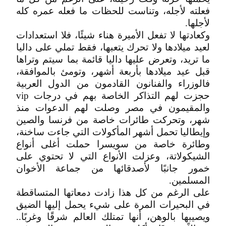
فعلته لأجله، وتناست للحظات ما فعله عمره كله
لأجلها.
وكعادتها لا تفعل الأميرة هناء شيئًا، فلا استعدادات
لعيد ميلادها ولا تحرك يتعبها، فقط تملي على داليا
ما تريد، وتعرض عليها داليا قائمة بما سيتم وتراها
قبل عيد ميلادها بأربعة أشهر، وتومئ بالموافقة،
فالوزراء والفنانون القادمون من الدول العربية
حجزت لهم التذاكر الخاصة بهم في درجات vip
والمقيمون في مصر وصلت لهم الدعوات منذ
شهر، وتحركت طائرات خاصة من فرنسا والصين
وإيطاليا تحمل أشهر المأكولات التي جاءت ساخنة،
وطائرة خاصة من سويسرا حملت أغلى أنواع
الشيكولاتة، وعزلت الأنواع التي لا تحتوي على
خمور جانبًا لأصدقائها من جماعة الأخوان
المسلمين.
على الرغم من كل هذا زادت دمعاتها المتساقطة
في البحيرات المرة على شيء يحمل إليها الضيق
ويصيبها بالوهن، أنها تمتلك العالم شرقًا وغربًا..