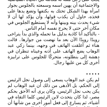
والاجتماعية أن يهين اسمه وسمعته بالجلوس بجوار
امرأة بهذا الشكل تحتك به بكتفها وتضع يدها على
فخذه، حاول أن يكذب قولها، وأن يؤكد لها أن لا
شيء يحدث بينه وبينها وأنه لا يستطيع الجلوس في
مكان آخر حتى لا يحرج نفسه أمام الناس.
- بالتأكيد أنا كاذبة بدليل ما تحمله والذي بدأ يتراخى
رويدًا رويدًا الآن بعد ما نهضت من جوارها.. قالت
هناء ثم أغلقت الهاتف في وجهه، بينما زكي عبد
الوهاب يضع الهاتف على أذنه وعيناه تنظران في
دهشة إلى بنطلونه، متحركًا للجلوس على ترابيزة
أخرى كل من عليها رجال.
• • • • •
لم يكن عبد الوهاب يسعى إلى وصول نجل الرئيس
إلى الحكم، بل الأدهى من ذلك أن عبد الوهاب لم
يكن يحب نجل الرئيس، وكان يرى أنه الأحق بحكم
مصر، لذا كان يتحدث لابن الرئيس كلما التقاه في
أشياء، ثم يسارع إلى فعل أمور أخرى من شأنها أن