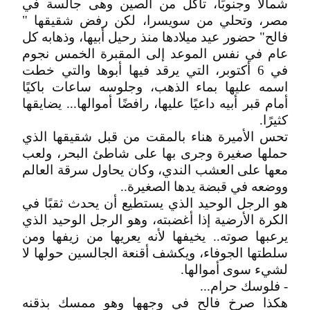
شمالاً وجنوبًا، تأكل من الصين وهى جالسة في
مصر، وتحلي من سويسرا، لكن رفض شقيقها "
فالح" حضور عيد ميلادها منذ رحيل أبيها، وذهابه كل
عام في نفس الموعد إلى المقبرة الخمس نجوم
في 6 أكتوبر، التي يرقد فيها أبوها والتي خطت
اسمه عليها بماء الذهب، وجلوسه ساعات باكيًا
أمام قبر أبيه داعيًا عليها، رافضًا أموالها... يضايقها
كثيرًا.
تحس الأميرة هناء بالمقت من قبل شقيقها الذي
حملها صغيرة وجرى بها على شاطئ البحر، ولعب
معها على العشب الندي، وكان يحاول سرقة العالم
ووضعه في قبضة يدها الصغيرة..
هو الرجل الوحيد الذي يستطيع أن يحدث ثقبًا في
الكرة الأرضية إذا أغضبته، وهو الرجل الوحيد الذي
يرعبها صوته.. يخيفها لأنه يعريها من زيفها ومن
سلطتها الجوفاء، ويكشف أقنعة الجالسين حولها لا
لشيء سوى أموالها.
- فلوسك حرام...
هكذا صرخ فالح في وجهها وهو ممسك بذقنه