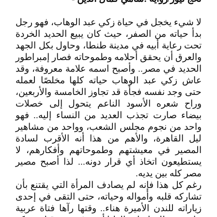
لا شيء يخجل في حياة زكي عبد الوهاب، فهو رجل
بدأ حياته من الصفر، حيث كان يبيع الحديد الخردة
تحت رعاية أبيه في مدينة طنطا، وحاول بكل الجهد
والعرق أن يحقق أحلامه وطموحاته فصار إمبراطور
الحديد في مصر.. وأصبح اسمه علامة معروفة، وقد
عاش زكي عبد الوهاب حياته كلها مخلصًا لعمله
حتى وجد نفسه فجأة قد تجاوز الخامسة والأربعين،
وراح شعره الأسود الناعم يتحول إلى خصلات
بيضاء صارت تجذب العديد من النساء إليه.. فهو
واحد من نجوم مجلس الشعب، وواحد من مشاهير
ليل القاهرة، والأهم من هذا أنه الأقرب لسادة
المصير في معيشتهم وطموحاتهم وأفكارهم، لا
يستطيعون اتخاذ أي قرار دونه... لذا أصبح مصير
مصر كله بين يديه.
رغم كل هذا فإنه لم يصادف المرأة التي يقتنع بأن
تشاركه قلبه وأمواله وحياته، حتى التقى في إحدى
زياراته للندن الأميرة هناء.. وقتها رآها فتاة عربية