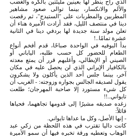
الذي راح ينظر لها بعينين مليئتين بالكره والغضب
والألم والانكسار، بينما توالى صعود مشاهير
المطربين والمطربات على "الستيدج"، ثم رقصت
دينا في منتصف الليل، فقد أرادت الأميرة هناء أن
تعلن مولد سنة جديدة لها بردفي دينا في الثانية
عشرة تمامًا..!
بدأ البوفيه في الواحدة صباحًا، قدم أفخم أنواع
الطعام للحضور كل حسب طلبه، الياباني أو
الصيني أو الإيطالي، وأغلبهم قرر أن يمتع معدته
بالكافيار الإيراني الذي لن يحصل عليه في مكان
آخر، بينما جلس أحد الذين يأكلون ولا يشكرون
يقول لصديقه الجالس بجواره وزوجته: - الغريب أن
كل شيء مستورد إلا صاحبة المهرجان؛ طلعت
تايواني..!!
زغده صديقه مشيرًا إلى قدومها تجاههما، فحياها
قائلاً:
- إنها الأصل، وكل ما عداها تايواني.
كانت داليا تقترب في هذه اللحظة من زكي عبد
الوهاب وتعطيه ورقة تخبره فيها أن سمو الأميرة