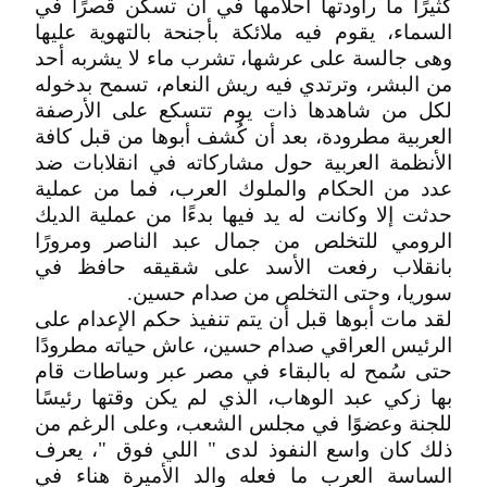
كثيرًا ما راودتها أحلامها في أن تسكن قصرًا في
السماء، يقوم فيه ملائكة بأجنحة بالتهوية عليها
وهى جالسة على عرشها، تشرب ماء لا يشربه أحد
من البشر، وترتدي فيه ريش النعام، تسمح بدخوله
لكل من شاهدها ذات يوم تتسكع على الأرصفة
العربية مطرودة، بعد أن كُشف أبوها من قبل كافة
الأنظمة العربية حول مشاركاته في انقلابات ضد
عدد من الحكام والملوك العرب، فما من عملية
حدثت إلا وكانت له يد فيها بدءًا من عملية الديك
الرومي للتخلص من جمال عبد الناصر ومرورًا
بانقلاب رفعت الأسد على شقيقه حافظ في
سوريا، وحتى التخلص من صدام حسين.
لقد مات أبوها قبل أن يتم تنفيذ حكم الإعدام على
الرئيس العراقي صدام حسين، عاش حياته مطرودًا
حتى سُمح له بالبقاء في مصر عبر وساطات قام
بها زكي عبد الوهاب، الذي لم يكن وقتها رئيسًا
للجنة وعضوًا في مجلس الشعب، وعلى الرغم من
ذلك كان واسع النفوذ لدى " اللي فوق "، يعرف
الساسة العرب ما فعله والد الأميرة هناء في