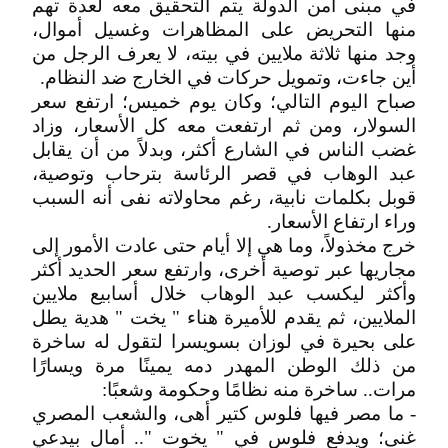
في مبنى أمن الدولة يتم التحقيق معه لعدة تهم
منها التحريض على المظاهرات وغسيل أموال،
وجد منها ثلاثة ملايين في بيته، لا يعرف الرجل من
أين جاءت، وتمويل حركات في الخارج ضد النظام.
صباح اليوم التالي؛ وكان يوم خميس؛ ارتفع سعر
السولار، ومن ثم ارتفعت معه كل الأسعار، وزاد
غضب الناس في الشارع أكثر، وبدلاً من أن يقابل
عبد الوهاب في قصر الرئاسة بترحاب وتوصية،
قوبل بكلمات نابية، رغم محاولاته نفى أنه السبب
وراء ارتفاع الأسعار.
خرج مخذولاً، وما هي إلا أيام حتى عادت الأمور إلى
مجاريها عبر توصية أخرى، وارتفع سعر الحديد أكثر
وأكثر ليكسب عبد الوهاب خلال أسابيع ملايين
الملايين، ثم يقدم للأميرة هناء " يخت " هدية يطل
على بحيرة في لوزان بسويسرا لتقول له ساخرة
من ذلك الوطن المهدر دمه يمينًا مرة ويسارًا
مرات.. ساخرة منه نظامًا وحكومة وشعبًا:
- ما مصر فيها فلوس كتير أهى، والشعب المصري
غنى؛ ويدفع فلوس في " يخوت ".. أمال بيدعي