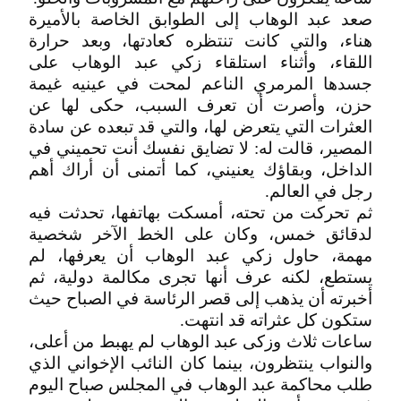
صعد عبد الوهاب إلى الطوابق الخاصة بالأميرة
هناء، والتي كانت تنتظره كعادتها، وبعد حرارة
اللقاء، وأثناء استلقاء زكي عبد الوهاب على
جسدها المرمري الناعم لمحت في عينيه غيمة
حزن، وأصرت أن تعرف السبب، حكى لها عن
العثرات التي يتعرض لها، والتي قد تبعده عن سادة
المصير، قالت له: لا تضايق نفسك أنت تحميني في
الداخل، وبقاؤك يعنيني، كما أتمنى أن أراك أهم
رجل في العالم.
ثم تحركت من تحته، أمسكت بهاتفها، تحدثت فيه
لدقائق خمس، وكان على الخط الآخر شخصية
مهمة، حاول زكي عبد الوهاب أن يعرفها، لم
يستطع، لكنه عرف أنها تجرى مكالمة دولية، ثم
أخبرته أن يذهب إلى قصر الرئاسة في الصباح حيث
ستكون كل عثراته قد انتهت.
ساعات ثلاث وزكى عبد الوهاب لم يهبط من أعلى،
والنواب ينتظرون، بينما كان النائب الإخواني الذي
طلب محاكمة عبد الوهاب في المجلس صباح اليوم