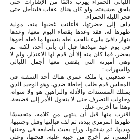
الليالي الحمراء يهرب دائمًا من الإشارات حتى
يلحق بعشيقته، ولو كان هناك عقاب فليتأجل حتى
فجر الليلة الحمراء.
دلف إلى حضرتها، فأعلنت غضبها منه، مولية
ظهرها له، فقد وعدها بقضاء اليوم معها، وعدها
بنهار دافئ مليء بالحب لعله ينسيها ما فعله أخوها
في يوم عيد ميلادها قبل أن يأتي أحد، لكنه لم
يحضر، فما كان منه إلا أن قدم لها الاعتذار، ولم لا
وهي أميرته التي يقضى معها أجمل الليالي
والسهرات :
- صدقيني يا ملكة عمري هناك أحد السفلة في
المجلس قدم طلب إحاطة ضدي، وهو الوحيد الذي
يمتلك المستندات والأدلة والبراهين هو ولا سواه،
وحاولت التصرف حتى لا يتحول الأمر إلى فضيحة،
وهذا ما أخرني عنكِ.
اقترب منها قبل أن ينتهي من كلامه، متحسسًا
ظهرها المرمري بيده، ثم لف قبالتها وقبل وجنتيها،
ويديها، ثم شفتيها، وراح يعبث بأصابعه في وجنتها
اليمنى، ثم أخرج من جيبه علبة، فتحتها، وعلى