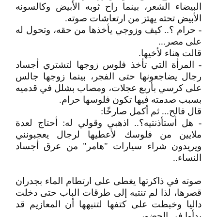
البيضاء الشعر، بينما راح ثوبه الأبيض وكالسونه
الأبيض تحته يهتز من ارتعاشات صوته.
- حرام ؟.. كيف وزوجي يأخذها من حقه، وتحول له
على مصر...
قالت هناء لأخيها.
- المرأة التي تأخذ فلوس زوجها لتشتري أجساد
رجال يضاجعونها حتى الفجر، بينما زوجها جالس
على كرسي بأربع عجلات، ومصاب بشلل في قدميه
بسبب صدمته فيها تكون فلوسها حرام.
قال فالح... ثم أكمل صارخًا:
- هل أستأذنتيه؟.. اذهبي وقولي له: أحتاج لعدة
ملايين من فلوسك لأعطيها لرجال يعجبونني
ويريدون شراء سيارات "هامر" من عرق أجساد
النساء..
صوته في ذاكرتها يغطى على ارتطام الماء بجدران
قصرها، لذا لم تنتبه إلى طرقات الباب حتى دخلت
داليا وخبطت على كتفها لتنبهها أن المعازيم قد
بدأوا في الحضور.