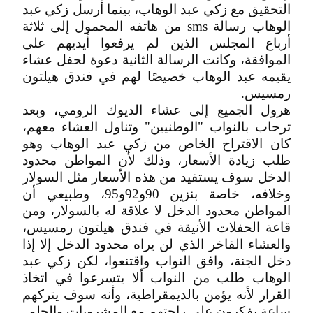
التحقيق مع زكي عبد الوهاب، بينما أرسل زكي عبد
الوهاب رسالة sms من هاتفه المحمول إلى ثلاثة
أرباع المجلس الذين لم يرفعوا أيديهم على
الموافقة، وكانت الرسالة الثانية دعوة لحفل عشاء
يقيمه عبد الوهاب خصيصًا لهم في فندق هيلتون
رمسيس.
هرول الجميع إلى عشاء الديوك الرومي، وبعد
ترحاب بالنواب "الوطنيين" وتناول العشاء معهم،
كان الاقتراح الخاص من زكي عبد الوهاب وهو
طلب زيادة الأسعار، وذلك لأن المواطن محدود
الدخل سوف يستفيد من هذه الأسعار مثل السولار
وخلافه، خاصة بنزين 90و92و95، وطبيعي أن
المواطن محدود الدخل لا علاقة له بالسولار، ومن
قاعة الحفلات الأنيقة في فندق هيلتون رمسيس،
والعشاء الفاخر الذي لن يراه محدود الدخل إلا إذا
دخل الجنة، وافق النواب واقتنعوا، لكن زكي عبد
الوهاب طلب من النواب ألا يتسرعوا في اتخاذ
القرار لأنه يؤمن بالديمقراطية، وأنه سوف يتركهم
ساعة يفكرون على راحتهم مع المشروبات والحلو.