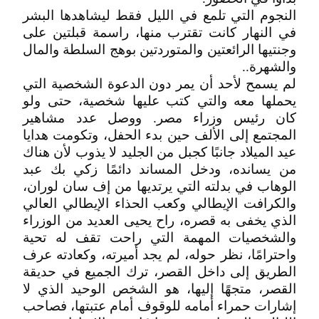
النجوم التي تلمع في الليل فقط ليشاهدها البشر
في النهار كانت تقترب منها، راسمة قبلتين على
وجنتيها الرائعتين والمتوردتين بوهج السلطة والمال
والشهرة..
لم يسمح لأحد أن يمر دون الدعوة الشخصية التي
يحملها معه والتي كتب عليها شخصية، حتى ولو
كان رئيس وزراء مصر. ووصل عدد مشاهير
المجتمع إلى الألف حين بدء الحفل، وتكومت هدايا
عيد الميلاد جانبًا كجبل من الجليد لا يذوب لأن هناك
من يسانده، ودخل المساند دائمًا زكي بك عبد
الوهاب في بدلته التي يرتديها من إف سان لوران،
والكرافت الإيطالي وكعب الحذاء الإيطالي العالي
الذي يخفى به قصره، راح يحيى العديد من الوزراء
والشخصيات المهمة التي راحت تقف له تحية
واحترامًا، نظر حوله، لم يجد أميرته، وكعادته عرف
الطريق إلى داخل القصر، ترك الجميع في حديقة
القصر، متجهًا إليها، هو الشخص الوحيد الذي لا
إشارات حمراء أمامه للوقوف أمام عتبتها، فصاحب