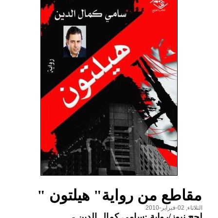
مقاطع من رواية" هيلتون "
الثلاثاء, 02-فبراير-2010
لحج نيوز/رواية :سامي كمال الدين
-