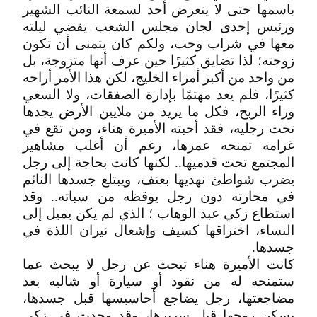
باسمها حتى لا يتعرض أحد لسمعة النائب الشهير
ورئيس إحدى لجان مجلس الشعب يقضي ليلته
معها في شراب وحب، ولكم كان يتمنى أن تكون
زوجته؛ لذا تضايق كثيرًا حين عرف أنها متزوجة، بل
من واحد من أكبر أمراء الخليج، لكن هذا الأمر أراحه
كثيرًا، فلم يعد مهتمًا بإدارة الصفقات، ولا السعي
وراء الربح، فكل ما يريد من ملايين الأرض يجدها
تحت رجليه، فقد أحبته الأميرة هناء، ومن تقع في
غرامه تمنحه عمرها، رغم أن أغلب مشاهير
المجتمع تحت قدميها.. لكنها كانت بحاجة إلى رجل
يضرب شواطئ نهديها بعنف، ويبتلع جسدها النائم
في محارته دون رجل يوقظه من سباته.. وقد
استطاع زكي عبد الوهاب ؛ الذي لم يكن يميل إلى
النساء، اختراقها كسيف وإشعال نيران اللذة في
جسدها.
كانت الأميرة هناء تبحث عن رجل لا يبحث عما
ستمنحه له من نقود أو سيارة أو شاليه بعد
مضاجعتها، رجل يضاجع أحاسيسها قبل جسدها،
يسكن روحها قبل سريرها، وقد وجدت في زكي