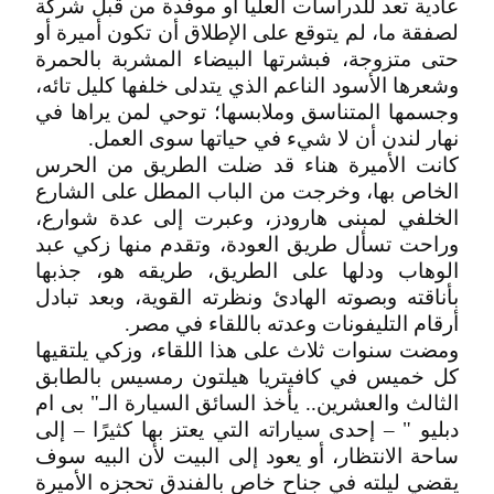
عادية تعد للدراسات العليا أو موفدة من قبل شركة
لصفقة ما، لم يتوقع على الإطلاق أن تكون أميرة أو
حتى متزوجة، فبشرتها البيضاء المشربة بالحمرة
وشعرها الأسود الناعم الذي يتدلى خلفها كليل تائه،
وجسمها المتناسق وملابسها؛ توحي لمن يراها في
نهار لندن أن لا شيء في حياتها سوى العمل.
كانت الأميرة هناء قد ضلت الطريق من الحرس
الخاص بها، وخرجت من الباب المطل على الشارع
الخلفي لمبنى هارودز، وعبرت إلى عدة شوارع،
وراحت تسأل طريق العودة، وتقدم منها زكي عبد
الوهاب ودلها على الطريق، طريقه هو، جذبها
بأناقته وبصوته الهادئ ونظرته القوية، وبعد تبادل
أرقام التليفونات وعدته باللقاء في مصر.
ومضت سنوات ثلاث على هذا اللقاء، وزكي يلتقيها
كل خميس في كافيتريا هيلتون رمسيس بالطابق
الثالث والعشرين.. يأخذ السائق السيارة الـ" بى ام
دبليو " – إحدى سياراته التي يعتز بها كثيرًا – إلى
ساحة الانتظار، أو يعود إلى البيت لأن البيه سوف
يقضي ليلته في جناح خاص بالفندق تحجزه الأميرة