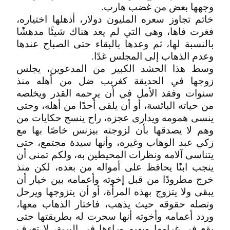
وجهها بعض من غضب هارب.
خاتم تجاوز سعره المليون دولار، أذهلها اختياره،
فغرت فاها، وهى التي لم يعد هناك شيئًا مدهشًا
بالنسبة لها، ثم وعدها بالبقاء حتى الصباح عندها
وعدم الذهاب إلى المجلس غدًا.
وسط هذا الحشد الكبير من المدعوين، يجلس
زوجها في الحديقة كغريب ضل من أهله منذ
سنوات وفقد الأمل في أن يرحمه القدر ويخلصه
من حياته البائسة، أو أن يلقى أحدًا من أهله، وحتى
ينسى همومه ويدارى عجزه، راح ينسج حكايات من
وهم لا يصدقها بأن لزوجته بيزنس خاصًا بها مع
زكي عبد الوهاب وغيره، وأنها سيدة مجتمع، حتى
يتناسى آلامه ونظرات المحيطين به، ولكم تمنى أن
ينجب ابنًا يحافظ على أمواله من بعده، لكن منذ
خرج مطرودًا من قبل إخوته وأعمامه بين خيار أن
يبقى ولا يتزوج بهذه المرأة، أو أن يتزوجها ويرحل
وتصله حقوقه حيث يذهب، فاختار الذهاب معها،
وردد أعمامه وأخوته أنها سحرت له بطريقتها حتى
يقع في غرامها ويهيم وراءها في البرية، لا تعرف