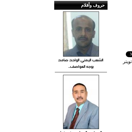
حروف وأقلام
الشعب اليمني الواحد صامد
ويتر
بوجه العواصف..