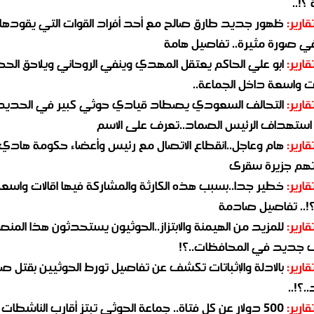
؟!..
قارير:
ظهور جديد طارق صالح مع أحد أفراد القوات التي يقودها
في صورة مثيرة.. تفاصيل هامة
قارير:
ابو علي الحاكم يعتقل المهدي وينفي الروحاني ويلاحق الح
 واسعة داخل الجماعة..
قارير:
التحالف السعودي يصطاد قيادي حوثي كبير في الحديد
استهداف الرئيس الصماد..تعرف على الاسم
قارير:
هام وعاجل..انقطاع الاتصال مع رئيس وأعضاء حكومة هادي
هم جزيرة سقرى
قارير:
خطير جدا..بسبب هذه الكارثة والمشاركة فيها اقالات واسع
؟!.. تفاصيل صادمة
قارير:
للمزيد من الهيمنة والابتزاز..الحوثيون يستحدثون هذا المن
جديد في المحافظات..؟!
قارير:
بالادلة والإثباتات تكشف عن تفاصيل تورط الحوثيين بقتل صا
.؟!..
قارير:
500 دولار عن كل فتاة.. جماعة الحوثي تبتز أقارب الناشطات