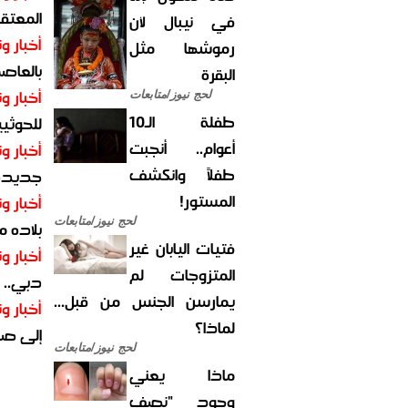
المعتقل
في نيبال لأن
أخبار وت
رموشها مثل
بالعاص
البقرة
أخبار وت
لحج نيوز/متابعات
طفلة الـ10
للحوثيي
أعوام.. أنجبت
أخبار وت
طفلاً وانكشف
جديدة ل
المستور!
أخبار وت
لحج نيوز/متابعات
بلاده م
فتيات اليابان غير
أخبار وت
المتزوجات لم
دبي.. ا
يمارسن الجنس من قبل...
أخبار وت
لماذا؟
إلى صر
لحج نيوز/متابعات
ماذا يعني
وجود "نصف