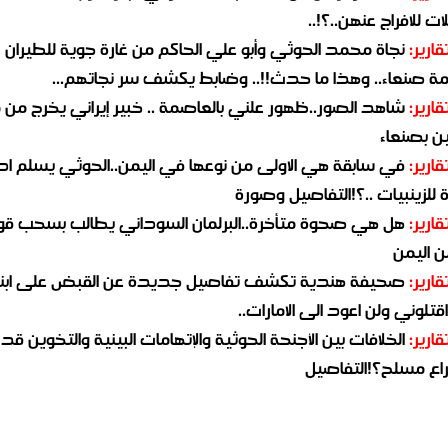
ات للافراج عنهن..؟!..
قارير:
نجاة محمد الحوثي وأبو علي الحاكم من غارة جوية للطيران
مة صنعاء.. وهذا ما حدث!!.. وضابط يكشف سر نجاتهم...
قارير:
شاهد الصور..ظهور علني بالعاصمة .. خبير إيراني يخرج من 
ن بصنعاء
قارير:
في سابقة هي الاولى من نوعها في اليمن..الحوثي يسلم ادو
لزينبيات ..؟!التفاصيل وصورة
قارير:
هل هي صحوة متأخرة..البرلمان السوداني يطالب بسحب قو
ن اليمن
قارير:
صحيفة هندية تكشف تفاصيل جديدة عن القبض على ابنة
قتلوني ولن اعود الى الامارات..
قارير:
الخلافات بين الأجنحة الحوثية والإتهامات البينية والتخوين قد
اع مسلح؟!التفاصيل