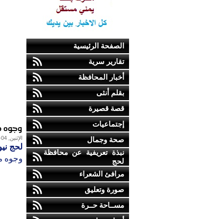
الصفحة الرئيسية
تقارير سرية
أخبار المحافظة
بقلم أنثى
قصة قصيرة
إجتماعيات
وجوه م
الإثنين, 04-فبراير-2013
صحة وجمال
لحج نيو
نبذة تعريفية عن محافظة
وجوه م
لحج
مرافئ الشعراء
صورة وتعليق
مســاحة حــرة