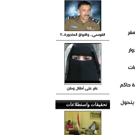
مقر
القوسي.. والابواق الماجورة..!!
ار
ات
 حاكم
عابر على أطلال وطن
 يتحول
تحقيقات واستطلاعات