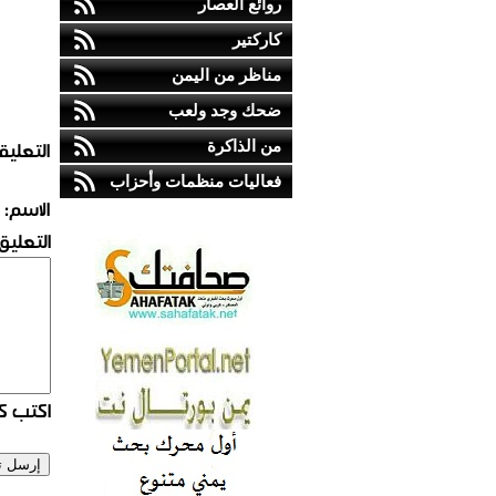
روائع العصار
كاركتير
مناظر من اليمن
ضحك وجد ولعب
التعليق
من الذاكرة
فعاليات منظمات وأحزاب
الاسم:
التعليق:
اكتب كو