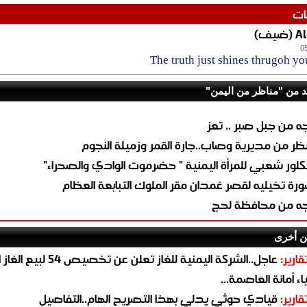
ات
يف)
0
The truth just shines thrugoh yo
د من "مناظر من اليمن"
ه من جبل صبر .. تعز
ظر من مديرية وصاب..جارة القمر وزميلة النجوم
كلور شعبي للمرأة اليمنية " حضرموت الوادي والصحراء"
رة تخيليه لقصر غمدان مقر الملوك التبابعة العظام
ه من محافظة لحج
ن أخرى
قارير:
عاجل..الشركة اليمنية للغاز تعلن عن تخ
ء أمانة العاصمة...
قارير:
قيادي حوثي يدلي بهذا التصريح الهام..التفاصيل