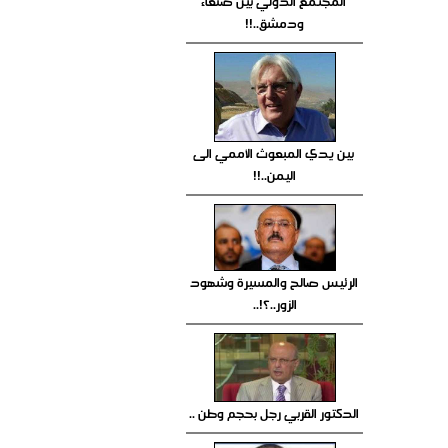
المجتمع الدولي بين صنعاء
ودمشق..!!
بين يدي المبعوث الأممي الى
اليمن..!!
الرئيس صالح والمسيرة وشهود
الزور..؟!..
الدكتور القربي رجل بحجم وطن ..