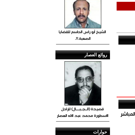
الشيخ أبو راس الحاسم للقضايا
الصعبة.!!.
روائع العصار
قصيدة (الــجــبــــال) للراحل
صيص 54 لبيع الغاز المباشر
الأسطورة محمد عبد الاله العصار
حوارات