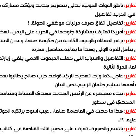
قارير:
ناطق القوات الحوثية يدلي بتصريح جديد ويؤكد مشاركة 
 في الحرب..تفاصيل
قارير:
تفاصيل اتفاق صرف مرتبات موظفي الدولة..!
قارير:
أمريكا تعترف بمشاركة جنودها في الحرب على اليمن.. لهذا
قارير:
برغم المعاناة والوعود الكاذبة من حكومة صنعاء وعدن المن
يتأهل للمرة الاولى وهذا ما يعانيه..تفاصيل محزنة
قارير:
التفاصيل والاسباب التي جعلت المبعوث الأممي يلغي زيارته 
اء للمرة الثانية
قارير:
عاجل..كما ورد..تهديد ناري..قواعد حزب صالح يطالبوا بعد
همها تسليم جثمان الزعيم..نص البيان
قارير:
نبذة مختصرة عن الرئيس الجديد مهدي المشاط ومتناق
 المهدي في سطور
قارير:
هذا ما حدث في العاصمة صنعاء.. عيب اسود يرتكبه الحوثي
يه..؟!..
قارير:
بالاسم والصورة.. تعرف على مصير قائد القناصة في كتائب