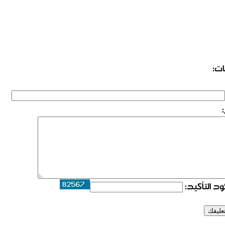
ات:
د التأكيد: