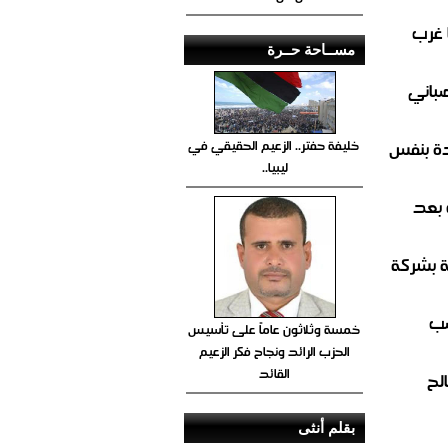
 غرب
مســاحة حــرة
صباني
خليفة حفتر.. الزعيم الحقيقي في
ة بنفس
ليبيا..
 بعد
ة بشركة
صب
خمسة وثلاثون عاماً على تأسيس
الحزب الرائد ونجاح فكر الزعيم
القائد
لح
بقلم أنثى