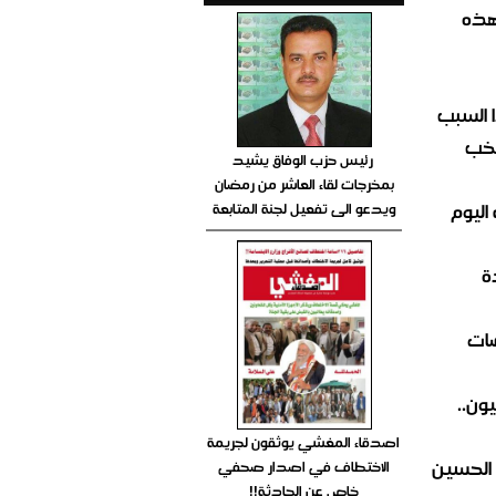
هذه
 السبب
تخب
رئيس حزب الوفاق يشيد
بمخرجات لقاء العاشر من رمضان
اليوم
ويدعو الى تفعيل لجنة المتابعة
ة
ضات
ون..
اصدقاء المغشي يوثقون لجريمة
 الحسين
الاختطاف في اصدار صحفي
خاص عن الحادثة!!