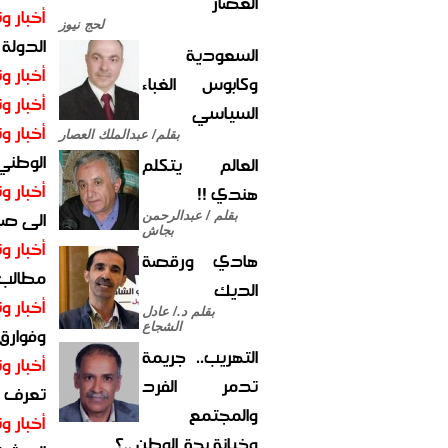
العصار
أخبار وت
لحج نيوز
الدولة
السعودية
أخبار وت
وكابوس الغباء
أخبار وت
السياسي
أخبار وت
بقلم/ عبدالملك العصار
الوطني 
العالم يتكلم
أخبار وت
هندي !!
الى صنع
بقلم / عبدالرحمن
بجاش
أخبار وت
هادي ورقصة
مطالب أ
الديك
أخبار وت
بقلم د./ عادل
الشجاع
وفوارق
التهريب.. جريمة
أخبار وت
تدمر الفرد
تعرف عل
والمجتمع
أخبار وت
وخيانة بحق الوطن ..؟