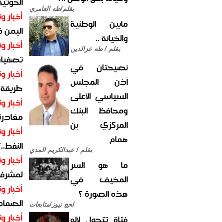
الحوثية 
بقلم/طه العامري
أخبار وت
مابين الوطنية
اليمن 
والخيانة ..
أخبار وت
بقلم / طه عزالدين
تصفيات
نصيحتان في
أخبار وت
أذن المجلس
طريقة 
السياسي الأعلى
أخبار وت
ومحافظ البنك
مغادرت
المركزي بن
أخبار وت
همام
النفط..
بقلم / عبدالكريم المدي
أخبار وت
ما هو السر
لمشرف 
المخيف في
أخبار وت
هذه الصورة ؟
الصماد.
لحج نيوز/متابعات
أخبار وت
فتاة تتحول لإله