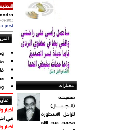
التعليق
Alondra (ض
5-09-2013
ur post
المزي
وج
من
فل
صو
وج
مختارات
قصيدة
عناوي
(الــجــبــــال)
أخبار وت
للراحل الأسطورة
في احيا
محمد عبد الاله
أخبار وت