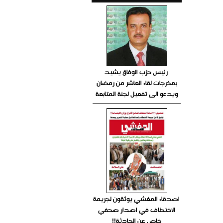
رئيس حزب الوفاق يشيد
بمخرجات لقاء العاشر من رمضان
ويدعو الى تفعيل لجنة المتابعة
اصدقاء المغشي يوثقون لجريمة
الاختطاف في اصدار صحفي
خاص عن الحادثة!!