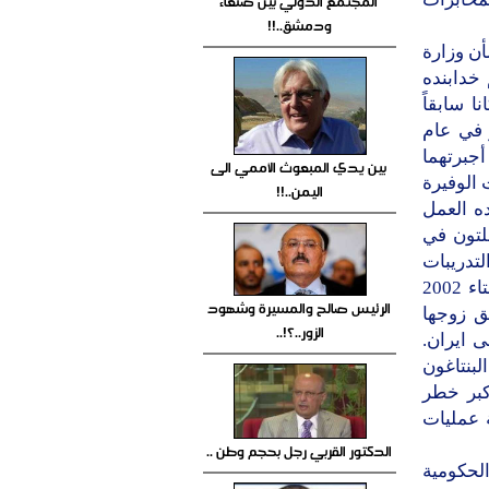
المجتمع الدولي بين صنعاء
ودمشق..!!
ن وزارة
 خدابنده
 سابقاً
 في عام
أجبرتهما
بين يدي المبعوث الأممي الى
 الوفيرة
اليمن..!!
ه العمل
. في 2002 التقت سينغلتون في
لتدريبات
والتعليمات من وزارة المخابرات ثم عادت الى بريطانيا وأسست في شتاء 2002
الرئيس صالح والمسيرة وشهود
ً مع شقيق زوجها
الزور..؟!..
 ايران.
لبنتاغون
كبر خطر
 عمليات
الدكتور القربي رجل بحجم وطن ..
الحكومية