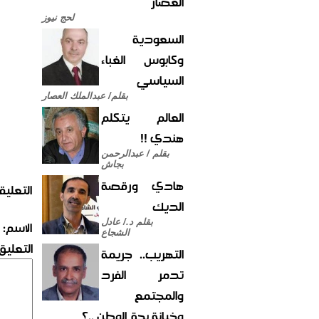
العصار
لحج نيوز
السعودية
وكابوس الغباء
السياسي
بقلم/ عبدالملك العصار
العالم يتكلم
هندي !!
بقلم / عبدالرحمن
بجاش
هادي ورقصة
التعليق
الديك
بقلم د./ عادل
الاسم:
الشجاع
التعليق:
التهريب.. جريمة
تدمر الفرد
والمجتمع
وخيانة بحق الوطن ..؟