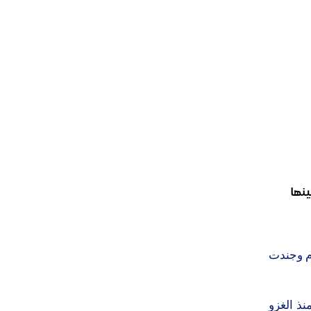
ينها
ام وجندت
نذ الغزو