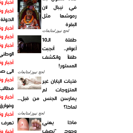
أخبار وت
في نيبال لأن
أخبار وت
رموشها مثل
الدولة
البقرة
أخبار وت
لحج نيوز/متابعات
أخبار وت
طفلة الـ10
أخبار وت
أعوام.. أنجبت
الوطني 
طفلاً وانكشف
أخبار وت
المستور!
الى صنع
لحج نيوز/متابعات
أخبار وت
فتيات اليابان غير
مطالب أ
المتزوجات لم
أخبار وت
يمارسن الجنس من قبل...
وفوارق
لماذا؟
أخبار وت
لحج نيوز/متابعات
ماذا يعني
تعرف عل
وجود "نصف
أخبار وت