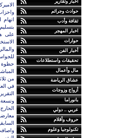
أخبار وتقارير
حوادث وجرائم
واحزاب 
اتهام 
ثقافة وأدب
بتسليم
اخبار المهجر
على هذ
حوارات
الاستخب
والمال
أخبار الفن
للجواسي
تحقيقات واستطلاعات
حظوة في
مال وأعمال
المباشر
من ثلا
عشاق الرياضة
في العام 83
أزواج وزوجات
التقرير
بانوراما
وتسعة 
الحارج
عربي .. دولي
معارضة
حروف وأقلام
السابق
تكنولوجيا وعلوم
النفسي 