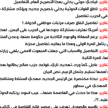
قارير:
قيادي حوثي يدلي بهذا التصريح الهام..التفاصيل
قارير:
ناطق القوات الحوثية يدلي بتصريح جديد ويؤكد مشاركة 
 في الحرب..تفاصيل
قارير:
تفاصيل اتفاق صرف مرتبات موظفي الدولة..!
قارير:
أمريكا تعترف بمشاركة جنودها في الحرب على اليمن.. لهذا
قارير:
برغم المعاناة والوعود الكاذبة من حكومة صنعاء وعدن المن
يتأهل للمرة الاولى وهذا ما يعانيه..تفاصيل محزنة
قارير:
التفاصيل والاسباب التي جعلت المبعوث الأممي يلغي زيارته 
اء للمرة الثانية
قارير:
عاجل..كما ورد..تهديد ناري..قواعد حزب صالح يطالبوا بعد
همها تسليم جثمان الزعيم..نص البيان
قارير:
نبذة مختصرة عن الرئيس الجديد مهدي المشاط ومتناق
 المهدي في سطور
قارير:
هذا ما حدث في العاصمة صنعاء.. عيب اسود يرتكبه الحوثي
يه..؟!..
قارير:
بالاسم والصورة.. تعرف على مصير قائد القناصة في كتائب