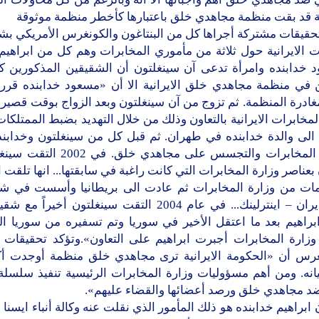
ية قد بقت منظمة مجاهدي خلق باعتبارها كأخطر منظمة موثوقة
حقيقات مشتركة أجراها كل من البنتاغون والكونغرس الأمريكي بشأ
 الايرانية حول ثلاثة من مأموري المخابرات وهم كل من ابراهيم
 خدابنده وامرأة تدعى آن سينغلتون أن الشقيقين المذكورين كانا
في منظمة مجاهدي خلق الايرانية الا أن «مسعود خدابنده قرر
19 مغادرة المنظمة. ثم تزوج من آن سينغلتون وبعد الزواج بوقت قصير 
لمخابرات الايرانية بالتعاون وذلك من خلال التهديد بضبط الممتلكات
ة الى والدة خدابنده في طهران. ثم قبل كل من سينغلتون وخدابند
لوزارة المخابرات والتجسس على مجاهدي خلق
عناصر وزارة المخابرات التي كانت راغبة في سابقتها... انها تلقت ا
موقع ايران – اينترلينك... في عام 2004 التقت سينغلتون أخيرا
براهيم بعد ما اعتقل الأخير في سوريا وتم تسفيره من سوريا الى
 وزارة المخابرات أجبرت ابراهيم على التعاون».وتؤكد تحقيقات ا
غرس أن «الحكومة الايرانية ترى مجاهدي خلق منظمة أوجدت أ
انه. ومن أهم مسؤوليات وزارة المخابرات الرئيسية تنفيذ سلسلة
د مجاهدي خلق ورصد أعضائها والقضاء عليهم».
 ابراهيم خدابنده هو ذلك المأمور الذي نقلت عنه وكالة أنباء ايسنا 