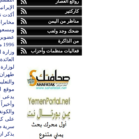
روائع العصار
الإيران
كاركتير
أكدت ت
مناظر من اليمن
مخابرات
ومسعود
ضحك وجد ولعب
عضوين 
من الذاكرة
96
فعاليات منظمات وأحزاب
وزارة ا
العائد
طهران ب
يدعى ا
وأخيراً
والكون
على كي
سرية ض
يذكر ان