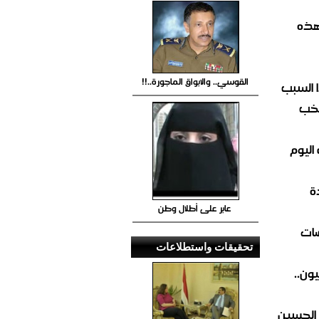
هذه
القوسي.. والابواق الماجورة..!!
 السبب
تخب
اليوم
ة
عابر على أطلال وطن
ضات
تحقيقات واستطلاعات
ون..
 الحسين