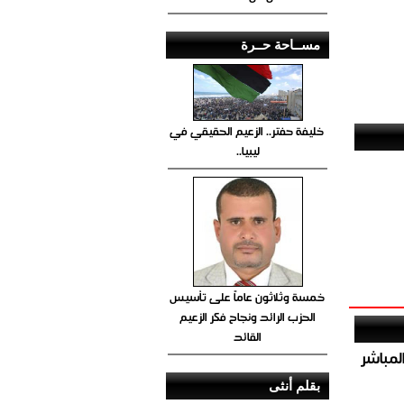
مســاحة حــرة
خليفة حفتر.. الزعيم الحقيقي في
ليبيا..
خمسة وثلاثون عاماً على تأسيس
الحزب الرائد ونجاح فكر الزعيم
القائد
صيص 54 لبيع الغاز المباشر
بقلم أنثى