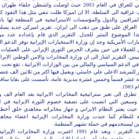
الاميركي للعراق في العام 2003 حيث اوصلت واشنطن حلفاء 
عراقية الى السلطة، الا ان اميركا ظلت تنفي مثل هذا النفوذ كي
المراقبين والدول والمؤسسات الاستراتيجية في المنطقة لها بان
 العراق على طبق من ذهب الى ايران،. تقرير اميركي جديد يسل
ا الموضوع المثير للجدل. التقرير الذي قام بإعداده عدد م
ارات الأمريكية وجد إن وزارة الاستخبارات الإيرانية توفر الدعم 
ي للعملاء في حين يشرف الحرس الثوري الإيراني على العمليات ال
س. التقرير اشار الى ان وزارة المخابرات والامن الوطني الايراني
 الدعم السياسي والمالي من بين الوزارات الايرانية ، تقع تحت
 للمرشد الاعلى علي خامنئي، ويعمل فيها اكثر من ثلاثين الف عنص
ثة عشر قسماً وخمس عشرة مديرية عامة، تأسست على بقايا سافا
19.
 تطرق الى تغير ستراتيجية المخابرات الايرانية بعد العام الف 
وسبعين التي انصبت على تصفية خصوم الثورة الايرانية في ا
 حيث يعتبر النظام الايراني و جهاز مخابراته مجاهدي خلق أخط
 للنظام كما جندت وزارة المخابرات الإيرانية اعضاء مجا
ين ليستخدمهم في حملة تشهير المنطمة.
واصافت التقرير : وبعد عام 1991 اعتبرت وزارة المخابرات ال
ضد مجاهدي خلق أهم واجباتها الا انه وبالرغم من كل محاولات ا