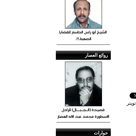
الشيخ أبو راس الحاسم للقضايا
الصعبة.!!.
روائع العصار
ويتر
قصيدة (الــجــبــــال) للراحل
الأسطورة محمد عبد الاله العصار
حوارات