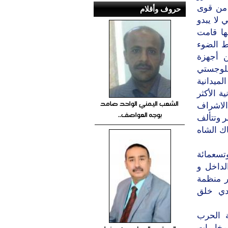
طهران من قوى
حروف وأقلام
 لا يبدو
ها قامت
ط الضوء
ن أجهزة
اللوجستي
ميدانية
ة الأكثر
الشعب اليمني الواحد صامد
 الاشراف
بوجه العواصف..
ر وتتألف
ك الشاه
وتسعمائة
لداخل و
ر منظمة
هدي خلق
إيرانية الحرب
لمخابرات