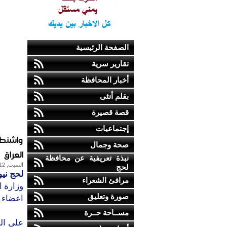
الصفحة الرئيسية
تقارير سرية
أخبار المحافظة
بقلم أنثى
قصة قصيرة
إجتماعيات
واشنطن 
صحة وجمال
العراق
نبذة تعريفية عن محافظة
السبت, 12-يناير-2013
لحج
لحج نيو
مرافئ الشعراء
وزارة ا
صورة وتعليق
اعضاء 
مســاحة حــرة
على الر