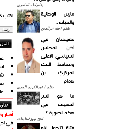
بقلم/طه العامري
مابين الوطنية
اكتب كو
والخيانة ..
بقلم / طه عزالدين
نصيحتان في
المزي
أذن المجلس
السياسي الأعلى
عق
ومحافظ البنك
اسرا
المركزي بن
شا
همام
مع
بقلم / عبدالكريم المدي
عل
ما هو السر
المخيف في
عناوي
هذه الصورة ؟
أخبار وت
لحج نيوز/متابعات
في احيا
فتاة تتحول لإله