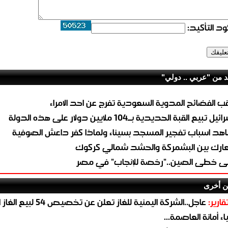
د التأكيد:
د من "عربي .. دولي"
ب الفضائح المدوية السعودية تفرج عن احد الامراء
ئيل تبيع القبة الحديدية بــ104 ملايين دولار على هذه الدولة
هد اسباب تفجير المسجد بسيناء ولماذا كفر داعش الصوفية
ارك بين البشمركة والحشد شمالي كركوك
ى خطى الصين.."رخصة للإنجاب" في مصر
ن أخرى
قارير:
عاجل..الشركة اليمنية للغاز تعلن عن تخ
ء أمانة العاصمة...