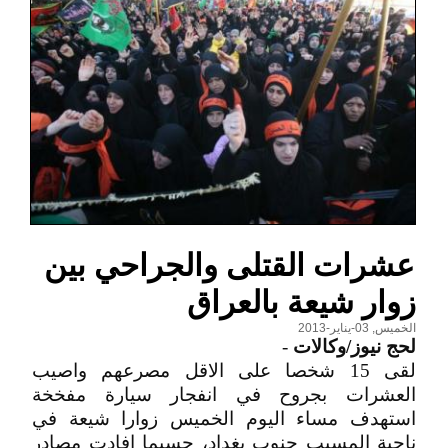
عشرات القتلى والجراحي بين
زوار شيعة بالعراق
الخميس, 03-يناير-2013
لحج نيوز/وكالات
-
لقى 15 شخصا على الاقل مصرعهم واصيب
العشرات بجروح في انفجار سيارة مفخخة
استهدف مساء اليوم الخميس زوارا شيعة في
ناحية المسيب جنوب بغداد، حسبما افادت مصادر