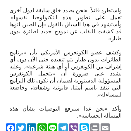
واستطرد قائلاً: «نحن بصدد خلق سابقة لدول أخرى
تعمل على تطوير هذه التكنولوجيا نفسها».
وأستشهد في هذا السياق بالقول «إن الصين لتوها
قد كشفت النقاب عن نموذج جديد لطائرة بدون
طيار».
وكشف عضو الكونجرس الأمريكي بأن «برنامج
الطائرات بدون طيار يتم تنفيذه حتى الآن دون أي
إشراف من الكونغرس أو أي هيئة شرعية». وعليه
يشدد على ضرورة أن «يتحمل الكونغرس
المسؤولية الدستورية لضمان أن تكون تلك البرامج
التي تنفذ باسم أمتنا، قانونية وشفافة، وخاضعة
للمساءلة».
وأكد «نحن غدا سنرفع التوصيات بشأن هذه
المسألة الحساسة».
acebook
Twitter
LinkedIn
WhatsApp
Line
Telegram
Viber
Skype
Print
Email