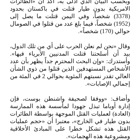
وبحسب البيان الذي أدلى به، أكد ان «الطائرات
الامريكية بدون طيار قتلت في باكستان بحدود
(3378) شخصاً، وفي اليمن قتلت ما يصل إلى
(1952) شخصاً، فيما بلغ عدد من قتلوا في الصومال
حوالي (170) شخصاً».
وقال «نحن لم نعلن الحرب على أي من تلك الدول،
بيد أن أسلحتنا قتلت المدنيين الأبرياء فيها».
وأستدرك: «وإن البحث المحترم جداً يظهر بأن عدد
الأشخاص المستهدفين الذين قتلوا من ذوي الشأن
العالي تقدر نسبتهم المئوية بحوالي 2 في المئة من
إجمالي الإصابات».
وأضاف: «ووفقا لصحيفة واشنطن بوست، فإن
إدارة أوباما تبذل جهودا لمأسسة هذه الممارسة
(العادة) لعمليات القتل الموجهة بواسطة الطائرات
بدون طيار في الخارج»، معتبرا أن «حجم عمليات
القتل هذه تشكل خطرا على المبادئ الأخلاقية
ومشروعية هذه الهجمات».