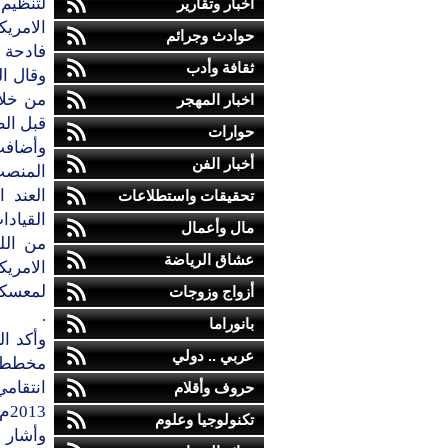
لتنظيم
أخبار وتقارير
الامري
حوادث وجرائم
فادحة 
ثقافة وأدب
وقال ال
من خلا
اخبار المهجر
قبل الط
حوارات
وأضافت 
أخبار الفن
المنصب
العند 
تحقيقات واستطلاعات
القيادا
مال وأعمال
من الل
عشاق الرياضة
الامري
لمعسكر 
أزواج وزوجات
.
بانوراما
وأكد ا
عربي .. دولي
مخطط ا
انتقام
حروف وأقلام
2013م .
تكنولوجيا وعلوم
وأشار 