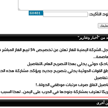
د التأكيد:
د من "أخبار وتقارير"
عاجل..الشركة اليمنية للغاز تعلن عن تخصيص 54 لبيع 
لعاصمة...
ادي حوثي يدلي بهذا التصريح الهام..التفاصيل
طق القوات الحوثية يدلي بتصريح جديد ويؤكد مشاركة هذه الد
.تفاصيل
اصيل اتفاق صرف مرتبات موظفي الدولة..!
ريكا تعترف بمشاركة جنودها في الحرب على اليمن.. لهذا السبب
ن أخرى