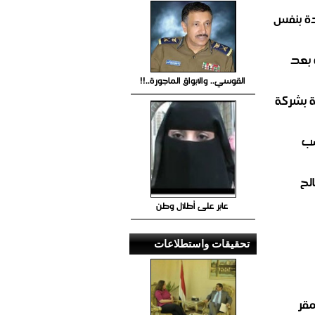
ة بنفس
 بعد
القوسي.. والابواق الماجورة..!!
ة بشركة
صب
لح
عابر على أطلال وطن
تحقيقات واستطلاعات
مقر