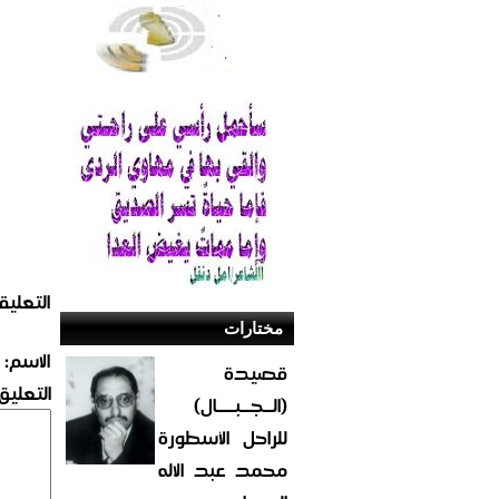
التعليق
مختارات
الاسم:
قصيدة
التعليق:
(الــجــبــــال)
للراحل الأسطورة
محمد عبد الاله