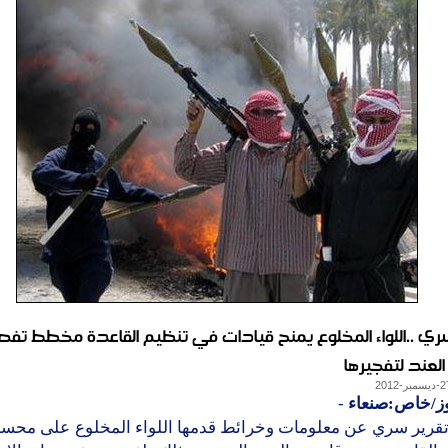
سري ..اللواء المخلوع يمنح قيادات في تنظيم القاعدة مخطط تف
لعند لتفجيرها
وز/خاص:صنعاء
-
رير سري عن معلومات وخرائط قدمها اللواء المخلوع على محسن