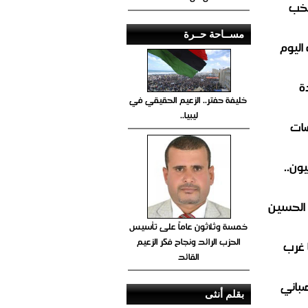
تخب
مســاحة حــرة
اليوم
ة
خليفة حفتر.. الزعيم الحقيقي في
ليبيا..
ضات
ون..
 الحسين
خمسة وثلاثون عاماً على تأسيس
الحزب الرائد ونجاح فكر الزعيم
 غرب
القائد
صباني
بقلم أنثى