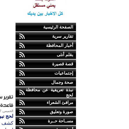
الصفحة الرئيسية
تقارير سرية
أخبار المحافظة
بقلم أنثى
قصة قصيرة
إجتماعيات
صحة وجمال
نبذة تعريفية عن محافظة
لحج
تقرير 
مرافئ الشعراء
قاعدة ا
صورة وتعليق
الخميس, 27-ديسمبر-2012
لحج ني
مســاحة حــرة
كشف تق