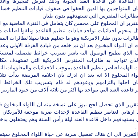
 القاعدة عن قاعدة العند الجوية وذلك لغرض تفجيرها والان
كان المتواجدين بها الذين الحقوا في صفوف قيادات التنظيم خسائ
بطائرات المفترس التي تستهدفهم بدون طيار.
تقرير ان المخلوع علي محسن كان يتعامل في الفترة الماضية مع ا
ل منحهم احداثيات تواجد قيادات تنظيم القاعدة وتلقوا اصابات د
ائرات بدون طيار الامريكية وهو ما جعلهم هدفا سهلا لطائرات الم
ان اللواء المخلوع بعد ان تم خلعه من قيادة الفرقة الاولى وعد
 الذي يطمح الوصول اليه باشر تسريب خرائط تفصيلية لمعسك
الذي تتواجد به طائرات المفترس الامريكية التي تستهدف مكا
ت الهامة لعناصر تنظيم القاعدة بموجب الاحداثيات والمعلومات الت
واء المخلوع الا انه بعد ان ادرك بأن احلامه المريضة بدأت تتل
كان اخلوا بالتزامهم ووعودهم له قام بتسريب تلك الخرائط ال
قاعدة العند التي يتواجد بها اكثر من ثلاثة آلاف من جنود المارينز 
لتقرير الذي تحصل لحج نيوز على نسخة منه ان اللواء المخلوع ق
رهابي لعناصر تنظيم القاعدة لإحداث ضربة موجعة للأمريكان
ي يستهدفهم داخل قاعدة العند ليلة رأس السنة وهم يحتفلون بدخو
التقرير الى ان هناك تفصيل سرية عن حياة اللواء المخلوع سيت