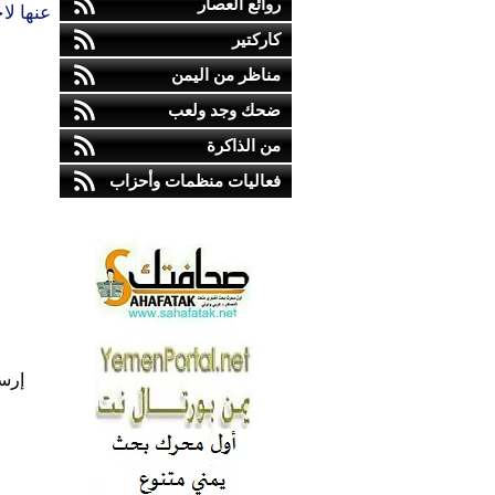
روائع العصار
عنها لاح
كاركتير
مناظر من اليمن
ضحك وجد ولعب
من الذاكرة
فعاليات منظمات وأحزاب
إرس