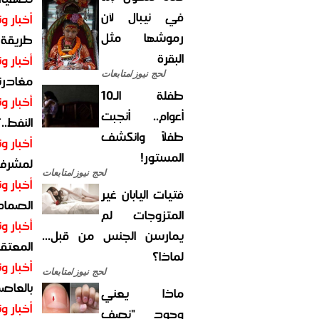
في نيبال لأن
أخبار وت
رموشها مثل
طريقة 
البقرة
أخبار وت
لحج نيوز/متابعات
مغادرت
طفلة الـ10
أخبار وت
أعوام.. أنجبت
النفط..
طفلاً وانكشف
أخبار وت
المستور!
لمشرف 
لحج نيوز/متابعات
أخبار وت
فتيات اليابان غير
الصماد.
المتزوجات لم
أخبار وت
يمارسن الجنس من قبل...
المعتقل
لماذا؟
أخبار وت
لحج نيوز/متابعات
بالعاص
ماذا يعني
أخبار وت
وجود "نصف