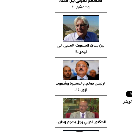
المجتمع الدولي بين صنعاء
ودمشق..!!
بين يدي المبعوث الأممي الى
اليمن..!!
الرئيس صالح والمسيرة وشهود
الزور..؟!..
ويتر
الدكتور القربي رجل بحجم وطن ..