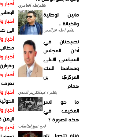
أخبار وت
بقلم/طه العامري
الوطني 
مابين الوطنية
أخبار وت
والخيانة ..
الى صنع
بقلم / طه عزالدين
أخبار وت
نصيحتان في
مطالب أ
أذن المجلس
أخبار وت
السياسي الأعلى
وفوارق
ومحافظ البنك
أخبار وت
المركزي بن
تعرف عل
همام
أخبار وت
بقلم / عبدالكريم المدي
الحوثية 
ما هو السر
أخبار وت
المخيف في
اليمن 
هذه الصورة ؟
أخبار وت
لحج نيوز/متابعات
فتاة تتحول لإله
تصفيات