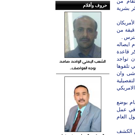
تقام من
حروف وأقلام
ر بشرية
لأمريكان
قيقة من
فترس .
م ايصاله
ر قاعدة
ن تواجد
الشعب اليمني الواحد صامد
ي تلقوها
بوجه العواصف..
اشى وان
تفصيلية
الامريكي
ام بوضع
 في عمل
ل العام
م الكشف