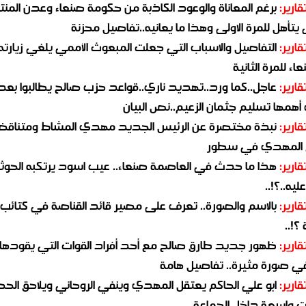
قارير:
برغم المعاناة والوعود الكاذبة من حكومة صنعاء وعدن المن
يتأهل للمرة الاولى وهذا ما يعانيه..تفاصيل محزنة
قارير:
التفاصيل والاسباب التي جعلت المبعوث الأممي يلغي زيارته 
اء للمرة الثانية
قارير:
عاجل..كما ورد..تهديد ناري..قواعد حزب صالح يطالبوا بعد
همها تسليم جثمان الزعيم..نص البيان
قارير:
نبذة مختصرة عن الرئيس الجديد مهدي المشاط ومتناق
 المهدي في سطور
قارير:
هذا ما حدث في العاصمة صنعاء.. عيب اسود يرتكبه الحوثي
يه..؟!..
قارير:
بالاسم والصورة.. تعرف على مصير قائد القناصة في كتائب
؟!..
قارير:
ظهور جديد طارق صالح مع أحد أفراد القوات التي يقودها
في صورة مثيرة.. تفاصيل هامة
قارير:
ابو علي الحاكم يعتقل المهدي وينفي الروحاني ويلاحق الح
 واسعة داخل الجماعة..