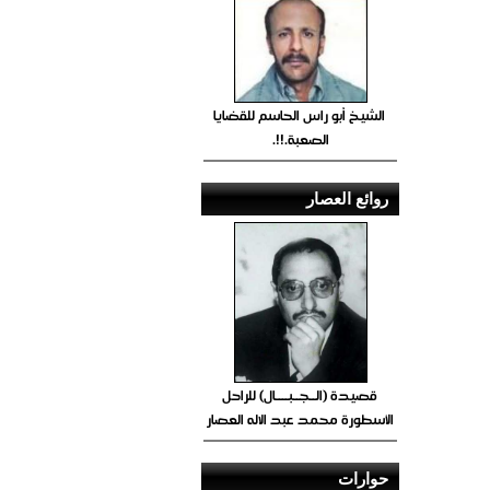
الشيخ أبو راس الحاسم للقضايا
الصعبة.!!.
روائع العصار
قصيدة (الــجــبــــال) للراحل
الأسطورة محمد عبد الاله العصار
حوارات