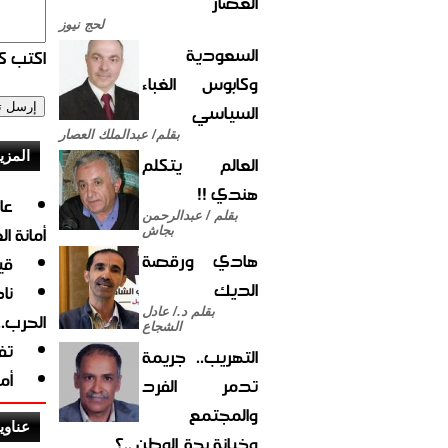
العصار
لحج نيوز
السعودية
اكتب كو
وكابوس الغباء
السياسي
بقلم/ عبدالملك العصار
المزي
العالم يتكلم
هندي !!
بقلم / عبدالرحمن
أمانة ا
بجاش
هادي ورقصة
قي
الديك
نا
بقلم د./ عادل
الحرب.
الشجاع
تف
التهريب.. جريمة
أم
تدمر الفرد
والمجتمع
عناوي
وخيانة بحق الوطن ..؟