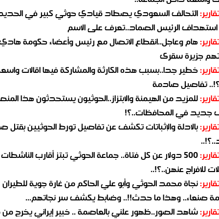
قارير:
التحالف السعودي يصطاد قيادي حوثي كبير في الحديد
استهداف الرئيس الصماد..تعرف على الاسم
قارير:
هام وعاجل..انقطاع الاتصال مع رئيس وأعضاء حكومة هادي
هم جزيرة سقرى
قارير:
خطير جدا..بسبب هذه الكارثة والمشاركة فيها اقالات واسع
؟!.. تفاصيل صادمة
قارير:
للمزيد من الهيمنة والابتزاز..الحوثيون يستحدثون هذا المن
جديد في المحافظات..؟!
قارير:
بالادلة والإثباتات تكشف عن تفاصيل تورط الحوثيين بقتل صا
.؟!..
قارير:
500 دولار عن كل فتاة.. جماعة الحوثي تبتز أقارب الناشطات
ات للافراج عنهن..؟!..
قارير:
نجاة محمد الحوثي وأبو علي الحاكم من غارة جوية للطيران
مة صنعاء.. وهذا ما حدث!!.. وضابط يكشف سر نجاتهم...
قارير:
شاهد الصور..ظهور علني بالعاصمة .. خبير إيراني يخرج من 