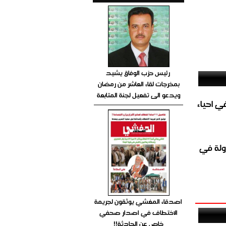
رئيس حزب الوفاق يشيد
بمخرجات لقاء العاشر من رمضان
ويدعو الى تفعيل لجنة المتابعة
الغاز المباشر في احياء
ولة في
اصدقاء المغشي يوثقون لجريمة
الاختطاف في اصدار صحفي
خاص عن الحادثة!!