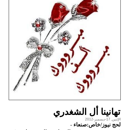
تهانينا أل الشغدري
الإثنين, 17-ديسمبر-2012
لحج نيوز/خاص:صنعاء
-