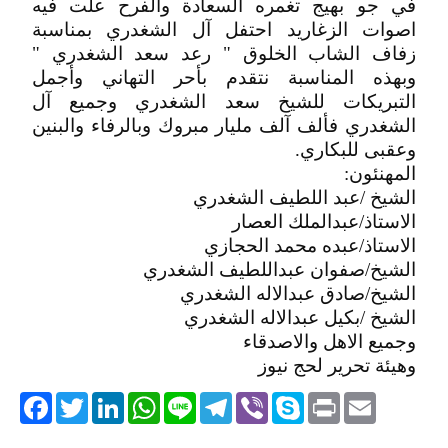
في جو بهيج تغمره السعادة والفرح علت فيه
اصوات الزغاريد احتفل آل الشغدري بمناسبة
زفاف الشاب الخلوق " رعد سعد الشغدري "
وبهذه المناسبة نتقدم بأحر التهاني وأجمل
التبريكات للشيخ سعد الشغدري وجميع آل
الشغدري فألف آلف مليار مبروك وبالرفاء والبنين
وعقبى للبكاري.
المهنئون:
الشيخ /عبد اللطيف الشغدري
الاستاذ/عبدالملك العصار
الاستاذ/عبده محمد الحجازي
الشيخ/صفوان عبداللطيف الشغدري
الشيخ/صادق عبدالاله الشغدري
الشيخ /بكيل عبدالاله الشغدري
وجميع الاهل والاصدقاء
وهيئة تحرير لحج نيوز
acebook
Twitter
LinkedIn
WhatsApp
Line
Telegram
Viber
Skype
Print
Email