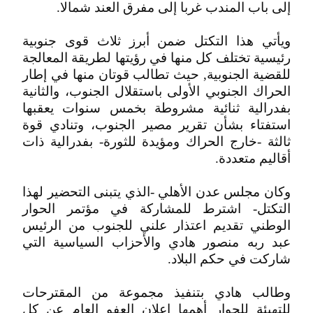
إلى باب المندب غربا إلى مفرق العند شمالا.
ويأتي هذا التكتل ضمن أبرز ثلاث قوى جنوبية
رئيسية تختلف كل منها في رؤيتها لطريقة المعالجة
للقضية الجنوبية, حيث تطالب قوتان منها في إطار
الحراك الجنوبي الأولى باستقلال الجنوب، والثانية
بفدرالية ثنائية مشروطة بخمس سنوات يعقبها
استفتاء بشأن تقرير مصير الجنوب، وتنادي قوة
ثالثة -خارج الحراك ومؤيدة للثورة- بفدرالية ذات
أقاليم متعددة.
وكان مجلس عدن الأهلي -الذي يتبنى التحضير لهذا
التكتل- اشترط للمشاركة في مؤتمر الحوار
الوطني تقديم اعتذار علني للجنوب من الرئيس
عبد ربه منصور هادي والأحزاب السياسية التي
شاركت في حكم البلاد.
وطالب هادي بتنفيذ مجموعة من المقترحات
للتهيئة للحوار أهمها إعلان العفو العام عن كل