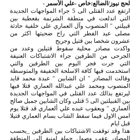
لحج نيوز/الضالع:خاص -علي الأسمر
-
ارتفع ﻋﺪﺩ ﺍﻟﻘﺘﻠﻰ الى 5 ﺟﺮﺍﺀ ﺍﻟﻤﻮﺍﺟﻬﺎﺕ ﺍﻟﺠﺪﻳﺪﺓ
ﺍﻟﺘﻲ ﺍﻧﺪﻟﻌﺖ في منطقة الشرنمة بقعطبة ﺑﻴﻦ
ﻗﺒﻴﻠﺘﻲ " ﺍﻟﻤﻨﺼﻮﺏ ﻭآل اﻟﻌﻤﺎﺭﻱ ﻋﻠﻰ ﺧﻠﻔﻴﺔ ﺣﺎﺩﺛﺔ
ﻣﺼﻠﻰ ﻋﻴﺪ ﺍﻟﻔﻄﺮ التي راح ضحيتها اكثر من
عشرون شخصا بين قتيل وجريح
ﻭﺍﻛﺪﺕ ﻣﺼﺎﺩﺭ ﻣﺤﻠﻴﺔ سقوط ﻗﺘﻴﻠﻴﻦ وعدد من
الجرحى من الطرفين ﺟﺮﺍﺀ ﺍﻻﺷﺘﺒﺎﻛﺎﺕ ﺍﻟﻌﻨﻴﻔﺔ
التي جرت فجر اليوم بين الطرفين والتي
ﺍﺳﺘﺨﺪﻣﺖ ﻓﻴﻬﺎ ﻛﺎﻓﺔ ﺍﻻﺳﻠﺤﺔ ﺍﻟﺨﻔﻴﻔﺔ ﻭﺍﻟﻤﺘﻮﺳﻄﺔ
ﻭﻗﺎﻟﺖ ﺍﻟﻤﺼﺎﺩﺭ " ﺍﻥ ﺍﻟﺸﺎﺑﻴﻦ " عبدة محمد قايد
المنصوب ومحمد علي عبدالله العماري قتلا فيها
ليرتفع بذالك عدد القتلى في المواجهات الجديدة
بين القبيلتين الى 5 قتلى وكان الشابين ﺟﻤﻴﻞ ﺻﺎﻟﺢ
ﺃﻟﻌﻤﺎﺭﻱ " ﻭﻳﻌﻘﻮﺏ ﻋﺒﺪﻩ ﻋﻠﻲ ﺃﻟﻌﻤﺎﺭﻱ قد قتلا يوم
امس الاول فيما سقط ﺍﻟﺸﺎﺏ ﺑﺴﺎﻡ ﺍﻟﻌﻤﺎﺭﻱ قتيلا
قبل ايام
هذا وقد توقفت الاشتباكات بين الطرفين _بحسب
المصادر_عقب وصول حملة امنية الى المنطقة