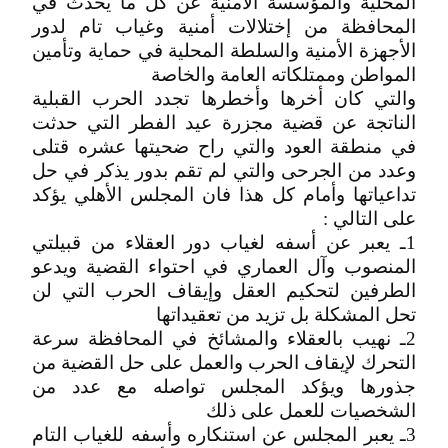
المحلية والمؤسسة الأمنية عن كل ما يحدث في
المحافظة من إختلالات أمنية وغياب تام لدور
الأجهزة الأمنية والسلطة المحلية في حماية وتأمين
المواطن وممتلكاته العامة والخاصة
والتي كان أخرها وأخطرها تجدد الحرب القبلية
الناتجة عن قضية مجزرة عيد الفطر التي حدثت
في منطقة العود ﻭﺍﻟﺘﻲ ﺭﺍﺡ ﺿﺤﻴﺘﻬﺎ عشره قتلى
وعدد من الجرحى والتي لم تقم بدور يذكر في حل
تداعياتها وأمام كل هذا فان المجلس الأهلي يؤكد
على التالي :
1ـ يعبر عن أسفه لغياب دور العقلاء من قبيلتي
المنصوب وآل العماري في احتواء القضية ويدعو
الطرفين لتحكيم العقل وإيقاف الحرب التي لن
تحل المشكلة بل تزيد من تعقيداتها
2ـ نهيب بالعقلاء والمشائخ في المحافظة سرعة
التحرك لإيقاف الحرب والعمل على حل القضية من
جذورها ويؤكد المجلس تواصله مع عدد من
الشخصيات للعمل على ذلك
3ـ يعبر المجلس عن استنكاره وأسفه للغياب التام