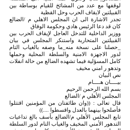
لوقفها مع عدد من المشائخ للقيام بوساطة بين
القبيلتين لايقاف الحرب وحل القظية
تجدر الاشارة الى ان المجلس الاهلي م /الضالع
كان قد دعا ﺍﻟﺮﺋﻴﺲ ﻫﺎﺩﻱ ﻭﺣﻜﻮﻣﺔ ﺍﻟﻮﻓﺎﻕ
ﻭﻭﺯﻳﺮ ﺍﻟﺪﺍﺧﻠﻴﺔ ﻟﻠﺘﺪﺧﻞ ﺍﻟﻌﺎﺟﻞ ﻹﻳﻘﺎﻑ ﺍﻟﺤﺮﺏ ﺑﻴﻦ
ﺍﻟﻘﺒﻴﻠﺘﻴﻦ ﺍﻟﻤﺘﺤﺎﺭﺑﺔ واستنكر المجلس في بيان
_حصلنا على نسخة منه_ما وصفه بالغياب التام
لدور الاجهزة الامنية والسلطة المحلية وحملها
كامل المسؤلية فيما تشهده الضالع من حالة انفلات
وتدهو ر امني مخيف
نص البيان
بيــــان هــــام
بسم الله الرحمن الرحيم
المجلس الأهلي م /الضالع
قال تعالى : ((وان طائفتان من المؤمنين اقتتلوا
فأصلحوا بينهما بالعدل واقسطوا ....))
تابع المجلس الأهلي م/الضالع بأسف بالغ تداعيات
التدهور الأمني المخيف والغياب التام لدور السلطة