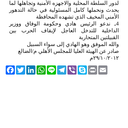
لدور السلطة المحلية والاجهزه الأمنية وتجاهلها لما
يحدث ونحملها كامل المسئولية في حالة التدهور
الأمني المخيف الذي تشهده المحافظة
4ـ ندعو الرئيس هادي وحكومة الوفاق ووزير
الداخلية للتدخل العاجل لإيقاف الحرب بين
القبيلتين المتحاربة
والله الموفق وهو الهادي إلى سواء السبيل
صادر عن الهيئة العليا للمجلس الأهلي م/الضالع
٢٩/١٠/٢٠١٢م
acebook
Twitter
LinkedIn
WhatsApp
Line
Telegram
Viber
Skype
Print
Email