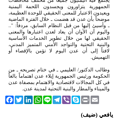
يجتمع فيه اليمنيون جميعاً من مختلف محافظات
الجمهورية يتزاورون ويجسدون اللحمة اليمنية
ويعيدون الاعتبار للمعنى الحقيقي للوحدة العظيمة،
موضحاً بأن عدن قد هضمت ـ خلال الفترة الماضية
ـ وأسيئ إليها من قبل النظام السابق، مردفاً: "..
واليوم آن الأوان أن يعاد لعدن اعتبارها والمعنى
الحقيقي لها من خلال تطوير الخدمات الأساسية
والبنية التحتية والتواجد الأمني المتميز المدني،
لافتاً إلى أن عدن اليوم لا تؤمن بالإقصاء أو
التهميش.
وطالب الدكتور/ العليمي ـ في ختام تصريحه ـ من
الحكومة ورئيس الجمهورية إيلاء عدن اهتماماً بالغاً
في كل المجالات لاقتصادية والاهتمام بمصفاة عدن
والميناء والمطار والبنية التحتية لمدينة عدن.
acebook
Twitter
LinkedIn
WhatsApp
Line
Telegram
Viber
Skype
Print
Email
التعليقات
يافعي (ضيف)