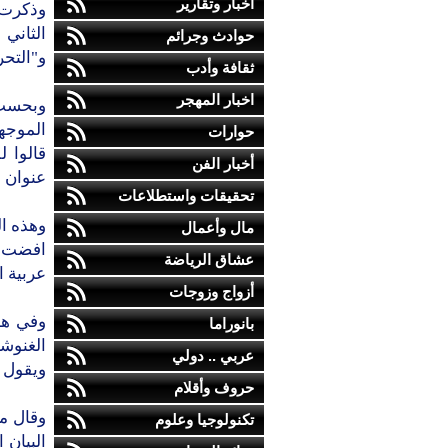
أخبار وتقارير
حوادث وجرائم
و"التحر
ثقافة وأدب
اخبار المهجر
وبحسب ب
حوارات
قالوا 
أخبار الفن
عنوان "قصيدة
تحقيقات واستطلاعات
وهذه ال
مال وأعمال
افضت ا
عشاق الرياضة
عربية ا
أزواج وزوجات
وفي هذ
بانوراما
الغنوشي
عربي .. دولي
ويقول ا
حروف وأقلام
وقال م
تكنولوجيا وعلوم
البيان