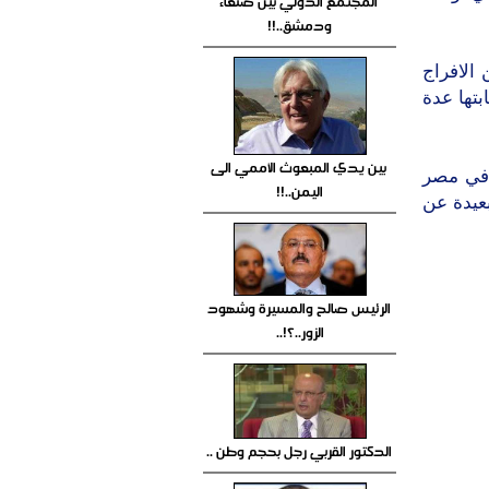
المجتمع الدولي بين صنعاء
ودمشق..!!
الافراج
تها عدة
بين يدي المبعوث الأممي الى
 في مصر
اليمن..!!
بعيدة عن
الرئيس صالح والمسيرة وشهود
الزور..؟!..
الدكتور القربي رجل بحجم وطن ..