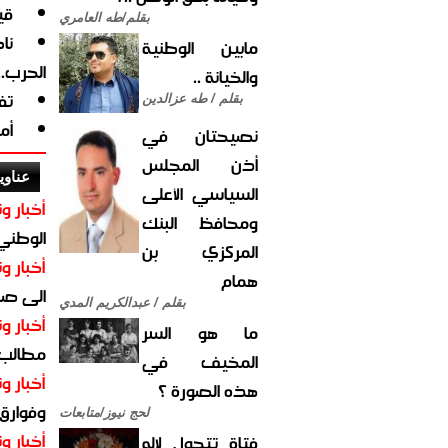
قي
بقلم/طه العامري
نا
مابين الوطنية
الحرب.
والخيانة ..
تف
بقلم / طه عزالدين
أم
نصيحتان في
أذن المجلس
عناوي
السياسي الأعلى
أخبار وت
ومحافظ البنك
الوطني 
المركزي بن
أخبار وت
همام
الى صنع
بقلم / عبدالكريم المدي
أخبار وت
ما هو السر
مطالب أ
المخيف في
أخبار وت
هذه الصورة ؟
وفوارق
لحج نيوز/متابعات
أخبار وت
فتاة تتحول لإله