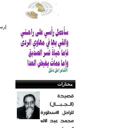
إرس
مختارات
قصيدة
(الــجــبــــال)
للراحل الأسطورة
محمد عبد الاله