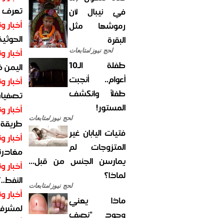
تعرف عل
في نيبال لأن
أخبار وت
رموشها مثل
الحوثية 
البقرة
أخبار وت
لحج نيوز/متابعات
طفلة الـ10
اليمن 
أعوام.. أنجبت
أخبار وت
طفلاً وانكشف
تصفيات
المستور!
أخبار وت
لحج نيوز/متابعات
طريقة 
فتيات اليابان غير
أخبار وت
المتزوجات لم
مغادرت
يمارسن الجنس من قبل...
أخبار وت
لماذا؟
النفط..
لحج نيوز/متابعات
أخبار وت
ماذا يعني
لمشرف 
وجود "نصف