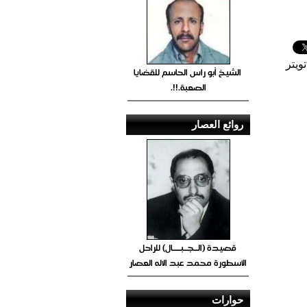
ويتر
الشيخ أبو راس الحاسم للقضايا
الصعبة.!!.
روائع العصار
قصيدة (الــجــبــــال) للراحل
الأسطورة محمد عبد الاله العصار
حوارات