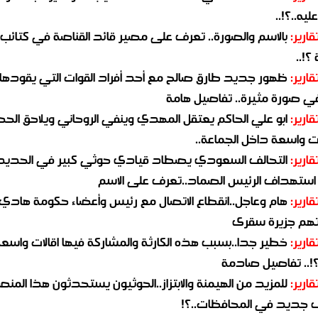
يه..؟!..
قارير:
بالاسم والصورة.. تعرف على مصير قائد القناصة في كتائب
؟!..
قارير:
ظهور جديد طارق صالح مع أحد أفراد القوات التي يقودها
في صورة مثيرة.. تفاصيل هامة
قارير:
ابو علي الحاكم يعتقل المهدي وينفي الروحاني ويلاحق الح
 واسعة داخل الجماعة..
قارير:
التحالف السعودي يصطاد قيادي حوثي كبير في الحديد
استهداف الرئيس الصماد..تعرف على الاسم
قارير:
هام وعاجل..انقطاع الاتصال مع رئيس وأعضاء حكومة هادي
هم جزيرة سقرى
قارير:
خطير جدا..بسبب هذه الكارثة والمشاركة فيها اقالات واسع
؟!.. تفاصيل صادمة
قارير:
للمزيد من الهيمنة والابتزاز..الحوثيون يستحدثون هذا المن
جديد في المحافظات..؟!