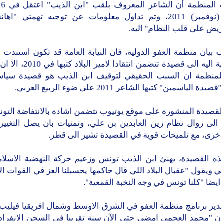
الثاني (نوفمبر) 2011، وتم تداول معلومات عن توجيه تهمتي "اها
يض على قلب النظام" اليه.
يان منظمة العفو الدولية، فان النيابة العامة قد تكون استندت 
الموجهة اليه الى قصيدة تتضمن انتقاد
للمنظمة ان السبب الحقيقي لتوقيف ابن الذيب هو قصيدة سيا
 الياسمين" كتبها الشاعر 2011 على ضوء الربيع العربي.
قصيدة المنشورة على موقع يوتيوب تتضمن اشادة بالانتفاضة التون
لى زوال نظام زين العابدين بن علي، وتمنيات بان يصل التغيير ا
خرى، مع تلميحات قوية في القصيدة تشير الى قطر.
ه القصيدة، يهنئ ابن الذيب تونس وزعيم حركة النهضية الاسلام
 ويقول "عقبال البلاد اللي قال حاكمها يحسبلنا العز في القوات الا
يضا "كلنا تونس في وجه النخبة القمعية".
دير برنامج منظمة العفو في الشرق الاوسط وشمال افريقيا فيليب 
 ان "محمد العجمي امضى حتى الآن سنة تقريبا في السجن الانفراد