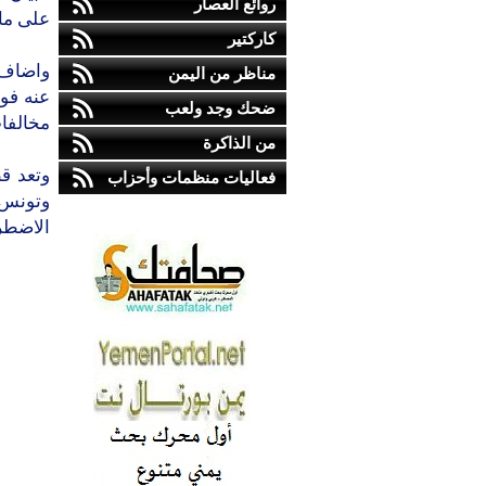
روائع العصار
على ما 
كاركتير
واضاف 
مناظر من اليمن
عنه فو
ضحك وجد ولعب
مخالفا
من الذاكرة
وتعد ق
فعاليات منظمات وأحزاب
وتونس و
الاضطرا