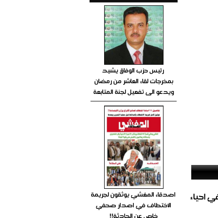
رئيس حزب الوفاق يشيد
بمخرجات لقاء العاشر من رمضان
ويدعو الى تفعيل لجنة المتابعة
اصدقاء المغشي يوثقون لجريمة
الغاز المباشر في احياء
الاختطاف في اصدار صحفي
خاص عن الحادثة!!