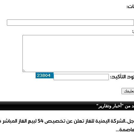
ات:
د التأكيد:
د من "أخبار وتقارير"
عاجل..الشركة اليمنية للغاز تعلن عن تخصيص 54 لبيع 
لعاصمة...