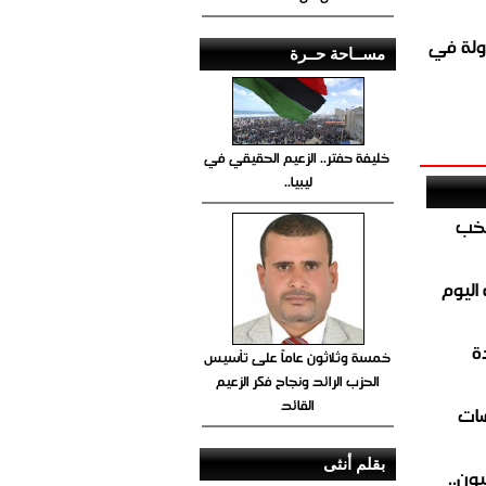
ولة في
مســاحة حــرة
خليفة حفتر.. الزعيم الحقيقي في
ليبيا..
تخب
اليوم
ة
خمسة وثلاثون عاماً على تأسيس
الحزب الرائد ونجاح فكر الزعيم
القائد
ضات
بقلم أنثى
ون..