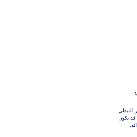
ي
 النبطي
"قد يكون
ئه.