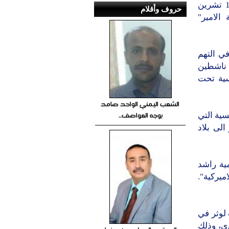
وذكرت المنظمة أن الشاعر المعروف بلقب "ابن الذيب" اعتقل في 16 تشرين
حروف وأقلام
نة الامير"
في التهم
ا لامير البلاد كتبها في 2010، الا ان ناشطين
سية تحت
الشعب اليمني الواحد صامد
بوجه العواصف..
سية التي
لى بلاد
ية راشد
ميركية".
لوثر في
ي، وذلك