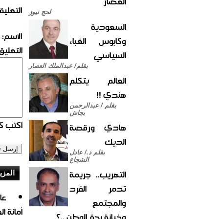
العصار
التعليق
لحج نيوز
السعودية
الاسم:
وكابوس الغباء
التعليق:
السياسي
بقلم/ عبدالملك العصار
العالم يتكلم
هندي !!
بقلم / عبدالرحمن
بجاش
اكتب كو
هادي ورقصة
الديك
بقلم د./ عادل
الشجاع
التهريب.. جريمة
المزي
تدمر الفرد
والمجتمع
أمانة ا
وخيانة بحق الوطن ..؟