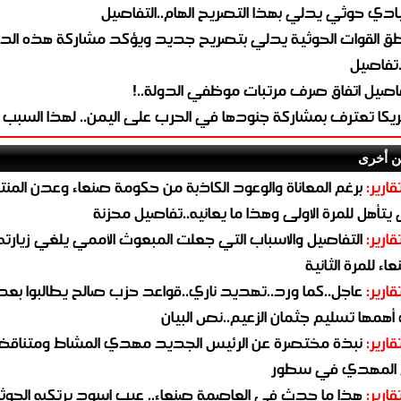
ادي حوثي يدلي بهذا التصريح الهام..التفاصيل
طق القوات الحوثية يدلي بتصريح جديد ويؤكد مشاركة هذه الد
.تفاصيل
اصيل اتفاق صرف مرتبات موظفي الدولة..!
ريكا تعترف بمشاركة جنودها في الحرب على اليمن.. لهذا السبب
ن أخرى
قارير:
برغم المعاناة والوعود الكاذبة من حكومة صنعاء وعدن المن
يتأهل للمرة الاولى وهذا ما يعانيه..تفاصيل محزنة
قارير:
التفاصيل والاسباب التي جعلت المبعوث الأممي يلغي زيارته 
اء للمرة الثانية
قارير:
عاجل..كما ورد..تهديد ناري..قواعد حزب صالح يطالبوا بعد
همها تسليم جثمان الزعيم..نص البيان
قارير:
نبذة مختصرة عن الرئيس الجديد مهدي المشاط ومتناق
 المهدي في سطور
قارير:
هذا ما حدث في العاصمة صنعاء.. عيب اسود يرتكبه الحوثي