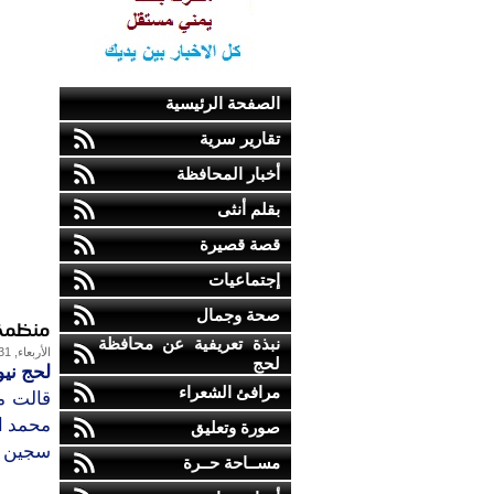
الصفحة الرئيسية
تقارير سرية
أخبار المحافظة
بقلم أنثى
قصة قصيرة
إجتماعيات
صحة وجمال
منظمة 
نبذة تعريفية عن محافظة
الأربعاء, 31-أكتوبر-2012
لحج
لحج نيو
مرافئ الشعراء
قالت م
محمد ال
صورة وتعليق
سجين رأ
مســاحة حــرة