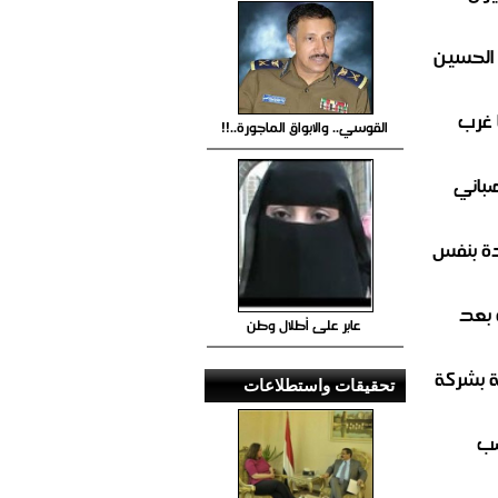
 الحسين
 غرب
القوسي.. والابواق الماجورة..!!
صباني
ة بنفس
 بعد
عابر على أطلال وطن
ة بشركة
تحقيقات واستطلاعات
صب