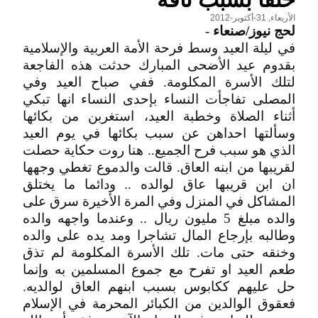
الأربعاء, 31-أكتوبر-2012
لحج نيوز/صنعاء
-
في ليلة العيد وسط فرحة الأمة العربية والإسلامية
بقدوم عيد الأضحى المبارك حدثت هذه الفاجعة
لتلك الأسرة المكلومة. ففي صباح العيد وفي
المصلى تفاجأت النساء بإحدى النساء انها تبكي
أثناء الصلاة وخطبة العيد، استغربن من بكائها
وسألتها احداهن عن سبب بكائها في يوم العيد
الذي هو سبب فرح الجميع.. هنا روت حكاية حصلت
لقريبها من ابنه العاق. قالت والدموع تغطي وجهها
ان ابن قريبها عاق لوالده .. ودائما ما يختلق
المشاكل في المنزل وفي المرة الأخيرة سرق على
والده مبلغ 5 مليون ريال .. وعندما واجهه والده
وطالبه بإرجاع المال تشاجرا ومد يده على والده
وخنقه حتى مات. تلك الأسرة المكلومة لم تذق
طعم العيد او تفرح مع جموع المسلمين به وإنما
حل عليهم ككابوس بسبب ابنهم العاق لوالديه.
فعقوق الوالدين من الكبائر المحرمة في الإسلام