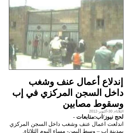
إندلاع أعمال عنف وشغب
داخل السجن المركزي في إب
وسقوط مصابين
الثلاثاء, 30-أكتوبر-2012
لحج نيوز/اب:متابعات
-
اندلعت اعمال عنف وشغب داخل السجن المركزي
بمدينة إب – وسط اليمن- مساء اليوم الثلاثاء.