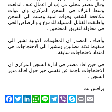
وقال مصدر محلي في إب ان اعمال عنف اندلعت
وسط النزلاء في السجن المركزي وان قوات
مكافحة الشغب وقوات امنية وصلت الى السجن
واطلقت القنابل المسيلة للدموع و والرصاص الحي
في محاولة لتفريق المحتجين .
وأضاف المصدر ان المعلومات الاولية تشير الى
سقوط ثلاثة مصابين, ومشيرا الى الاحتجاجات هي
امتداد لاحتجاجات سابقة .
في حين افاد مصدر في ادارة السجن المركزي ان
الاحتجاجات ناجمة عن تفشي خبر حول اقالة مدير
السجن .
براقش نت
acebook
Twitter
LinkedIn
WhatsApp
Line
Telegram
Viber
Skype
Print
Email