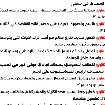
 المهدي في سطور
قارير:
هذا ما حدث في العاصمة صنعاء.. عيب اسود يرتكبه الحوثي
يه..؟!..
قارير:
بالاسم والصورة.. تعرف على مصير قائد القناصة في كتائب
؟!..
قارير:
ظهور جديد طارق صالح مع أحد أفراد القوات التي يقودها
في صورة مثيرة.. تفاصيل هامة
قارير:
ابو علي الحاكم يعتقل المهدي وينفي الروحاني ويلاحق الح
 واسعة داخل الجماعة..
قارير:
التحالف السعودي يصطاد قيادي حوثي كبير في الحديد
استهداف الرئيس الصماد..تعرف على الاسم
قارير:
هام وعاجل..انقطاع الاتصال مع رئيس وأعضاء حكومة هادي
هم جزيرة سقرى
قارير:
خطير جدا..بسبب هذه الكارثة والمشاركة فيها اقالات واسع
؟!.. تفاصيل صادمة