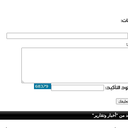
ات:
د التأكيد:
د من "أخبار وتقارير"