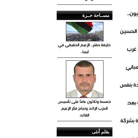
ون..
مســاحة حــرة
 الحسين
خليفة حفتر.. الزعيم الحقيقي في
 غرب
ليبيا..
صباني
ة بنفس
خمسة وثلاثون عاماً على تأسيس
 بعد
الحزب الرائد ونجاح فكر الزعيم
القائد
ة بشركة
بقلم أنثى