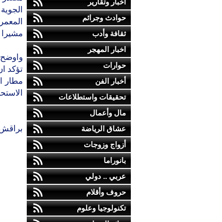
أخبار وتقارير
الجوية
حوادث وجرائم
المعمري
مشيرا ا
ثقافة وأدب
اخبار المهجر
واوضح 
حوارات
تؤكد ان
مطار ال
أخبار الفن
الاستحد
تحقيقات واستطلاعات
مال وأعمال
براقش
عشاق الرياضة
أزواج وزوجات
بانوراما
عربي .. دولي
حروف وأقلام
تكنولوجيا وعلوم