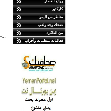
روائع العصار
كاركتير
مناظر من اليمن
ضحك وجد ولعب
من الذاكرة
إرس
فعاليات منظمات وأحزاب