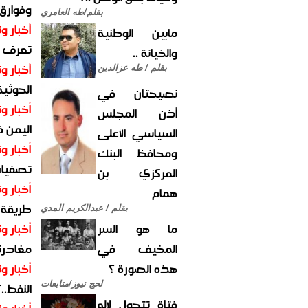
وفوارق
بقلم/طه العامري
أخبار وت
مابين الوطنية
تعرف عل
والخيانة ..
أخبار وت
بقلم / طه عزالدين
الحوثية 
نصيحتان في
أخبار وت
أذن المجلس
اليمن 
السياسي الأعلى
أخبار وت
ومحافظ البنك
تصفيات
المركزي بن
أخبار وت
همام
طريقة 
بقلم / عبدالكريم المدي
ما هو السر
أخبار وت
المخيف في
مغادرت
هذه الصورة ؟
أخبار وت
لحج نيوز/متابعات
النفط..
فتاة تتحول لإله