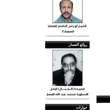
الشيخ أبو راس الحاسم للقضايا
الصعبة.!!.
روائع العصار
قصيدة (الــجــبــــال) للراحل
الأسطورة محمد عبد الاله العصار
حوارات