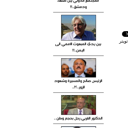
المجتمع الدولي بين صنعاء
ودمشق..!!
ويتر
بين يدي المبعوث الأممي الى
اليمن..!!
الرئيس صالح والمسيرة وشهود
الزور..؟!..
الدكتور القربي رجل بحجم وطن ..