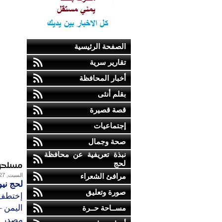
الصفحة الرئيسية
تقارير سرية
أخبار المحافظة
بقلم أنثى
قصة قصيرة
إجتماعيات
صحة وجمال
نبذة تعريفية عن محافظة
مسلحون
لحج
مرافئ الشعراء
السبت, 27-أكتوبر-2012
لحج نيو
صورة وتعليق
إختطف 
اليمن –
مســاحة حــرة
مصدر ا