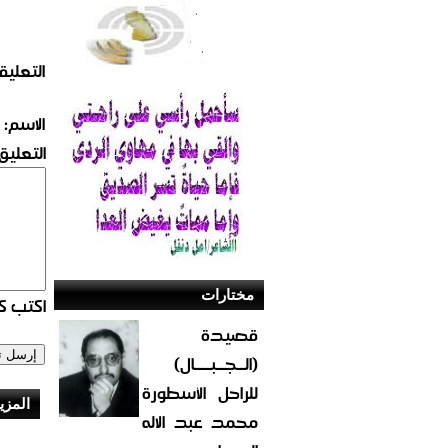
التعليق
الاسم:
التعليق:
مختارات
اكتب كو
قصيدة
(الــجــبــــال)
للراحل الأسطورة
المزي
محمد عبد الاله