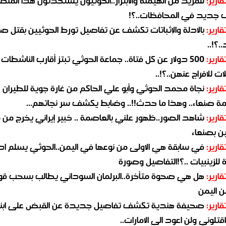
قارير:
للمزيد من الهيمنة والابتزاز..الحوثيون يستحدثون هذا المن
جديد في المحافظات..؟!
قارير:
بالادلة والإثباتات تكشف عن تفاصيل تورط الحوثيين بقتل صا
.؟!..
قارير:
500 دولار عن كل فتاة.. جماعة الحوثي تبتز أقارب الناشطات
ات للافراج عنهن..؟!..
قارير:
نجاة محمد الحوثي وأبو علي الحاكم من غارة جوية للطيران
مة صنعاء.. وهذا ما حدث!!.. وضابط يكشف سر نجاتهم...
قارير:
شاهد الصور..ظهور علني بالعاصمة .. خبير إيراني يخرج من 
ن بصنعاء
قارير:
في سابقة هي الاولى من نوعها في اليمن..الحوثي يسلم ادو
لزينبيات ..؟!التفاصيل وصورة
قارير:
هل هي صحوة متأخرة..البرلمان السوداني يطالب بسحب قو
ن اليمن
قارير:
صحيفة هندية تكشف تفاصيل جديدة عن القبض على ابنة
قتلوني ولن اعود الى الامارات..