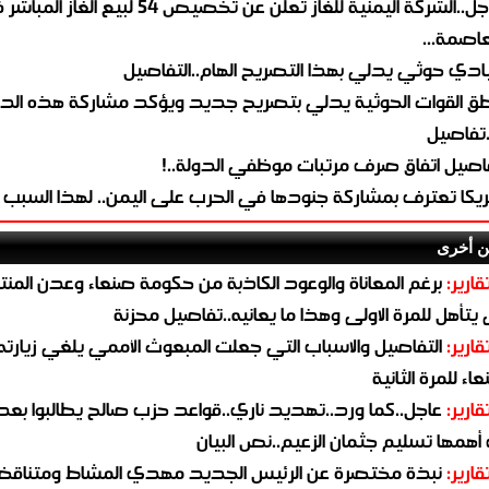
عاجل..الشركة اليمنية للغاز تعلن عن تخصيص 54 لبيع 
لعاصمة...
ادي حوثي يدلي بهذا التصريح الهام..التفاصيل
طق القوات الحوثية يدلي بتصريح جديد ويؤكد مشاركة هذه الد
.تفاصيل
اصيل اتفاق صرف مرتبات موظفي الدولة..!
ريكا تعترف بمشاركة جنودها في الحرب على اليمن.. لهذا السبب
ن أخرى
قارير:
برغم المعاناة والوعود الكاذبة من حكومة صنعاء وعدن المن
يتأهل للمرة الاولى وهذا ما يعانيه..تفاصيل محزنة
قارير:
التفاصيل والاسباب التي جعلت المبعوث الأممي يلغي زيارته 
اء للمرة الثانية
قارير:
عاجل..كما ورد..تهديد ناري..قواعد حزب صالح يطالبوا بعد
همها تسليم جثمان الزعيم..نص البيان
قارير:
نبذة مختصرة عن الرئيس الجديد مهدي المشاط ومتناق