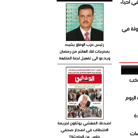
الغاز المباشر في احياء
ولة في
رئيس حزب الوفاق يشيد
بمخرجات لقاء العاشر من رمضان
ويدعو الى تفعيل لجنة المتابعة
تخب
اليوم
ة
اصدقاء المغشي يوثقون لجريمة
الاختطاف في اصدار صحفي
ضات
خاص عن الحادثة!!