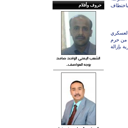
حروف وأقلام
باختطاف
العسكري
ا من حرم
ة بإزالة
الشعب اليمني الواحد صامد
بوجه العواصف..