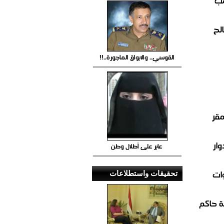
صب
لح
القوسي.. والابواق الماجورة..!!
مقر
ار
عابر على أطلال وطن
ات
تحقيقات واستطلاعات
 حاكم