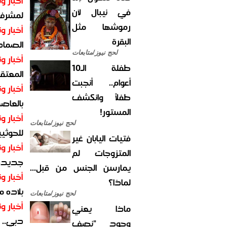
أخبار وت
في نيبال لأن
لمشرف 
رموشها مثل
أخبار وت
البقرة
الصماد.
لحج نيوز/متابعات
أخبار وت
طفلة الـ10
المعتقل
أعوام.. أنجبت
أخبار وت
طفلاً وانكشف
بالعاص
المستور!
أخبار وت
لحج نيوز/متابعات
للحوثيي
فتيات اليابان غير
أخبار وت
المتزوجات لم
جديدة ل
يمارسن الجنس من قبل...
أخبار وت
لماذا؟
بلاده م
لحج نيوز/متابعات
أخبار وت
ماذا يعني
دبي.. ا
وجود "نصف