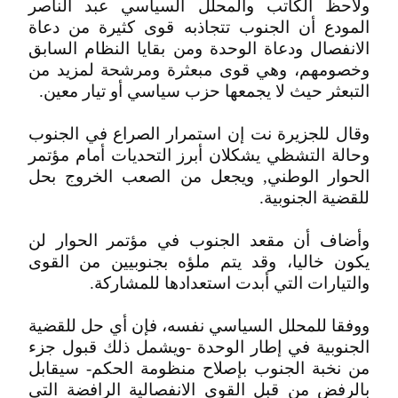
ولاحظ الكاتب والمحلل السياسي عبد الناصر
المودع أن الجنوب تتجاذبه قوى كثيرة من دعاة
الانفصال ودعاة الوحدة ومن بقايا النظام السابق
وخصومهم، وهي قوى مبعثرة ومرشحة لمزيد من
التبعثر حيث لا يجمعها حزب سياسي أو تيار معين.
وقال للجزيرة نت إن استمرار الصراع في الجنوب
وحالة التشظي يشكلان أبرز التحديات أمام مؤتمر
الحوار الوطني, ويجعل من الصعب الخروج بحل
للقضية الجنوبية.
وأضاف أن مقعد الجنوب في مؤتمر الحوار لن
يكون خاليا، وقد يتم ملؤه بجنوبيين من القوى
والتيارات التي أبدت استعدادها للمشاركة.
ووفقا للمحلل السياسي نفسه، فإن أي حل للقضية
الجنوبية في إطار الوحدة -ويشمل ذلك قبول جزء
من نخبة الجنوب بإصلاح منظومة الحكم- سيقابل
بالرفض من قبل القوى الانفصالية الرافضة التي