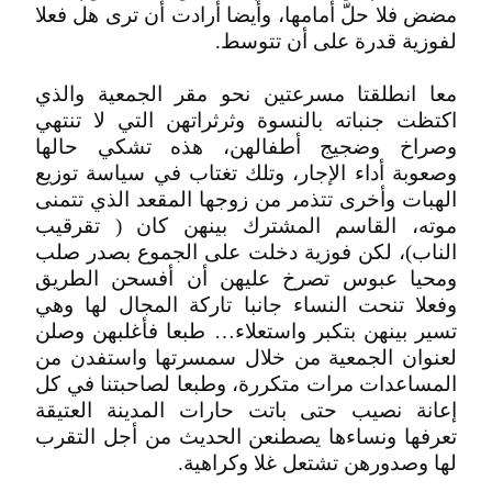
مضض فلا حلّ أمامها، وأيضا أرادت أن ترى هل فعلا
لفوزية قدرة على أن تتوسط.
معا انطلقتا مسرعتين نحو مقر الجمعية والذي
اكتظت جنباته بالنسوة وثرثراتهن التي لا تنتهي
وصراخ وضجيج أطفالهن، هذه تشكي حالها
وصعوبة أداء الإجار، وتلك تغتاب في سياسة توزيع
الهبات وأخرى تتذمر من زوجها المقعد الذي تتمنى
موته، القاسم المشترك بينهن كان ( تقرقيب
الناب)، لكن فوزية دخلت على الجموع بصدر صلب
ومحيا عبوس تصرخ عليهن أن أفسحن الطريق
وفعلا تنحت النساء جانبا تاركة المجال لها وهي
تسير بينهن بتكبر واستعلاء… طبعا فأغلبهن وصلن
لعنوان الجمعية من خلال سمسرتها واستفدن من
المساعدات مرات متكررة، وطبعا لصاحبتنا في كل
إعانة نصيب حتى باتت حارات المدينة العتيقة
تعرفها ونساءها يصطنعن الحديث من أجل التقرب
لها وصدورهن تشتعل غلا وكراهية.