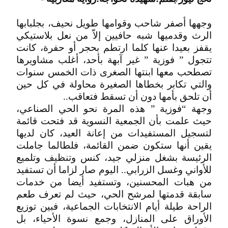
وجهها أصفر شاحب وقوامها طويل نحيف، بجلبابها
الرث وقدميها شبه حافيين إلاّ من نعل بلاستيكي
يقفز بعيدا عنها كلما ارتطم بحجر أو حفرة، كانت
تتجول ” فوزية ” غير آبهة بأحد، أغلب مشاويرها
تصطحب معها ابنتها الصغرى ذات الخمس سنوات
والتي تكابر بخطاها الصغيرة محاولة في كل حين
أن تلحق بأمها دون أن تسقط فتعاقب..
وجهة “فوزية ” هذه المرة نحو الحي الصناعي،
حيث علمت بأن الجمعية النسوية قد فتحت قائمة
لتسجيل المستفيدات من إعانة العيد، كان لديها
يقين أنها ستكون ضمن القائمة، فلطالما جاملت
الرئيسة بشغل منزلي جيد، كنس وتنظيف وتلميع
للأواني وغسل الزرابي.. اليوم صار لزاما أن تستفيد
من هبات المحسنين، وتستفيد أيضا من خدمات
سابقة قدمتها لمرشح الحي، حيث لم تعرف طعم
الراحة طيلة أيام الانتخابات الجماعية، فبين توزيع
الأوراق على المنازل، وجمع نسوة الأحياء، بل