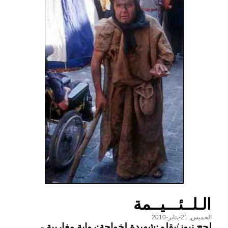
الـلــئـــيــمة
الخميس, 21-يناير-2010
لحج نيوز/بقلم:شهيدة لخواجة:رواية مغاربية
-