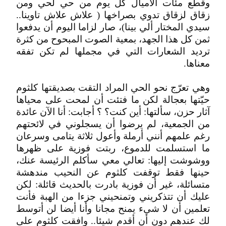
وقطع مئات الأميال كل يوم من حي لحي ومن
زقاق لزقاق تدوي بصراخها ( علاش علاش تاوينا..
سيدي المختار ألي بينا)، صار لزاما اليوم أن يدفعوا
ثمن كل هذا الجهد، بمعية الصوت المبحوح من كثرة
ترديد الشعارات التي في مجملها لم تكن تفقه
معناها.
وهي تعرّج نحو الحي المراد التقت بصديقتها كلثوم
حيّتها بعجالة لكن ما فتئت أن لمحت على محياها
آثار حزن، سألتها: أين كنت؟ ؟ أجابت: أنا الآن عائدة
من الجمعية، لم يرضوا أن يسجلوني في لائحتهم
رغم علمهم أنني أرملة وأعول ثلاثة يتامى وسرعان
ما استسلمت للدموع، ربتت فوزية على ظهرها
ووشوشت إليها: تعالي معي سأكلم الرئيسة عنك،
حينها فقط توقفت كلثوم عن النحيب مندهشة
متسائلة، غير أن فوزية بادرت بالحديث قائلة: لكن
عليك أن تتذكريني وتمنحيني جزءا من الهبة فأنت
تعلمين أن لا شيء يمنح مجانا وأنا أيضا لن أتوسط
لك عندهم دون أن أقدم شيئا.. وافقت كلثوم على