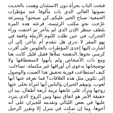
فتحت الباب بجرأة دون الاستئذان وهمت بالحديث
بصوتها العالي الذي بات مألوفا عند مؤطرات
الجمعية: صباح الخير عليكم..كي صبحتو؟ وبسرعة
عرّجت نحو مكتب الرئيسة، قرعته هذه المرة
بلطف تنتظر الإذن الذي لم يتأخر ثم اختفت وراء
الجدران، في حين ظلت كلثوم الأرملة واقفة في
بهو المقر لا تدري هل تتقدم أم تتأخر، إلى أن
أشارت إليها إحدى المؤطرات بالجلوس على أقرب
كرسي نحوها..الدهشة تملأها فقبل قليل كانت هنا
ومع ذات الأشخاص ولم يأبهوا لاستعطافها ولا
توضيحاتها بدعوى أن أوراقها غير مكتملة، تساءلت:
كيف استطاعت فوزية تحقيق هذا الصيت والوصول
إلى تكوين مثل هذه العلاقات؟ فما تعرفه عنها أنها
لعوب، وتوهم الجيران والناس أنها امرأة تخلى عنها
زوجها وترك على عاتقها تربية أربعة أطفال، بيد أن
حقيقة الأمر هو اتفاق بينها وبين الزوج الذي يتردد
عليها في بعض الليالي وتقدمه للجيران على أنه
أخوها، وما إن تمكث في منزل إلا وتقرر الرحيل