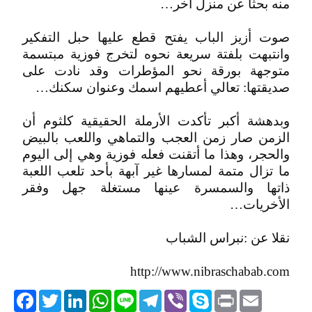
منه بحثا عن منزل آخر…
صوت أزيز الباب يفتح قطع عليها حبل التفكير
وانتبهت بلفتة سريعة نحوه لتخرج فوزية مبتسمة
متوجهة بورقة نحو المؤطرات وقد نادت على
صديقتها: تعالي أعطيهم اسمك وعنوان سكنك…
وبدهشة أكبر تأكدت الأرملة الحقيقية كلثوم أن
الزمن صار زمن العجب والتماهي واللعب بالبيض
والحجر، وهذا ما أتقنت فعله فوزية وهي إلى اليوم
ما تزال متمة لمسارها غير آبهة بأحد تلعب اللعبة
ذاتها والسمسرة عينها مستغلة جهل وفقر
الأخريات…
نقلا عن :نبراس الشباب
http://www.nibraschabab.com
acebook
Twitter
LinkedIn
WhatsApp
Line
Telegram
Viber
Skype
Print
Email