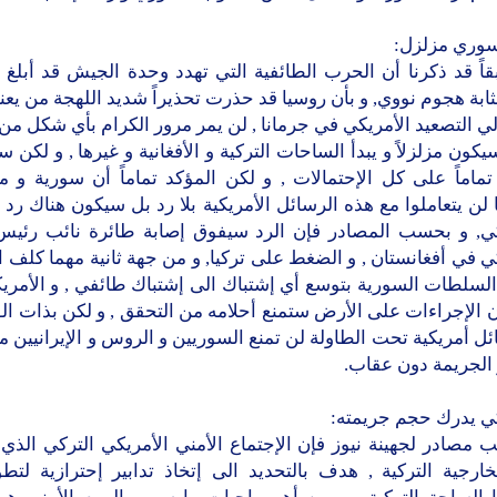
لسوري مزلزل:
قاً قد ذكرنا أن الحرب الطائفية التي تهدد وحدة الجيش قد أبلغ 
مثابة هجوم نووي, و بأن روسيا قد حذرت تحذيراً شديد اللهجة من يعني
تالي التصعيد الأمريكي في جرمانا , لن يمر مرور الكرام بأي شكل من
سيكون مزلزلاً و يبدأ الساحات التركية و الأفغانية و غيرها , و لكن 
تماماً على كل الإحتمالات , و لكن المؤكد تماماً أن سورية و م
 لن يتعاملوا مع هذه الرسائل الأمريكية بلا رد بل سيكون هناك رد 
كي, و بحسب المصادر فإن الرد سيفوق إصابة طائرة نائب رئيس 
ي في أفغانستان , و الضغط على تركيا, و من جهة ثانية مهما كلف ا
لسلطات السورية بتوسع أي إشتباك الى إشتباك طائفي , و الأمري
أن الإجراءات على الأرض ستمنع أحلامه من التحقق , و لكن بذات ا
ل أمريكية تحت الطاولة لن تمنع السوريين و الروس و الإيرانيين من
 الجريمة دون عقاب.
كي يدرك حجم جريمته:
 مصادر لجهينة نيوز فإن الإجتماع الأمني الأمريكي التركي الذي
خارجية التركية , هدف بالتحديد الى إتخاذ تدابير إحترازية لتط