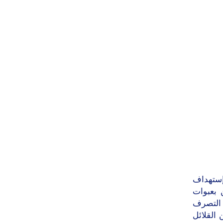
إستهداف
 بعبوات
ى التصرف
القلائل