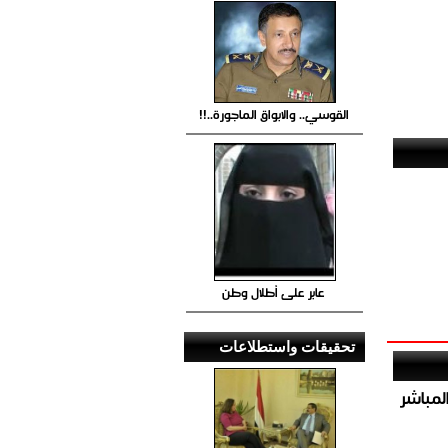
القوسي.. والابواق الماجورة..!!
عابر على أطلال وطن
تحقيقات واستطلاعات
صيص 54 لبيع الغاز المباشر