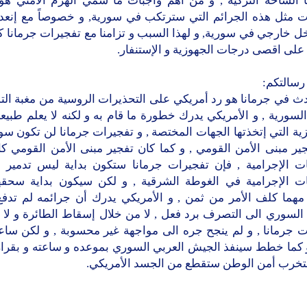
 الساحة التركية , و من أهم واجبات ما سمي الهرم الأمني هو
ات مثل هذه الجرائم التي سترتكب في سورية, و خصوصاً مع إنعدا
ل خارجي في سورية, و لهذا السبب و تزامنا مع تفجيرات جرمانا ك
على اقصى درجات الجهوزية و الإستنفار.
سالتكم:
دث في جرمانا هو رد أمريكي على التحذيرات الروسية من مغبة الت
السورية , و الأمريكي يدرك خطورة ما قام به و لكنه لا يعلم طبيعه 
زية التي إتخذتها الجهات المختصة , و تفجيرات جرمانا لن تكون 
ير مبنى الأمن القومي , و كما كان تفجير مبنى الأمن القومي كا
ات الإجرامية , فإن تفجيرات جرمانا ستكون بداية ليس تدمير أ
ات الإجرامية في الغوطة الشرقية , و لكن سيكون بداية سحق
هما كلف الأمر من ثمن , و الأمريكي يدرك أن جرائمه لم تدف
 السوري الى التصرف برد فعل , لا من خلال إسقاط الطائرة و لا 
ت جرمانا , و لم ينجح جره الى مواجهة غير محسوبة , و لكن ساع
 كما خطط سينفذ الجيش العربي السوري بموعده و ساعته و بقراره,
تخرب أمن الوطن ستقطع من الجسد الأمريكي.