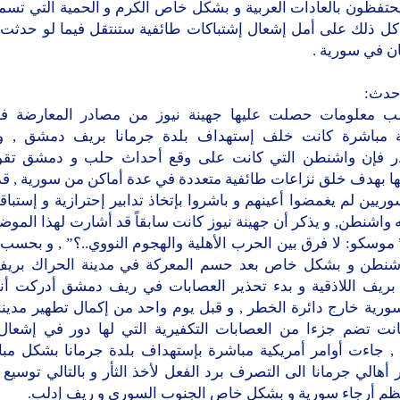
يحتفظون بالعادات العربية و بشكل خاص الكرم و الحمية التي تسم
 كل ذلك على أمل إشعال إشتباكات طائفية ستنتقل فيما لو حدثت ا
ن في سورية .
 حدث:
 معلومات حصلت عليها جهينة نيوز من مصادر المعارضة فإ
ة مباشرة كانت خلف إستهداف بلدة جرمانا بريف دمشق , 
ر فإن واشنطن التي كانت على وقع أحداث حلب و دمشق تقوم
ها بهدف خلق نزاعات طائفية متعددة في عدة أماكن من سورية , قد
وريين لم يغمضوا أعينهم و باشروا بإتخاذ تدابير إحترازية و إستباقي
 واشنطن, و يذكر أن جهينة نيوز كانت سابقاً قد أشارت لهذا الم
موسكو: لا فرق بين الحرب الأهلية والهجوم النووي..؟” , و بحسب
شنطن و بشكل خاص بعد حسم المعركة في مدينة الحراك بريف
 بريف اللاذقية و بدء تحذير العصابات في ريف دمشق أدركت أنها
ورية خارج دائرة الخطر , و قبل يوم واحد من إكمال تطهير مدينة
انت تضم جزءا من العصابات التكفيرية التي لها دور في إشعال
 , جاءت أوامر أمريكية مباشرة بإستهداف بلدة جرمانا بشكل مب
أهالي جرمانا الى التصرف برد الفعل لأخذ الثأر و بالتالي توسيع 
ظم أرجاء سورية و بشكل خاص الجنوب السوري و ريف إدلب.