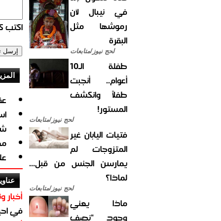
في نيبال لأن
رموشها مثل
اكتب كو
البقرة
لحج نيوز/متابعات
طفلة الـ10
المزي
أعوام.. أنجبت
طفلاً وانكشف
عق
المستور!
اسرا
لحج نيوز/متابعات
شا
فتيات اليابان غير
مع
المتزوجات لم
عل
يمارسن الجنس من قبل...
لماذا؟
عناوي
لحج نيوز/متابعات
أخبار وت
ماذا يعني
في احيا
وجود "نصف