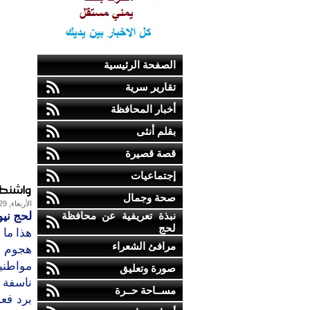
الصفحة الرئيسية
تقارير سرية
أخبار المحافظة
بقلم أنثى
قصة قصيرة
إجتماعيات
واشنطن
صحة وجمال
الأربعاء, 29-أغسطس-2012
نبذة تعريفية عن محافظة
لحج نيو
لحج
هذا ما
مرافئ الشعراء
هجوم م
مواطني
صورة وتعليق
ناسفة ,
مســاحة حــرة
برد فع