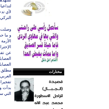
تشهدها
لتداعي
لأي تدخ
التركي 
وصلت ر
و ما ح
الأزمة 
الإحترا
عن تفج
العصاب
العصاب
مطلق م
مختارات
العربي
قصيدة
تفجيرا
(الــجــبــــال)
بدأت و
التي س
للراحل الأسطورة
محمد عبد الاله