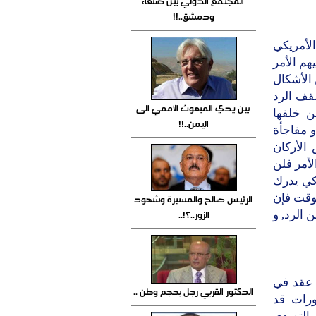
المجتمع الدولي بين صنعاء
ودمشق..!!
الأمريكي
هم الأمر
 الأشكال
سقف الرد
بين يدي المبعوث الأممي الى
ن خلفها
اليمن..!!
و مفاجأة
الأركان
لأمر فلن
كي يدرك
الرئيس صالح والمسيرة وشهود
لوقت فإن
الزور..؟!..
 الرد, و
 عقد في
الدكتور القربي رجل بحجم وطن ..
ورات قد