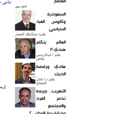
العصار
خاص جه
لحج نيوز
السعودية
وكابوس الغباء
السياسي
بقلم/ عبدالملك العصار
العالم يتكلم
هندي !!
بقلم / عبدالرحمن
بجاش
هادي ورقصة
الديك
بقلم د./ عادل
الشجاع
إرس
التهريب.. جريمة
تدمر الفرد
والمجتمع
وخيانة بحق الوطن ..؟