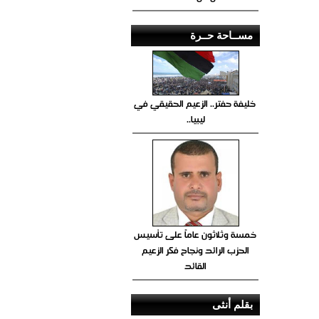
مســاحة حــرة
خليفة حفتر.. الزعيم الحقيقي في
ليبيا..
خمسة وثلاثون عاماً على تأسيس
الحزب الرائد ونجاح فكر الزعيم
القائد
بقلم أنثى