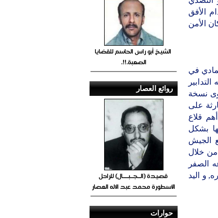
 التصدي
م الأفق
ان الأمن
الشيخ أبو راس الحاسم للقضايا
الصعبة.!!.
مادي في
التدابير
روائع العصار
سوى نسخة
رثة على
هم قلاع
ها بشكل
ع الجيش
من خلال
ه الصفر
قصيدة (الــجــبــــال) للراحل
 و اليد
الأسطورة محمد عبد الاله العصار
حوارات