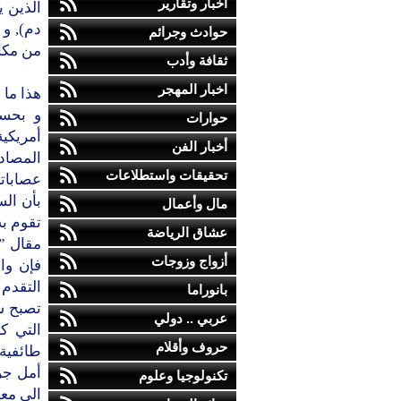
أخبار وتقارير
الذين 
دم), و
حوادث وجرائم
من مكا
ثقافة وأدب
اخبار المهجر
هذا ما
و بحسب
حوارات
أمريكي
أخبار الفن
المصاد
تحقيقات واستطلاعات
عصابات
بأن الس
مال وأعمال
تقوم به
عشاق الرياضة
مقال ” 
أزواج وزوجات
فإن وا
التقدم
بانوراما
تصبح س
عربي .. دولي
التي ك
حروف وأقلام
طائفية
أمل جر 
تكنولوجيا وعلوم
الى مع