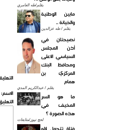
بقلم/طه العامري
مابين الوطنية
والخيانة ..
بقلم / طه عزالدين
نصيحتان في
أذن المجلس
السياسي الأعلى
ومحافظ البنك
المركزي بن
التعليق
همام
بقلم / عبدالكريم المدي
الاسم:
ما هو السر
التعليق:
المخيف في
هذه الصورة ؟
لحج نيوز/متابعات
فتاة تتحول لإله