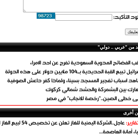
د التأكيد:
د من "عربي .. دولي"
ب الفضائح المدوية السعودية تفرج عن احد الامراء
ئيل تبيع القبة الحديدية بــ104 ملايين دولار على هذه الدولة
هد اسباب تفجير المسجد بسيناء ولماذا كفر داعش الصوفية
ارك بين البشمركة والحشد شمالي كركوك
ى خطى الصين.."رخصة للإنجاب" في مصر
ن أخرى
قارير:
عاجل..الشركة اليمنية للغاز تعلن عن تخ
ء أمانة العاصمة...