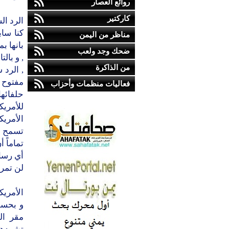
روائع العصار
كاركتير
الرد ا
كنا ساب
مناظر من اليمن
بانها ب
ضحك وجد ولعب
, و بال
من الذاكرة
, الرد 
مفتوح 
فعاليات منظمات وأحزاب
حلفائها
للأمري
الأمريك
تسمح ا
تماماً 
أي رسائ
لن تمر
الأمري
و بحسب
مقر ال