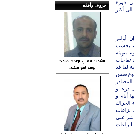
ى (فورة
حروف وأقلام
لى أكثر
ن أوامر
و بحسب
 بتهيئة
 تفاجأت
الشعب اليمني الواحد صامد
بوجه العواصف..
ة لما قد
وضوع ضمن
 المصادر
 درعا و
 أيام و
 الحراك
 نزاعات
اشر على
النزاعات