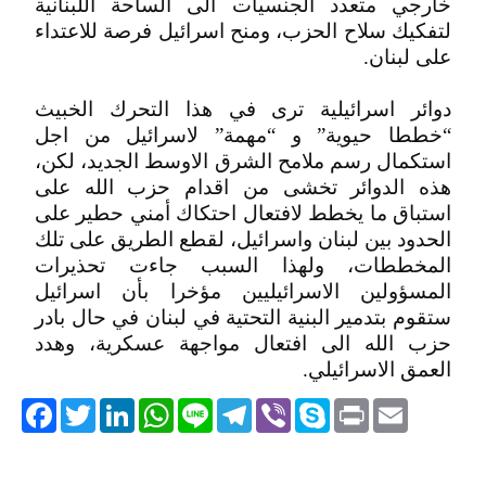
خارجي متعدد الجنسيات الى الساحة اللبنانية
لتفكيك سلاح الحزب، ومنح اسرائيل فرصة للاعتداء
على لبنان.
دوائر اسرائيلية ترى في هذا التحرك الخبيث
“خططا حيوية” و “مهمة” لاسرائيل من اجل
استكمال رسم ملامح الشرق الاوسط الجديد، لكن،
هذه الدوائر تخشى من اقدام حزب الله على
استباق ما يخطط لافتعال احتكاك أمني حطير على
الحدود بين لبنان واسرائيل، لقطع الطريق على تلك
المخططات، ولهذا السبب جاءت تحذيرات
المسؤولين الاسرائيليين مؤخرا بأن اسرائيل
ستقوم بتدمير البنية التحتية في لبنان في حال بادر
حزب الله الى افتعال مواجهة عسكرية، وهدد
العمق الاسرائيلي.
acebook
Twitter
LinkedIn
WhatsApp
Line
Telegram
Viber
Skype
Print
Email