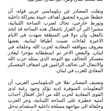
ونقلت المصادر عن دبلوماسي عربي قوله، أن
خططا شريرة لتحقيق أهداف خبيثة بشراكة داخلية
وتورط خارجي، تحاك لضرب الساحة اللبنانية،
مشيرا الى أن القرار باشعال هذه الساحة قد اتخذ
بالفعل، وأن دولا في المنطقة شهدت في الايام
الاخيرة لقاءات ضمت أطيافا لبنانية، بعضها
معروف بمواقفه المعادية لحزب الله وحلفائه في
لبنان، والبعض الاخر تم استقطابه مؤخرا ليغادر
معسكر التحالف مع التوجه الذي يمثله حزب الله
والانتفال الى تحالف الراغبين في اضعاف المعسكر
المعادي للغرب في لبنان.
وتضيف المصادر نقلا عن الدبلوماسي العربي، أن
المعلومات المتوفرة لديه تؤكد وجود رغبة لدى
القوى المعادية لحزب الله من أجل افتعال أحداث
أمنية خطيرة على الساحة اللبنانية، وجر الحزب
وحلفائه الى مواجهة مسلحة داخلية لاستقدام تدخل