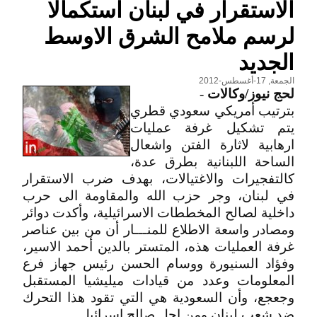
الاستقرار في لبنان استكمالا
لرسم ملامح الشرق الاوسط
الجديد
الجمعة, 17-أغسطس-2012
لحج نيوز/وكالات
-
بترتيب أمريكي سعودي قطري
يتم تشكيل غرفة عمليات
ارهابية لاثارة الفتن واشعال
الساحة اللبنانية بطرق عدة،
كالتفجيرات والاغتيالات، بهدف ضرب الاستقرار
في لبنان، وجر حزب الله والمقاومة الى حرب
داخلية لصالح المخططات الاسرائيلية، وأكدت دوائر
ومصادر واسعة الاطلاع للمنـــار أن من بين عناصر
غرفة العمليات هذه، المتستر بالدين أحمد الاسير،
وفؤاد السنيورة ووسام الحسن رئيس جهاز فرع
المعلومات وعدد من قيادات ميليشيا المستقبل
وجعجع، وأن السعودية هي التي تقود هذا التحرك
ضد شعب لبنان ومن اجل صالح اسرائيل.