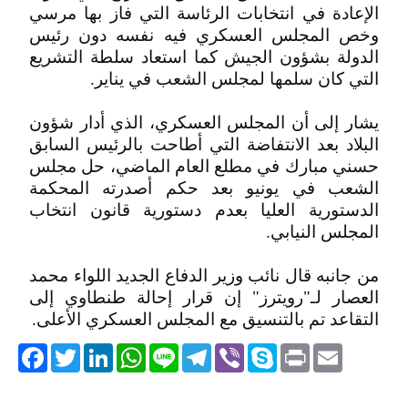
الإعادة في انتخابات الرئاسة التي فاز بها مرسي
وخص المجلس العسكري فيه نفسه دون رئيس
الدولة بشؤون الجيش كما استعاد سلطة التشريع
التي كان سلمها لمجلس الشعب في يناير.
يشار إلى أن المجلس العسكري، الذي أدار شؤون
البلاد بعد الانتفاضة التي أطاحت بالرئيس السابق
حسني مبارك في مطلع العام الماضي، حل مجلس
الشعب في يونيو بعد حكم أصدرته المحكمة
الدستورية العليا بعدم دستورية قانون انتخاب
المجلس النيابي.
من جانبه قال نائب وزير الدفاع الجديد اللواء محمد
العصار لـ"رويترز" إن قرار إحالة طنطاوي إلى
التقاعد تم بالتنسيق مع المجلس العسكري الأعلى.
acebook
Twitter
LinkedIn
WhatsApp
Line
Telegram
Viber
Skype
Print
Email