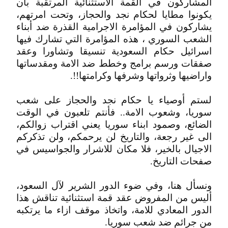
المشاركون في القمة الاستثنائية المرتقبة بأن
يكونوا مطايا لحكام نجد والحجاز، وتحت امرتهم،
يشاركون في المؤامرة الاجرامية القذرة ضد أبناء
الشعب السوري ، هذه المؤامرة التي تشارك فيها
اسرائيل حكام السعودية تنسيقا وتشاورا وعقد
صفقات ورسم برامج وخطط ضد الامة ومقدساتها
واراضيها وثرواتها وشرفها وكرامتها!!.
لستم أوصياء يا حكام نجد والحجاز على شعب
سوريا، وشعوب الامة.. فأنتم تلعبون في الوقت
الضائع، وصمود ابناء سوريا يعني اقتراب زوالكم،
الى غير رجعة، والتاريخ لن يرحمكم، ولن تذكركم
الاجيال بالخير، فلا مكان للاشرار والجواسيس في
صفحات التاريخ.
ونسأل هنا، وفي ضوء الدور الشرير لآل السعود،
أليس من المفروض عقد قمة استثنائية تناقش هذا
الدور المعادي للامة، واتخاذ موقف ازاء ما يرتكبه
من جرائم ضد شعب سوريا.