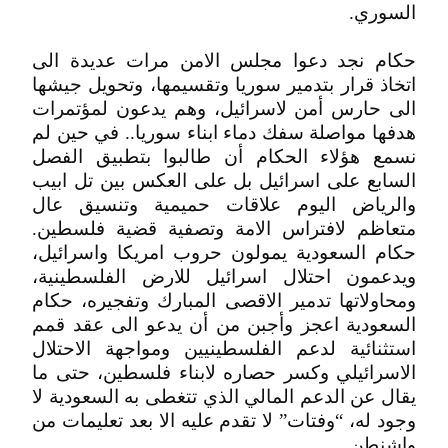
السوري.
حكام نجد دعوا مجلس الامن مرات عديدة الى
اتخاذ قرار بتدمير سوريا وتقسيمها، وتحويل جيشها
الى حارس أمن لاسرائيل، وهم يدعون لمؤتمرات
هدفها مواصلة سفك دماء ابناء سوريا.. في حين لم
نسمع هؤلاء الحكام أن طالبوا بتطبيق الفصل
السابع على اسرائيل بل على العكس بين تل ابيب
والرياض اليوم علاقات حميمية وتنسيق عال
متعاظم لافتراس الامة وتصفية قضية فلسطين.
حكام السعودية يمولون حروب امريكا واسرائيل،
ويدعمون احتلال اسرائيل للارض الفلسطينية،
ومحاولاتها تدمير الاقصى المبارك وتفجيره، حكام
السعودية اعجز وأجبن من أن يدعو الى عقد قمم
استثنائية لدعم الفلسطينيين ومواجهة الاحتلال
الاسرائيلي وكسر حصاره لابناء فلسطين، حتى ما
يقال عن الدعم المالي الذي تتغطى به السعودية لا
وجود له، “وفتات” لا تقدم عليه الا بعد تعليمات من
واشنطن.