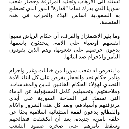
تستند الى الارهاب وتجنيد المرتزقة وحصار شعب
سوريا الذي يدرك تماما “قذارة” الدور الذي تضطلع
به السعودية اساس البلاء والخراب في هذه
المنطقة.
وما يثير الاشمئزاز والقرف، أن حكام الرياض نصبوا
أنفسهم أوصياء على الامة، يتحدثون باسمها،
يدعون حرصهم على شعوبها، وهم الذين يقودون
التآمر والاجرام ضد ابنائها.
ما يتعرض له شعب سوريا من خيانات وغدر واجرام
وتآمر حكام نجد والحجاز يفرض على كل ابناء الامة
التصدي لهؤلاء الحكام الخائنين للدين والمقدسات،
وملاحقتهم، وتحميلهم كامل المسؤولية عن الدماء
التي تسفك في الساحة السورية على أيدي
مرتزقتهم وأسيادهم، وبعد كل هذه الشرور والاثام
والفظائع يدعون لقمة استثنائية اسلامية بحثا عن
حلقة تآمرية جديدة، بعد أن انكشفت فضائحهم
وسقط تآمرهم على صخرة صمود الشعب