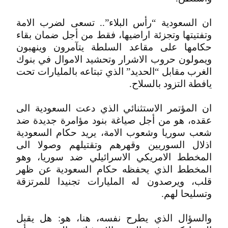
ان السعودية “رأس البلاء”.. تسعى لضرب الامة
وتفتيتها وتجزئة اراضيها، فقط من أجل ضمان بقاء
حكامها على مقاعد السلطة يتآمرون وينهبون
ويمولون حروب الاشرار وتحشيد الاموال في بنوك
الغرب مقابل “الحديد” الذي تبتاعه بالمليارات تحت
يافطة التزود بالسلاح.
ان المؤتمر الاستثنائي الذي دعت السعودية الى
عقده، هو من أجل صياغة بنود مؤامرة جديدة ضد
شعب سوريا وشعوب الامة، يريد حكام السعودية
اذلال السوريين وقهرهم وتقتيلهم وصولا الى
المخطط الامريكي الاسرائيلي ضد سوريا، وهو
المخطط الذي يحفظه حكام السعودية عن ظهر
قلب، ويرصدون له المليارات تجنيدا للمرتزقة
وتسليحا لهم.
والسؤال الذي يطرح نفسه، هنا، هو: هل يقبل