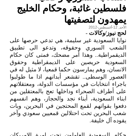
فلسطين غائبة، وحكام الخليج
يمهدون لتصفيتها
الأحد, 12-أغسطس-2012
لحج نيوز/وكالات
-
نوايا السعودية غير سليمة، هي تدعي حرصها على
الشعب السوري وحقوقه، وتدعو الى تطبيق
الديقمراطية.. وهذا أمر مضحك، فمتى كان حكام
السعودية حريصين على الديمقراطية وحقوق
الانسان، وهم يمارسون حكما قمعيا، لا مثيل له في
العصور الوسطى.. تقشعر أبدانهم اذا ما طولبوا
باجراء انتخابات في مؤسسات الدولة، ومعتقلاتهم
على أطراف الصحراء وداخلها تعج بالمعتقلين من
ابناء السعودية، أبناء نجد والحجاز، وهم انفسهم
دفعوا بقواتهم لقمع المحتجين في البحرين، وبات
شعب البحرين تحت احتلالين قمعيين سعودي وآخر
يقوده آل خليفة.
حكام السعودية العاملون تحت امرة الامريكان