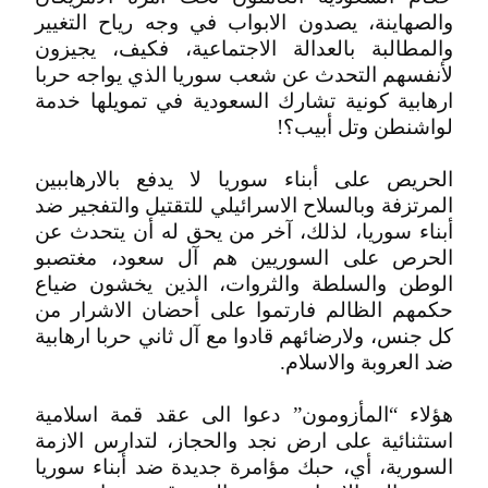
والصهاينة، يصدون الابواب في وجه رياح التغيير
والمطالبة بالعدالة الاجتماعية، فكيف، يجيزون
لأنفسهم التحدث عن شعب سوريا الذي يواجه حربا
ارهابية كونية تشارك السعودية في تمويلها خدمة
لواشنطن وتل أبيب؟!
الحريص على أبناء سوريا لا يدفع بالارهاببين
المرتزفة وبالسلاح الاسرائيلي للتقتيل والتفجير ضد
أبناء سوريا، لذلك، آخر من يحق له أن يتحدث عن
الحرص على السوريين هم آل سعود، مغتصبو
الوطن والسلطة والثروات، الذين يخشون ضياع
حكمهم الظالم فارتموا على أحضان الاشرار من
كل جنس، ولارضائهم قادوا مع آل ثاني حربا ارهابية
ضد العروبة والاسلام.
هؤلاء “المأزومون” دعوا الى عقد قمة اسلامية
استثنائية على ارض نجد والحجاز، لتدارس الازمة
السورية، أي، حبك مؤامرة جديدة ضد أبناء سوريا