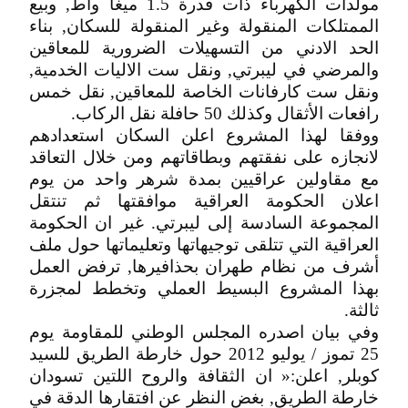
مولدات الكهرباء ذات قدرة 1.5 ميغا واط, وبيع
الممتلكات المنقولة وغير المنقولة للسكان, بناء
الحد الادني من التسهيلات الضرورية للمعاقين
والمرضي في ليبرتي, ونقل ست الاليات الخدمية,
ونقل ست كارفانات الخاصة للمعاقين, نقل خمس
رافعات الأثقال وكذلك 50 حافلة نقل الركاب.
ووفقا لهذا المشروع اعلن السكان استعدادهم
لانجازه على نفقتهم وبطاقاتهم ومن خلال التعاقد
مع مقاولين عراقيين بمدة شرهر واحد من يوم
اعلان الحكومة العراقية موافقتها ثم تنتقل
المجموعة السادسة إلى ليبرتي. غير ان الحكومة
العراقية التي تتلقى توجيهاتها وتعليماتها حول ملف
أشرف من نظام طهران بحذافيرها, ترفض العمل
بهذا المشروع البسيط العملي وتخطط لمجزرة
ثالثة.
وفي بيان اصدره المجلس الوطني للمقاومة يوم
25 تموز / يوليو 2012 حول خارطة الطريق للسيد
كوبلر, اعلن:« ان الثقافة والروح اللتين تسودان
خارطة الطريق, بغض النظر عن افتقارها الدقة في