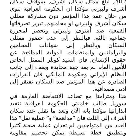
2012, ابلغ ممثل سكان أشرف, بمواقف سكان
أشرف وليبرتي مؤكدا ان الحكومة العراقية تنوي
من خلال عقد هذا المؤتمر دون مشاركة ممثلي
سكان أشرف وليبرتي او محاميهم, تبرير تصرفاتها
القمعية ضد أشرف وليبرتي وتحضر لمجزرة
جماعية ثالثة. فبالنظر إلى عدم حضور ممثلي
السكان وبالنظر إلى شهادات المحامين
والبرلمانيين والمنظمات الدولية المدافعة عن
حقوق الإنسان, فان السيد كوبلر الممثل الخاص
للأمين العام لم يعد جهة محايدة ويقف إلى جانب
النظام الإيراني وحكومة المالكي فان القرارات
الصادرة عن هذا المؤتمر ضد السكان تفتقر إلى
ادنى مصداقية.
هذا ومتزامنا مع تصاعد الانتفاضة العارمة في
سوريا, طالب خامنئي الحكومة العراقية تنفيذ
انذاراتها مؤكدا بانه الآن وبعد ما تقلل عدد سكان
أشرف إلى الثلث فان ”مداهمة” و” عملية نقل” هذا
العدد من المتواجدين لم تعدان عملية صعبة كثيرا
وبتطبيق خطة بسيطة يمكن تحطيم مقاومة