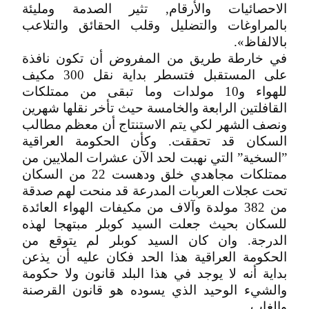
الاحصائيات والأرقام, تثير الصدمة ومليئة
بالمراوغات والتضليل وقلب الحقائق والتلاعب
بالالفاظ».
في خارطة طريق من المفروض أن تكون نافذة
على المستقبل فتسطر بداية نقل 300 مكيف
للهواء و10 مولدات وما تبقى من ممتلكات
القافلتين الرابعة والخامسة حيث تأخر نقلها شهرين
ونصف الشهر لكي يتم الاستنتاج أن معظم مطالب
السكان قد تحققت. وكأن الحكومة العراقية
”السخية” التي نهبت لحد الآن عشرات الملايين من
ممتلكات مجاهدي خلق ودهست 22 من السكان
تحت عجلات العربات المدرعة قد منحت لهم صدقة
من 382 مولدة وآلاف من مكيفات الهواء العائدة
للسكان بحيث جعلت السيد كوبلر مبتهجا لهذه
الدرجة. وان كان السيد كوبلر لم يتوقع من
الحكومة العراقية هذا الحد فكان عليه أن يذعن
بداية أنه لا يوجد في هذا البلد قانون ولا حكومة
والشيء الوحيد الذي يسوده هو قانون القرصنة
والغاب.