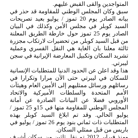
المتواجدين والقى القبض عليهم.
سبق وكان المجلس الوطني للمقاومة قد حذر في
بيانه الصادر يوم 20 تموز / يوليو بعيد تصريحات
السيد كوبلر في مجلس الأمن وكذلك في البيان
الصادر يوم 25 تموز حول خارطة الطريق المعلنة
من قبل السيد كوبلر, من تحضيرات لارتكاب مجزرة
ثالثة معلنا بان الغاية هي النقل القسري وعملية
تشريد السكان وتكبيل المعارضة الإيرانية في سجن
ليبرتي.
هذا وقد اعلن عن الحدود الدنيا للمتطلبات الإنسانية
للسكان في ليبرتي حتى الآن مرارا وتكرارا في
رسائلهم ورسائل ممثليهم إلى الأمين العام وهيئآت
الأمم المتحدة والسلطات الأميركية والاتحاد
الأوروبي فضلا عن البيانات الصادرة عن أمانة
المجلس الوطني للمقاومة منها في 15و 25 تموز /
يوليو الحالي. وقد تم ابلاغ السيد كوبلر بهذه
المتطلبات ذات ثماني بنود يوم 26 تموز / يوليو في
باريس من قبل ممثلي السكان.
ومنذ فبراير 2012 تم نقل ثلثين من سكان أشرف