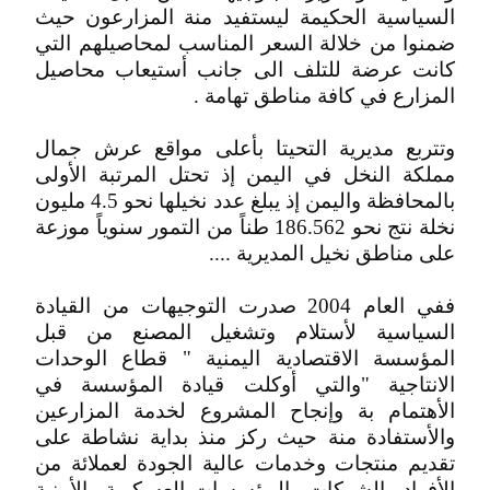
السياسية الحكيمة ليستفيد منة المزارعون حيث
ضمنوا من خلالة السعر المناسب لمحاصيلهم التي
كانت عرضة للتلف الى جانب أستيعاب محاصيل
المزارع في كافة مناطق تهامة .
وتتربع مديرية التحيتا بأعلى مواقع عرش جمال
مملكة النخل في اليمن إذ تحتل المرتبة الأولى
بالمحافظة واليمن إذ يبلغ عدد نخيلها نحو 4.5 مليون
نخلة نتج نحو 186.562 طناً من التمور سنوياً موزعة
على مناطق نخيل المديرية ....
ففي العام 2004 صدرت التوجيهات من القيادة
السياسية لأستلام وتشغيل المصنع من قبل
المؤسسة الاقتصادية اليمنية " قطاع الوحدات
الانتاجية "والتي أوكلت قيادة المؤسسة في
الأهتمام بة وإنجاح المشروع لخدمة المزارعين
والأستفادة منة حيث ركز منذ بداية نشاطة على
تقديم منتجات وخدمات عالية الجودة لعملائة من
الأفراد والشركات والمؤسسات العسكرية والأمنية