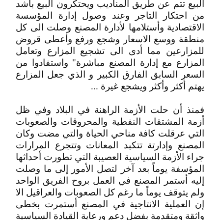
البيع تتم عن طريق المناديب ويحتكرون البيع بأشد
من احتكار التاجر وعند وصول إدارة المؤسسة
الاقتصادية وأستلامها لأدارة المصنع وصلت الى كل
منطقة ووسع الاسعار وشجع ورفع وأعطى قروض
للمزارعين مما أدى الى تشجيع المزارع وتعامل
المزارع مع إدارة المصنع مباشرة" واستفادوا من
السعر السابق الفارق الكبير و الذي جعل المزارع
يهتم أكثر وأكثر ويشجع غيرة ...
فمنذ أن حلت الأزمة الراهنة في البلاد وفي ظل
أزمة المشتقات النفطية والمحروقات والصعوبات
التي عرقلت كافة مناحي الحياة والتي مضت وكان
المصنع وإدارتة تتكبد المعانات وتتجرع المرارات
جراء الأزمة السياسية العصيبة التي تطورت أحداثها
المؤسفة يوماً بعد آخر لتصل الأمور إلى ما وصلت
إليه أستمر المصنع في العمل بروح الفريق الواحد
ولم يتوقف يوماً ما رغم كل الصعوبات والعراقيل الا
إن العملية الانتاجية في المصنع أستمرت بخطى
واثقة ومتقدمة بفضل دعم ورعاية القيادة السياسية