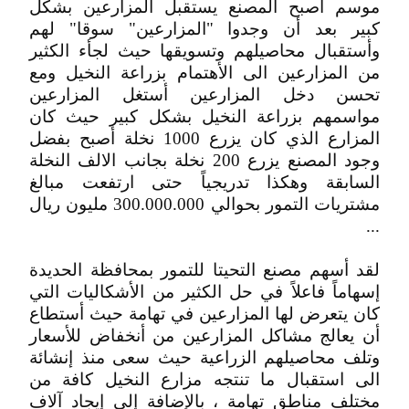
موسم أصبح المصنع يستقبل المزارعين بشكل
كبير بعد أن وجدوا "المزارعين" سوقا" لهم
وأستقبال محاصيلهم وتسويقها حيث لجأء الكثير
من المزارعين الى الأهتمام بزراعة النخيل ومع
تحسن دخل المزارعين أستغل المزارعين
مواسمهم بزراعة النخيل بشكل كبير حيث كان
المزارع الذي كان يزرع 1000 نخلة أصبح بفضل
وجود المصنع يزرع 200 نخلة بجانب الالف النخلة
السابقة وهكذا تدريجياً حتى ارتفعت مبالغ
مشتريات التمور بحوالي 300.000.000 مليون ريال
...
لقد أسهم مصنع التحيتا للتمور بمحافظة الحديدة
إسهاماً فاعلاً في حل الكثير من الأشكاليات التي
كان يتعرض لها المزارعين في تهامة حيث أستطاع
أن يعالج مشاكل المزارعين من أنخفاض للأسعار
وتلف محاصيلهم الزراعية حيث سعى منذ إنشائة
الى استقبال ما تنتجه مزارع النخيل كافة من
مختلف مناطق تهامة ، بالإضافة إلى إيجاد آلاف