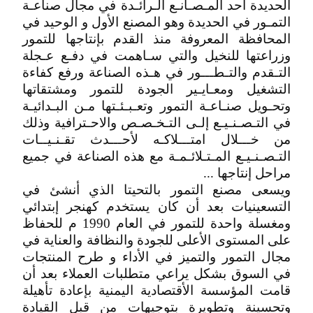
الحديدة أحد المـصـانـع الـرائـدة في مجال صناعـة
التمـور في الحديدة وهو المصنع الأول و الوحيد في
المحافظة المعروفة منذ القدم بإنتاجها للتمور
وزراعتها للنخيل والتي سـاهمت في دفـع عـجلة
التـقدم والتـطـــور في هـذه الصناعة ورفع كفاءة
التشغيل ومعـايـير الجودة للتمور ومشتقاتها
وتحـويل صنـاعـة التمور وتعـبـئـتها مـن البـدائيـة
في التـصـنـيـع إلـى التـخـصـص والاحـترافية وذلك
من خـــلال امتـــلاكـه لأحـــدث تقـنـيــات
التـصـنـيـع المـتـلائـمـة مع هذه الصناعة في جميع
مراحل إنتاجها ...
ويسعى مصنع التمور بالتحيتا الذي أنشئ في
التسعينيات بعد أن كان يستخدم كهنجر إبتدائي
ومغسلة واحدة للتمور في العام 1990 م للحفاظ
على المستوى الأعلى للجودة والنظافة والعناية في
مجال التمور والتميز في الأداء و طرح المنتجات
في السوق بشكل يراعي متطلبات العملاء بعد أن
قامت المؤسسة الأقتصادية اليمنية بإعادة تأهيلة
وتحسينة وتطويرة بتوجيهات من قبل القيادة