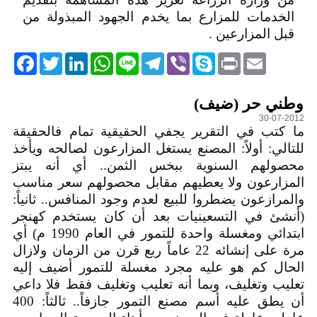
الخدمات للمزارع بما يخدم الجهود المبذولة من
قبل المزارعين .
acebook
Twitter
LinkedIn
WhatsApp
Line
Telegram
Viber
Skype
Print
Email
التعليقات
وطني حر (ضيف)
30-07-2012
ما كتب في التقرير يجفي الحقيقية تمام فالحقيقة
للتالي: أولاً: المصنع يستغل المزارعون لصالحه ويأخذ
محصولهم السنوية ببخس الثمن.. أي أنه يبتز
المزارعون ولا يعطيهم مقابل محصولهم سعر مناسب
والمرازعون يضطروا للبيع لعدم وجود المنافس.. ثانياً:
(أنشئ في التسعينيات بعد أن كان يستخدم كهنجر
ابتدائي ومغسلة واحدة للتمور في العام 1990 م) أي
مرة على إنشائه 22 عاماً ربع قرن من الزمان ولازال
الحال كم هو عليه مجرد مغسلة للتمور أضيف إليه
تعليب وتغليف، وبما أنه تعليب وتغليف فقط فلا داعي
أن يطق عليه أسم مصنع التمور جازفاً.. ثالثاً: 400