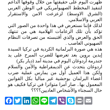
ظهرت اليوم على حقيقتها من خلال وقوفها الداعم
لتنفيذ المخطط الصهيوأمريكي في الوطن العربي
(الشرق الاوسط) لزعزعت الامن والاستقرار
العربي والاسلامي.
لذلك فإننا نستعرض في هذا واحدة من الصور التي
تؤكد بأن تلك الزعامات الهلامية هي من تنتهك
الحق والعرض والذي أقتبسته من تصرفات النظام
الصهيوني الغاصب .
هذه هي صورة البرلمانية الكردية في تركيا السيدة
إيدين بروين بعد تعرضها للضرب المبرح على يد
جندرمة أردوغان اليوم في مدينة آمد (ديار بكر)
اردوغان يتحدث عن الديمقراطية والأمن والسلام
ولكن هذا العميل أول من يمارس عملية ضرب
أعضاء البرلمان بوحشية غير مباليا بكل القوانين
المعمول بها.. صار أمرا متواترا في تركيا فكيف هو
حال السجناء والأشخاص العاديين؟؟؟؟
acebook
Twitter
LinkedIn
WhatsApp
Line
Telegram
Viber
Skype
Print
Email