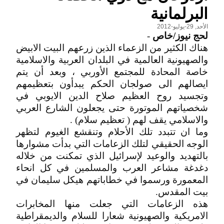
البرلمانية
الأحد, 29-يوليو-2012
لحج نيوز/خاص
-
هناك الكثير من الزعماء الذين زرعهم البيت الابيض
والصهيونية العالمية في البلدان العربية والاسلامية
خاصة المحادة للمجتمع الأوربي ، وبعد أن يتم
ايصالهم الى صولجان الحكم يبدأون بتعظيمهم
وتجسيد روح العظيم صلاح الدين الايوبي في
شخصياتهم الموتورة حتى يجعلون الشارع العربي
والاسلامي يقف لهم ( تعظيم سلام) .
وما ان تتبدد تلك الأحلام وتنقشع الغيوم لتظهر
الوجه الحقيقي لتلك الزعامات التي بدأت مشوارها
بالتهديد والوعيد لإسرائيل الذي تمكنت من خلاله
دغدغة مشاعر العرب والمسلمين في كل انحاء
المعمورة ورسموا في خطاباتهم هيكل سليمان في
بيت المقدس.
هذه الزعامات التي جعلت منها المخابرات
الامريكية والصهيونية شعارا للسلام والديمقراطية