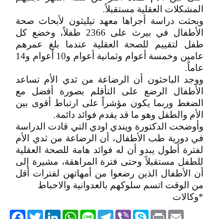
المشكلات العقلية مستقبلاً.
وبحثت دراسة أجراها معهد تيليثون لأبحاث صحة
الأطفال في بيرث على 2366 طفلاً، وخضع كل
طفل لتقييم للصحة العقلية عندما بلغ عمرهم
عامين وخمسة أعوام وثمانية أعوام و10 أعوام و14
عاماً.
ووجد الباحثون أن الرضاعة من ثدي الأم تساعد
الأطفال الرضع على التأقلم بصورة أفضل مع
الضغط وربما يكون مؤشراً على ارتباط أقوى بين
الأم والطفل وهو ما قد يقدم فوائد دائمة.
وأوضحت الدكتورة ويندي اودي التي قادت الدراسة
في دورية طب الأطفال، أن الرضاعة من ثدي الأم
لفترة أطول يبدو أن له فوائد هامة للصحة العقلية
للطفل مستقبلاً وحتى فترة المراهقة، مشيرة إلى
أن الأطفال الذين رضعوا من أمهاتهن لفترات أقل
من الوقت اتسم سلوكهم بالعدوانية والاحباط
*وكالات
acebook
Twitter
LinkedIn
WhatsApp
Line
Telegram
Viber
Skype
Print
Email