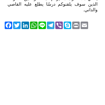
الذين سوف يلقنوكم درسُا يطلع عليه القاصي
والداني.
acebook
Twitter
LinkedIn
WhatsApp
Line
Telegram
Viber
Skype
Print
Email