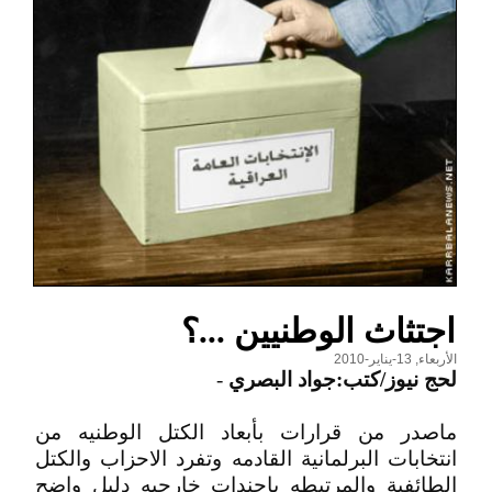
اجتثاث الوطنيين ...؟
الأربعاء, 13-يناير-2010
لحج نيوز/كتب:جواد البصري
-
ماصدر من قرارات بأبعاد الكتل الوطنيه من
انتخابات البرلمانية القادمه وتفرد الاحزاب والكتل
الطائفية والمرتبطه باجندات خارجيه دليل واضح