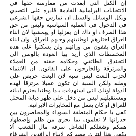
إن الكتل التي ابعدت من ممارسة حقها في
الانتخابات البرلمانية القادمة قادره على التصدي
وبكل الوسائل والسبل ان تمارس حقها الشرعي
في الدخول في العملية السياسية وليس من حق
هذا الطرف او ذاك ان يعزلها او يهمشها لان ابناء
العراق اختارهم لوطنيتهم وحبهم للعراق. وان ابناء
العراق يقفون من ورائهم ولن يسكتوا على هذه
المخططات الذي أريد بها العودة بالوطن الى
التخندق الطائفي وحكامه حفنه من العملاء
والمرتزقة والخارجون على القانون. ان الانتماء
لحزب البعث ليس سبه لان البعث حريص على
وطنه ولكن السبة ان تكون عميلا مرتزقا لهذه
الدولة اوتلك التي استهدفت بلدا وطنيا يحترم ابنائه
ومستقبلهم ليس من دخل على ظهر دبابة المحتل
للعراق او كان يعمل مع المخابرات الايرانية.
كفى يا حكام المنطقة السوداء والمحاصرون بين
جدرانها لا تعلمون بما يجري من ظلم وإضطهاد
همكم وشغلكم الشاغل سرقة مال الشعب ألا
يكفي هذا لنترك مصيركم لابناء الرافدين الشرفاء