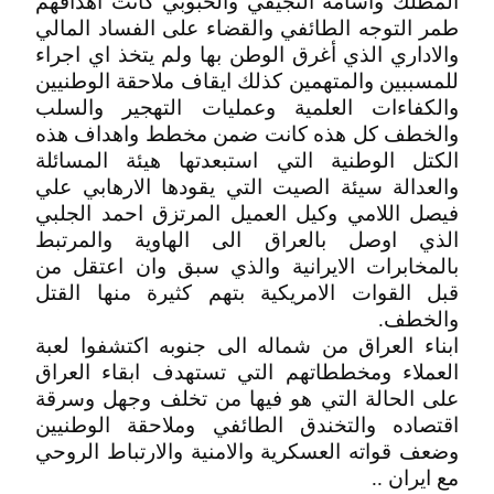
المطلك وأسامه النجيفي والحبوبي كانت اهدافهم
طمر التوجه الطائفي والقضاء على الفساد المالي
والاداري الذي أغرق الوطن بها ولم يتخذ اي اجراء
للمسببين والمتهمين كذلك ايقاف ملاحقة الوطنيين
والكفاءات العلمية وعمليات التهجير والسلب
والخطف كل هذه كانت ضمن مخطط واهداف هذه
الكتل الوطنية التي استبعدتها هيئة المسائلة
والعدالة سيئة الصيت التي يقودها الارهابي علي
فيصل اللامي وكيل العميل المرتزق احمد الجلبي
الذي اوصل بالعراق الى الهاوية والمرتبط
بالمخابرات الايرانية والذي سبق وان اعتقل من
قبل القوات الامريكية بتهم كثيرة منها القتل
والخطف.
ابناء العراق من شماله الى جنوبه اكتشفوا لعبة
العملاء ومخططاتهم التي تستهدف ابقاء العراق
على الحالة التي هو فيها من تخلف وجهل وسرقة
اقتصاده والتخندق الطائفي وملاحقة الوطنيين
وضعف قواته العسكرية والامنية والارتباط الروحي
مع ايران ..