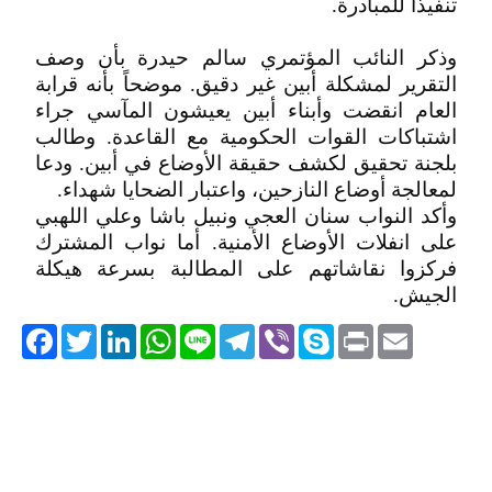
تنفيذاً للمبادرة.
وذكر النائب المؤتمري سالم حيدرة بأن وصف
التقرير لمشكلة أبين غير دقيق. موضحاً بأنه قرابة
العام انقضت وأبناء أبين يعيشون المآسي جراء
اشتباكات القوات الحكومية مع القاعدة. وطالب
بلجنة تحقيق لكشف حقيقة الأوضاع في أبين. ودعا
لمعالجة أوضاع النازحين، واعتبار الضحايا شهداء.
وأكد النواب سنان العجي ونبيل باشا وعلي اللهبي
على انفلات الأوضاع الأمنية. أما نواب المشترك
فركزوا نقاشاتهم على المطالبة بسرعة هيكلة
الجيش.
acebook
Twitter
LinkedIn
WhatsApp
Line
Telegram
Viber
Skype
Print
Email