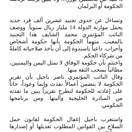
الحكومة أو البرلمان.
وتساءل عن جدوى تجنيد عشرين ألف فرد جديد
يحمل موازنة الدولة 14 مليار ريال سنوياً. ووصف
النائب المؤتمري محمد الشايف هذا التجنيد
بالمعيب. متهماً الحكومة بأنها حكومة أشخاص
وأحزاب. داعياً باسندوة إلى أن يأخذ صلاحياته كاملةً
من شركاء الحكم.
واختتم بأن حكومة الوفاق لا تمثل اليمن واليمنيين،
مطالباً بسحب الثقة منها.
وقال النائب المؤتمري ناصر باجيل بأن تقرير
الحكومة لا يتضمن أعمالاً نفذت وإنما وعوداً، حاثاً
على إعادته للحكومة لتطرح تقريراً يبين ما نفذته
من المبادرة الخليجية وآليتها. ومن برنامجها
الحكومي.
واستغرب باجيل إغفال الحكومة لقانون حمل
السلاح بين القوانين المطلوب تعديلها أو إصدارها