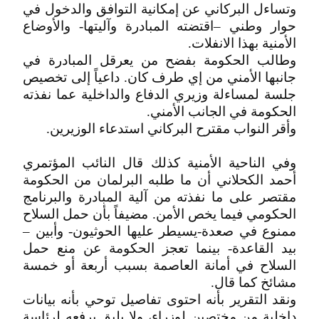
وتساءل البركاني عن إمكانية التوافق والدخول في
حوار وطني –اقتضته المبادرة وآليتها- والأوضاع
الأمنية بهذا الانفلات.
وطالب الحكومة بفضح من يعرقل المبادرة في
جانبها الأمني من إي طرف كان. داعياً إلى تخصيص
جلسة لمساءلة وزيري الدفاع والداخلية عما نفذته
الحكومة في الجانب الأمني.
وأقر النواب مقترح البركاني استدعاء الوزيرين.
وفي الناحية الأمنية كذلك قال النائب المؤتمري
أحمد الكحلاني أن ما طلبه البرلمان من الحكومة
مقتصر على ما نفذته من آلية المبادرة والبرنامج
الحكومي فيما يخص الأمن. مضيفاً بأن حمل السلاح
ممنوع في صعدة-يسيطر عليها الحوثيون- وأبين –
بيد القاعدة- بينما تعجز الحكومة عن منع حمل
السلاح في أمانة العاصمة بسبب أربعة أو خمسة
مشائخ كما قال.
ونقد التقرير بأنه احتوى تفاصيل توحي بأنه بيانات
داخلية من مختصين لوزراء، ولا يليق برفعه لرئاسة