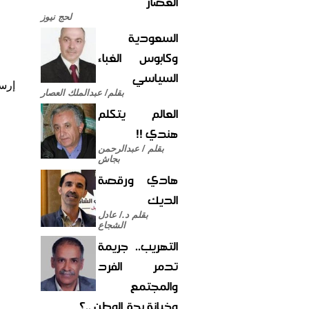
العصار
لحج نيوز
السعودية
وكابوس الغباء
السياسي
إرس
بقلم/ عبدالملك العصار
العالم يتكلم
هندي !!
بقلم / عبدالرحمن
بجاش
هادي ورقصة
الديك
بقلم د./ عادل
الشجاع
التهريب.. جريمة
تدمر الفرد
والمجتمع
وخيانة بحق الوطن ..؟