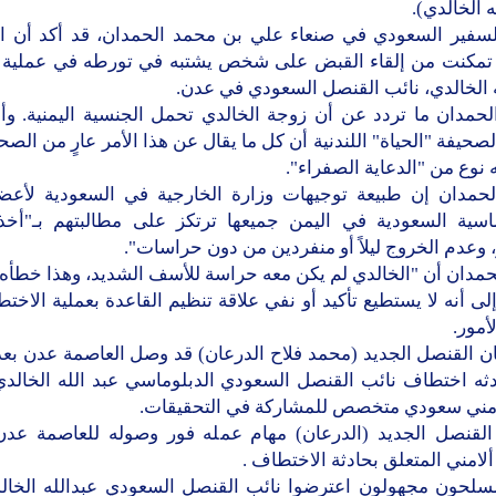
ه الخالدي).
لسفير السعودي في صنعاء علي بن محمد الحمدان، قد أكد أن 
ة تمكنت من إلقاء القبض على شخص يشتبه في تورطه في عملية
 الخالدي، نائب القنصل السعودي في عدن.
لحمدان ما تردد عن أن زوجة الخالدي تحمل الجنسية اليمنية. و
حيفة "الحياة" اللندنية أن كل ما يقال عن هذا الأمر عارٍ من الصحة
نه نوع من "الدعاية الصفراء".
لحمدان إن طبيعة توجيهات وزارة الخارجية في السعودية لأعضاء
ماسية السعودية في اليمن جميعها ترتكز على مطالبتهم بـ"أخذ
 وعدم الخروج ليلاً أو منفردين من دون حراسات".
حمدان أن "الخالدي لم يكن معه حراسة للأسف الشديد، وهذا خطأه"
لى أنه لا يستطيع تأكيد أو نفي علاقة تنظيم القاعدة بعملية الاخ
أمور.
ان القنصل الجديد (محمد فلاح الدرعان) قد وصل العاصمة عدن بع
ثه اختطاف نائب القنصل السعودي الدبلوماسي عبد الله الخالدي 
مني سعودي متخصص للمشاركة في التحقيقات.
القنصل الجديد (الدرعان) مهام عمله فور وصوله للعاصمة عدن 
لامني المتعلق بحادثة الاختطاف .
سلحون مجهولون اعترضوا نائب القنصل السعودي عبدالله الخال