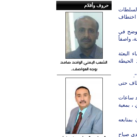
حروف وأقلام
السلطات
 اختطاف
أوضح في
، واصفاً
 البعثة
 الحيطة
الشعب اليمني الواحد صامد
بوجه العواصف..
.
تطاف حتى
د ساعات
، بمعية
بمتابعه
دي صباح