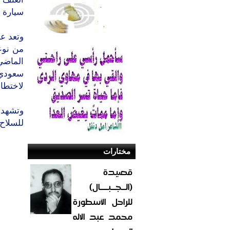
سيارة ن
وتعد ع
من نوع
الماضي
سعودي 
لاختطاف
وتشهد 
للسلاح
مختارات
قصيدة
(الــجــبــــال)
للراحل الأسطورة
محمد عبد الاله