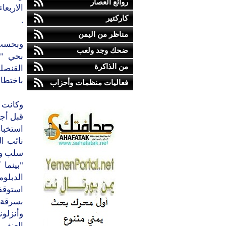
روائع العصار
الاربعا
كاركتير
.
مناظر من اليمن
وبحسب 
ضحك وجد ولعب
بحي "ر
من الذاكرة
القنصل
باختطاف
فعاليات منظمات وأحزاب
وكانت ا
استخبار
سلب واع
"بينما
الدبلو
استوقف
بسرقة ه
وأنزلون
العنف 