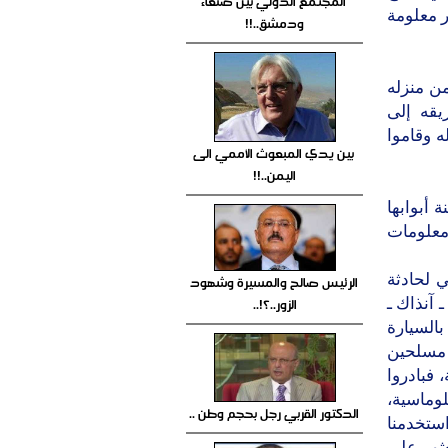
المجتمع الدولي بين صنعاء
ر معلومة
ودمشق..!!
ن منزله
يقه إلى
 وقاموا
بين يدي المبعوث الأممي الى
اليمن..!!
 أبوابها
لمنصرم بسبب معلومات
في 30 ـ يناير الماضي لحادثة
الرئيس صالح والمسيرة وشهود
الزور..؟!..
 آنذاك ـ
السيارة
 مسلحين
فبادروا
لوماسية،
الدكتور القربي رجل بحجم وطن ..
استخدمنا
ثور على