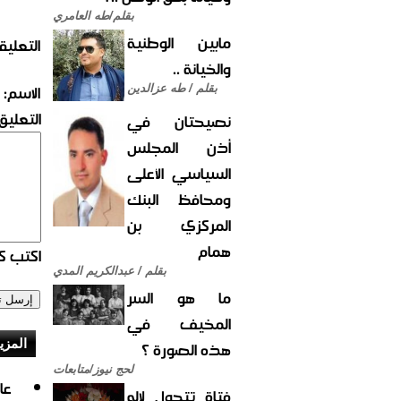
بقلم/طه العامري
مابين الوطنية
التعليق
والخيانة ..
الاسم:
بقلم / طه عزالدين
التعليق:
نصيحتان في
أذن المجلس
السياسي الأعلى
ومحافظ البنك
المركزي بن
همام
اكتب كو
بقلم / عبدالكريم المدي
ما هو السر
المخيف في
المزي
هذه الصورة ؟
لحج نيوز/متابعات
فتاة تتحول لإله