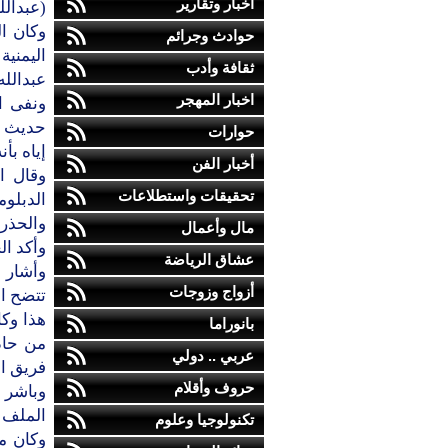
أخبار وتقارير
(عبدالل
وكان ا
حوادث وجرائم
اليمني
ثقافة وأدب
عبدالله
اخبار المهجر
ونفى ا
حديث لص
حوارات
إياه بأ
أخبار الفن
وقال ا
تحقيقات واستطلاعات
الدبلو
والحذر،
مال وأعمال
وأكد ال
عشاق الرياضة
وأشار إ
أزواج وزوجات
تتضح ال
هذا وك
بانوراما
من حاد
عربي .. دولي
فريق ا
حروف وأقلام
وباشر 
الملف أ
تكنولوجيا وعلوم
وكان م