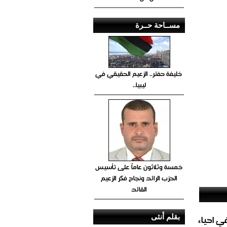
مســاحة حــرة
خليفة حفتر.. الزعيم الحقيقي في
ليبيا..
خمسة وثلاثون عاماً على تأسيس
الحزب الرائد ونجاح فكر الزعيم
القائد
بقلم أنثى
الغاز المباشر في احياء