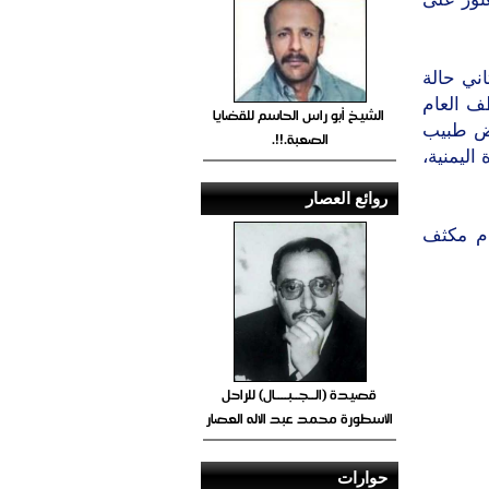
ني حالة
ف العام
الشيخ أبو راس الحاسم للقضايا
رض طبيب
الصعبة.!!.
ليمنية،
روائع العصار
ام مكثف
قصيدة (الــجــبــــال) للراحل
الأسطورة محمد عبد الاله العصار
حوارات