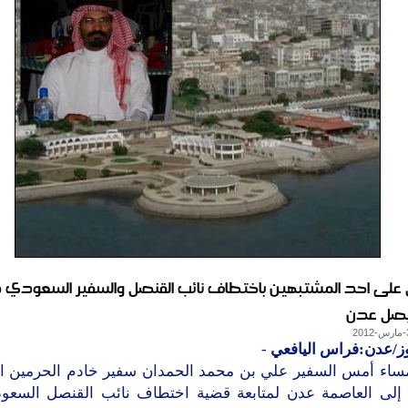
على احد المشتبهين باختطاف نائب القنصل والسفير السعودي 
يصل عدن
وز/عدن:فراس اليافعي
-
اء أمس السفير علي بن محمد الحمدان سفير خادم الحرمين ا
 إلى العاصمة عدن لمتابعة قضية اختطاف نائب القنصل السعو