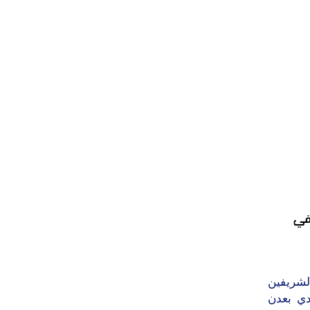
في
لشريفين
دي بعدن