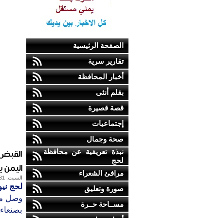
الصفحة الرئيسية
تقارير سرية
أخبار المحافظة
بقلم أنثى
قصة قصيرة
إجتماعيات
صحة وجمال
القبض 
نبذة تعريفية عن محافظة
لحج
اليمن 
مرافئ الشعراء
السبت, 31-مارس-2012
لحج ني
صورة وتعليق
وصل مس
مســاحة حــرة
بصنعاء