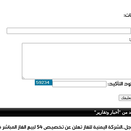
ات:
د التأكيد:
د من "أخبار وتقارير"
عاجل..الشركة اليمنية للغاز تعلن عن تخصيص 54 لبيع 