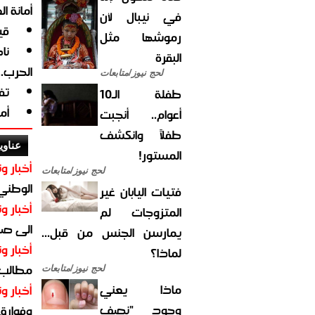
أمانة ا
في نيبال لأن
قي
رموشها مثل
نا
البقرة
الحرب.
لحج نيوز/متابعات
تف
طفلة الـ10
أم
أعوام.. أنجبت
طفلاً وانكشف
عناوي
المستور!
أخبار وت
لحج نيوز/متابعات
الوطني 
فتيات اليابان غير
أخبار وت
المتزوجات لم
الى صنع
يمارسن الجنس من قبل...
أخبار وت
لماذا؟
مطالب أ
لحج نيوز/متابعات
ماذا يعني
أخبار وت
وجود "نصف
وفوارق