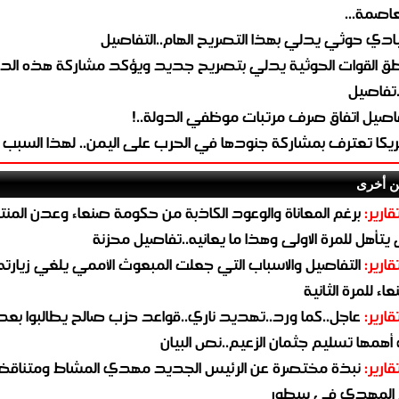
لعاصمة...
ادي حوثي يدلي بهذا التصريح الهام..التفاصيل
طق القوات الحوثية يدلي بتصريح جديد ويؤكد مشاركة هذه الد
.تفاصيل
اصيل اتفاق صرف مرتبات موظفي الدولة..!
ريكا تعترف بمشاركة جنودها في الحرب على اليمن.. لهذا السبب
ن أخرى
قارير:
برغم المعاناة والوعود الكاذبة من حكومة صنعاء وعدن المن
يتأهل للمرة الاولى وهذا ما يعانيه..تفاصيل محزنة
قارير:
التفاصيل والاسباب التي جعلت المبعوث الأممي يلغي زيارته 
اء للمرة الثانية
قارير:
عاجل..كما ورد..تهديد ناري..قواعد حزب صالح يطالبوا بعد
همها تسليم جثمان الزعيم..نص البيان
قارير:
نبذة مختصرة عن الرئيس الجديد مهدي المشاط ومتناق
 المهدي في سطور