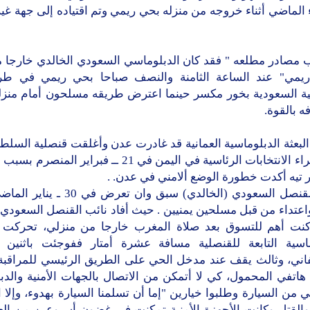
ء الماضي أثناء خروجه من منزله بحي ريمي وتم اقتياده إلى جهة غي
مصادر مطلعه " فقد كان الدبلوماسي السعودي الخالدي خارجا م
يمي" عند الساعة الثامنة والنصف صباحا بحي ريمي في طر
ية السعودية بخور مكسر حينما اعترض طريقه مسلحون أمام منزله
ه بالقوة.
لبعثة الدبلوماسية العمانية قد غادرت عدن وأغلقت قنصلية السلطنة
قبل أجراء الانتخابات الرئاسية في اليمن في 21 ــ فبراير ا
 تيه أكدت خطورة الوضع ألامني في عدن. .
نائب القنصل السعودي (الخالدي) سبق وان تعرض 
تداء من قبل مسلحين يمنيين . حيث أفاد نائب القنصل السعودي ـ
 كنت أهم للتسوق بعد صلاة المغرب خارجا من منزلي، تحركت ب
ماسية التابعة للقنصلية مسافة عشرة أمتار ففوجئت باثنين
اني، وثالث يقف عند مدخل الحي على الطريق الرئيسي للمراقبة، 
اتفي المحمول، كي لا أتمكن من الاتصال بالجهات الأمنية والدب
ي من السيارة وطلبوا خيارين "إما أن تسلمنا السيارة بهدوء، وإلا 
والقتل وكانت الأجهزة الأمنية تمكنت في غضون أسبوعين من الع