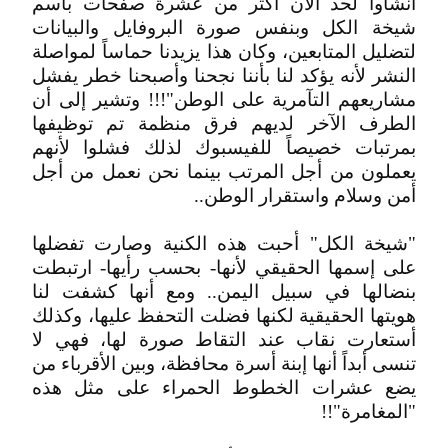
أنشأوا لحد الآن أكثر من عشرة صفحات باسم
شيخة الكل وبنفس صورة البروفايل والبيانات
لتضليل المتابعين، وكان هذا يزيدنا حماساً لمواصلة
النشر لأنه يؤكد لنا بأننا نجحنا وأصبحنا خطر يفشل
مشاريعهم التآمرية على الوطن"!!! وتشير إلى أن
الطرف الآخر لديهم فرق منظمة تم توظيفها
بمرتبات خصيصاً للفيسبوك لذلك فشلوا لأنهم
يعملون من أجل المرتب بينما نحن نعمل من أجل
أمن وسلام واستقرار الوطن..
"شيخة الكل" أحبت هذه الكنية وصارت تفضلها
على إسمها الحقيقي لأنها- بحسب رأيها- ارتبطت
بنضالها في سبيل اليمن.. ومع أنها كشفت لنا
هويتها الحقيقية لكنها فضلت التحفظ عليها، وكذلك
أستعارت نقاب عند التقاط صورة لها، فهي لا
تنسى أبداً أنها إبنة أسرة محافظة، وبين الأقرباء من
يضع عشرات الخطوط الحمراء على مثل هذه
"المغامرة"!!