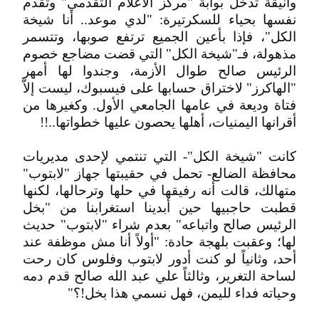
وأنيقة تدخل بوابة "مركز الاعلام التقدمي" وتقدم
نفسها بحياء للسكرتيرة: "لدي موعد.. أنا شيخة
الكل"، فإذا بأعين الجميع ترتفع صوبها، وتتسمر
مذهولة، فـ"شيخة الكل" التي قضت مضاجع خصوم
الرئيس صالح طوال الأزمة، وجندوا لها أمهر
"الهاكرز" لاختراق حسابها على فيسبوك، ليست إلاّ
فتاة وديعة في عامها الجامعي الأول. وكغيرها من
أقرانها اليمنيات، أهلها يحصون عليها خطواتها..!!
كانت "شيخة الكل"- التي تنتمي لإحدى مديريات
محافظة الضالع- تحمل في حقيبتها جهاز "لابتوب"
متهالك، قالت أنه رفيقها في حلها وترحالها، لكنها
قطبت حاجبيها حين أبدينا استغرابنا من "بخل
الرئيس صالح واتباعه" بعدم شراء "لابتوب" حديث
لها؛ وعقبت بلهجة حادة: "أولاً أنا مش موظفة عند
أحد، وثانياً لو كنت أدور لابتوب وفلوس كان رحت
لساحة التغرير، وثالثاً علي عبد الله صالح قدم دمه
وحياته فداء لليمن، فهل نسمي هذا بخل!؟"