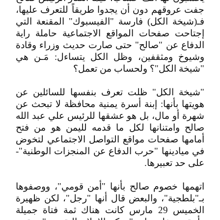
جفت عروقهم دون أن يجدوا طريقاً للتعرف عليها،
فـ(شيخة الكل) فارسة "الفيسبوك" المقنعة التي
إجتاحت صفحات المواقع الاجتماعية حاملة راية
الدفاع عن "صالح" حتى صارت حديث وزراء وقادة
وشيوخ ومثقفين، وظل الكل يتساءل: مَـن هي
"شيخة الكل"؟ ولحساب من تعمل؟
"شيخة الكل" ظلت تعرف بنفسها للسائلين عن
هويتها بأنها: إبنة أسرة يمنية محافظة لا تبحث عن
شهرة أو مال، بل هو عشقها للرئيس علي عبد الله
صالح وامتنانها لكل ما قدمه لليمن هو من فتح
أمامها صفحات مواقع التواصل الاجتماعي لتخوض
في ميادينها "حرب الدفاع عن المنجزات الوطنية"-
على حد تعبيرها.
اتهمها خصوم صالح بأنها "أمن قومي"، ووصفوها
بـ"بلطجية"، والبعض قال أنها "رجل"، لكن ظهيرة
الخميس 29 مارس كانت هناك ثمة فتاة جميلة