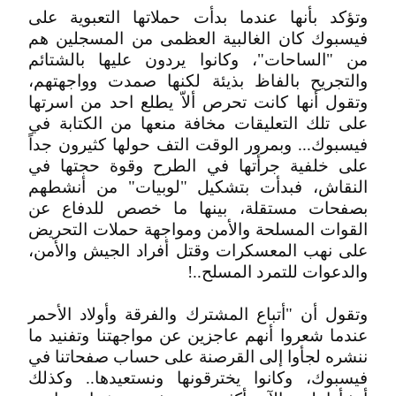
وتؤكد بأنها عندما بدأت حملاتها التعبوية على
فيسبوك كان الغالبية العظمى من المسجلين هم
من "الساحات"، وكانوا يردون عليها بالشتائم
والتجريح بالفاظ بذيئة لكنها صمدت وواجهتهم،
وتقول أنها كانت تحرص ألاّ يطلع احد من اسرتها
على تلك التعليقات مخافة منعها من الكتابة في
فيسبوك... وبمرور الوقت التف حولها كثيرون جداً
على خلفية جرأتها في الطرح وقوة حجتها في
النقاش، فبدأت بتشكيل "لوبيات" من أنشطهم
بصفحات مستقلة، بينها ما خصص للدفاع عن
القوات المسلحة والأمن ومواجهة حملات التحريض
على نهب المعسكرات وقتل أفراد الجيش والأمن،
والدعوات للتمرد المسلح..!
وتقول أن "أتباع المشترك والفرقة وأولاد الأحمر
عندما شعروا أنهم عاجزين عن مواجهتنا وتفنيد ما
ننشره لجأوا إلى القرصنة على حساب صفحاتنا في
فيسبوك، وكانوا يخترقونها ونستعيدها.. وكذلك