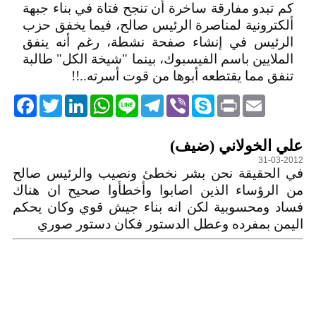
كم تبدو مفارقة ساخرة أن تنجح فتاة في بناء جبهة
ألكترونية لمناصرة الرئيس صالح، فيما يخفق حزب
الرئيس في إنشاء صفحة نشطة، رغم أنه ينفق
الملايين باسم الفيسبوك، بينما "شيخة الكل" طالبة
تنفق مما يقتطعه أبوها من قوت أسرته..!!
acebook
Twitter
LinkedIn
WhatsApp
Line
Telegram
Viber
Skype
Print
Email
التعليقات
علي الخولاني (ضيف)
31-03-2012
في الحقيقة نحن بشر نخطئ ونصيب والرئيس صالح
من الرؤساء الذين اصابوا وأخطأوا صحيح ان هناك
فساد ومحسوبية لكن انه بناء جيش قوي وكان يحكم
اليمن بمفرده وعطل الدستور فكان دستور صوري