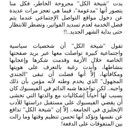
بدت "شيخة الكل" مجروحة الخاطر، فكل منا
يتصور أنها "مدعومة"، فيما هي تعجز مرات عديدة
عن دخول مواقع التواصل الإجتماعي عندما يتم
فصل الخدمة لعدم تسديد الفواتير، وتضطر للانتظار
حتى بداية الشهر الجديد..!!
تقول "شيخة الكل" أن شخصيات سياسية
واجتماعية كبيرة تواصلت معها عبر بريد صفحتها
الخاصة خلال الأزمة وقدمت شكرها وإعجابها
بنشاطها، وأبدت رغبة بالتعرف على هويتها
ومكافأتها، إلاّ أنها فضلت أن تبقى "الجندي
المجهول" الذي يخدم وطنه لأنه مؤمن بأن ذلك
واجبه.. لكن تواجدها شبه الدائم في الفيسبوك كان
يسبب لها أحياناً إشكاليات مع والدتها التي تخشى
أن يقضي الفيسبوك على مستقبل دراستها للأدب
الإنجليزي في الجامعة.. إلاّ إن "شيخة الكل" تدافع
عن نفسها وتؤكد أنها تحسن تنظيم وقتها وما زالت
بين المتفوقات على الدفعة!