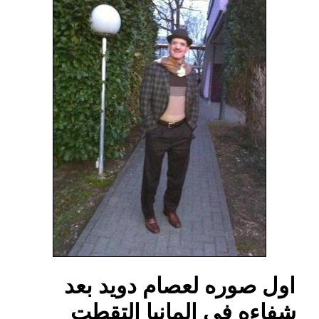
اول صوره لعصام دويد بعد
شفاءه في المانيا التقطت