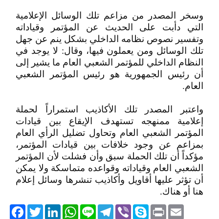
وسخر المصدر من مزاعم تلك الوسائل الإعلامية
التي دأبت على الحديث عن المؤتمر وقياداته
وتفسير نصوص نظامه الداخلي بشكل ينم عن جهل
تلك الوسائل ومن يعملون فيها، وقال: لا يوجد في
النظام الداخلي للمؤتمر الشعبي العام ما يشير إلى
أن رئيس الجمهورية هو رئيس المؤتمر الشعبي
العام.
واعتبر المصدر تلك الأكاذيب استمراراً لحملة
إعلامية ممنهجه تستهدف الإيقاع بين قيادات
المؤتمر الشعبي العام وتحاول تضليل الرأي العام
بمزاعم عن وجود خلافات بين قيادات المؤتمر،
مؤكداً أن تلك الحملة سبق وأن فشلت لأن المؤتمر
الشعبي العام وقياداته وقواعده متماسكة ولا يمكن
أن تؤثر عليها أقاويل وأكاذيب تنشرها وسائل إعلام
هنا أو هناك.
acebook
Twitter
LinkedIn
WhatsApp
Line
Telegram
Viber
Skype
Print
Email