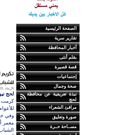
الصفحة الرئيسية
تقارير سرية
أخبار المحافظة
بقلم أنثى
قصة قصيرة
إجتماعيات
للشباب 
صحة وجمال
الأربعاء, 28-مارس-2012
لحج نيو
نبذة تعريفية عن محافظة
لحج
كرمت و
مرافئ الشعراء
للأعوام 2007 - 011
وفي حفل
صورة وتعليق
معمر أ
مســاحة حــرة
الشباب