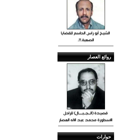
الشيخ أبو راس الحاسم للقضايا
الصعبة.!!.
روائع العصار
قصيدة (الــجــبــــال) للراحل
الأسطورة محمد عبد الاله العصار
حوارات