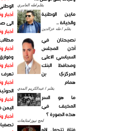
الوطني 
بقلم/طه العامري
مابين الوطنية
أخبار وت
والخيانة ..
الى صنع
بقلم / طه عزالدين
أخبار وت
نصيحتان في
مطالب أ
أذن المجلس
أخبار وت
السياسي الأعلى
وفوارق
ومحافظ البنك
أخبار وت
المركزي بن
تعرف عل
همام
أخبار وت
بقلم / عبدالكريم المدي
الحوثية 
ما هو السر
أخبار وت
المخيف في
اليمن 
هذه الصورة ؟
أخبار وت
لحج نيوز/متابعات
تصفيات
فتاة تتحول لإله