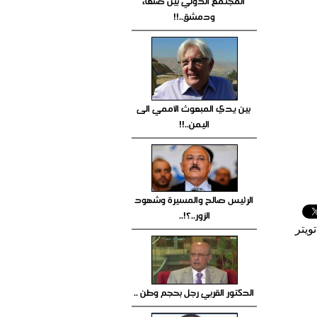
المجتمع الدولي بين صنعاء
ودمشق..!!
بين يدي المبعوث الأممي الى
اليمن..!!
الرئيس صالح والمسيرة وشهود
الزور..؟!..
ويتر
الدكتور القربي رجل بحجم وطن ..