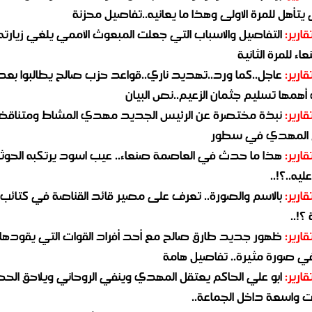
يتأهل للمرة الاولى وهذا ما يعانيه..تفاصيل محزنة
قارير:
التفاصيل والاسباب التي جعلت المبعوث الأممي يلغي زيارته 
اء للمرة الثانية
قارير:
عاجل..كما ورد..تهديد ناري..قواعد حزب صالح يطالبوا بعد
همها تسليم جثمان الزعيم..نص البيان
قارير:
نبذة مختصرة عن الرئيس الجديد مهدي المشاط ومتناق
 المهدي في سطور
قارير:
هذا ما حدث في العاصمة صنعاء.. عيب اسود يرتكبه الحوثي
يه..؟!..
قارير:
بالاسم والصورة.. تعرف على مصير قائد القناصة في كتائب
؟!..
قارير:
ظهور جديد طارق صالح مع أحد أفراد القوات التي يقودها
في صورة مثيرة.. تفاصيل هامة
قارير:
ابو علي الحاكم يعتقل المهدي وينفي الروحاني ويلاحق الح
 واسعة داخل الجماعة..