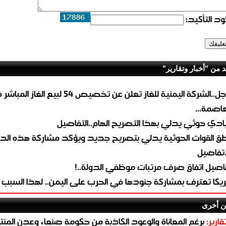
د التأكيد:
د من "أخبار وتقارير"
عاجل..الشركة اليمنية للغاز تعلن عن تخصيص 54 لبيع 
لعاصمة...
ادي حوثي يدلي بهذا التصريح الهام..التفاصيل
طق القوات الحوثية يدلي بتصريح جديد ويؤكد مشاركة هذه الد
.تفاصيل
اصيل اتفاق صرف مرتبات موظفي الدولة..!
ريكا تعترف بمشاركة جنودها في الحرب على اليمن.. لهذا السبب
ن أخرى
قارير:
برغم المعاناة والوعود الكاذبة من حكومة صنعاء وعدن المن