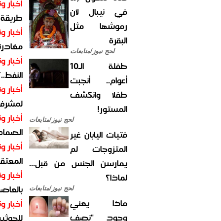
أخبار وت
في نيبال لأن
طريقة 
رموشها مثل
أخبار وت
البقرة
مغادرت
لحج نيوز/متابعات
أخبار وت
طفلة الـ10
النفط..
أعوام.. أنجبت
أخبار وت
طفلاً وانكشف
لمشرف 
المستور!
أخبار وت
لحج نيوز/متابعات
الصماد.
فتيات اليابان غير
أخبار وت
المتزوجات لم
المعتقل
يمارسن الجنس من قبل...
أخبار وت
لماذا؟
بالعاص
لحج نيوز/متابعات
ماذا يعني
أخبار وت
وجود "نصف
للحوثيي