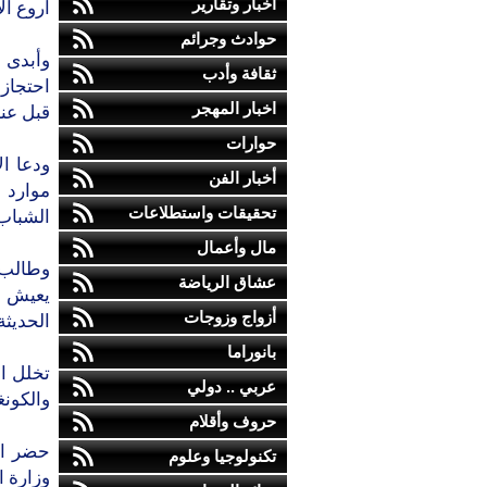
أخبار وتقارير
أروع ال
حوادث وجرائم
وأبدى 
ثقافة وأدب
احتجاز
اخبار المهجر
قبل عنا
حوارات
ودعا ال
أخبار الفن
موارد 
تحقيقات واستطلاعات
الشباب 
مال وأعمال
وطالب 
عشاق الرياضة
يعيش ه
أزواج وزوجات
الحديثة
بانوراما
تخلل ال
عربي .. دولي
والكونغ
حروف وأقلام
حضر الح
تكنولوجيا وعلوم
وزارة ا