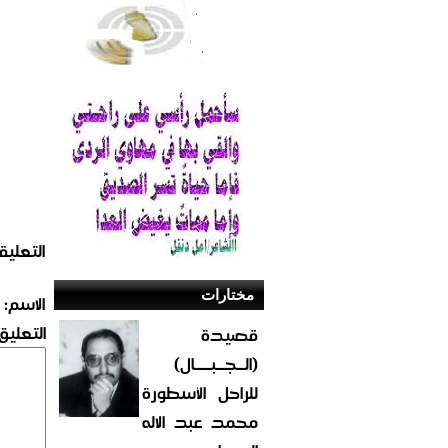
التعليق
مختارات
الاسم:
التعليق:
قصيدة
(الــجــبــــال)
للراحل الأسطورة
محمد عبد الاله