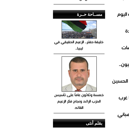
اليوم
مســاحة حــرة
ة
خليفة حفتر.. الزعيم الحقيقي في
ضات
ليبيا..
ون..
 الحسين
خمسة وثلاثون عاماً على تأسيس
 غرب
الحزب الرائد ونجاح فكر الزعيم
القائد
صباني
بقلم أنثى