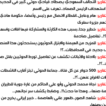
قارير:
التحالف السعودي يصطاد قيادي حوثي كبير في الحديد
استهداف الرئيس الصماد..تعرف على الاسم
قارير:
هام وعاجل..انقطاع الاتصال مع رئيس وأعضاء حكومة هادي
هم جزيرة سقرى
قارير:
خطير جدا..بسبب هذه الكارثة والمشاركة فيها اقالات واسع
؟!.. تفاصيل صادمة
قارير:
للمزيد من الهيمنة والابتزاز..الحوثيون يستحدثون هذا المن
جديد في المحافظات..؟!
قارير:
بالادلة والإثباتات تكشف عن تفاصيل تورط الحوثيين بقتل صا
.؟!..
قارير:
500 دولار عن كل فتاة.. جماعة الحوثي تبتز أقارب الناشطات
ات للافراج عنهن..؟!..
قارير:
نجاة محمد الحوثي وأبو علي الحاكم من غارة جوية للطيران
مة صنعاء.. وهذا ما حدث!!.. وضابط يكشف سر نجاتهم...
قارير:
شاهد الصور..ظهور علني بالعاصمة .. خبير إيراني يخرج من 
ن بصنعاء