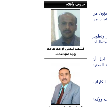
حروف وأقلام
يؤون من
شباب من
ز وتطوير
متطلبات
الشعب اليمني الواحد صامد
بوجه العواصف..
 اجل أن
المدنية
لكاراتيه
ت ووكلاء