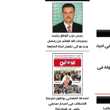
رئيس حزب الوفاق يشيد
بمخرجات لقاء العاشر من رمضان
الغاز المباشر في احياء
ويدعو الى تفعيل لجنة المتابعة
ولة في
اصدقاء المغشي يوثقون لجريمة
الاختطاف في اصدار صحفي
تخب
خاص عن الحادثة!!