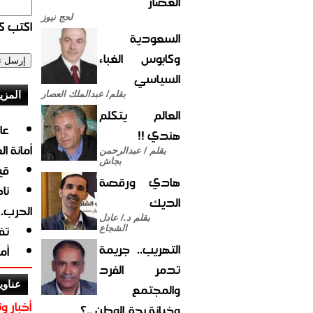
العصار
لحج نيوز
اكتب كو
السعودية
وكابوس الغباء
السياسي
بقلم/ عبدالملك العصار
المزي
العالم يتكلم
هندي !!
أمانة ا
بقلم / عبدالرحمن
بجاش
قي
هادي ورقصة
نا
الديك
الحرب.
بقلم د./ عادل
تف
الشجاع
التهريب.. جريمة
أم
تدمر الفرد
عناوي
والمجتمع
أخبار وت
وخيانة بحق الوطن ..؟