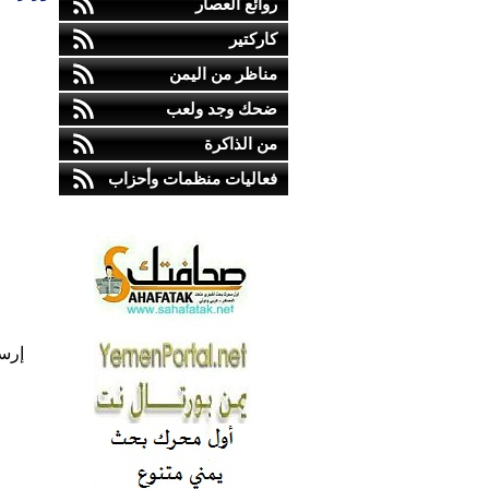
روائع العصار
كاركتير
مناظر من اليمن
ضحك وجد ولعب
من الذاكرة
فعاليات منظمات وأحزاب
إرس