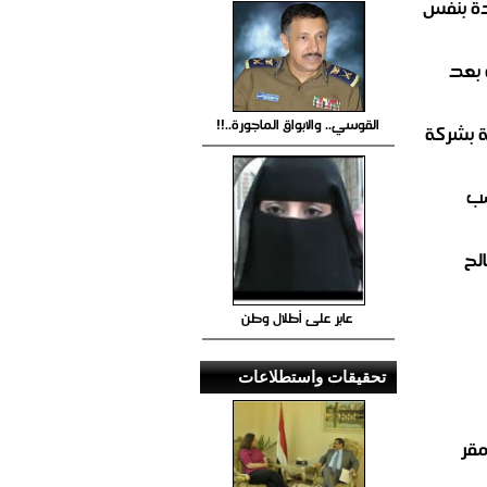
ة بنفس
 بعد
القوسي.. والابواق الماجورة..!!
ة بشركة
صب
لح
عابر على أطلال وطن
تحقيقات واستطلاعات
مقر