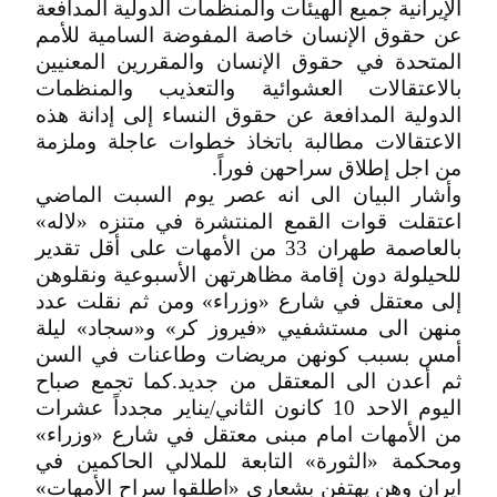
الإيرانية جميع الهيئات والمنظمات الدولية المدافعة
عن حقوق الإنسان خاصة المفوضة السامية للأمم
المتحدة في حقوق الإنسان والمقررين المعنيين
بالاعتقالات العشوائية والتعذيب والمنظمات
الدولية المدافعة عن حقوق النساء إلى إدانة هذه
الاعتقالات مطالبة باتخاذ خطوات عاجلة وملزمة
من اجل إطلاق سراحهن فوراً.
وأشار البيان الى انه عصر يوم السبت الماضي
اعتقلت قوات القمع المنتشرة في متنزه «لاله»
بالعاصمة طهران 33 من الأمهات على أقل تقدير
للحيلولة دون إقامة مظاهرتهن الأسبوعية ونقلوهن
إلى معتقل في شارع «وزراء» ومن ثم نقلت عدد
منهن الى مستشفيي «فيروز كر» و«سجاد» ليلة
أمس بسبب كونهن مريضات وطاعنات في السن
ثم أعدن الى المعتقل من جديد.كما تجمع صباح
اليوم الاحد 10 كانون الثاني/يناير مجدداً عشرات
من الأمهات امام مبنى معتقل في شارع «وزراء»
ومحكمة «الثورة» التابعة للملالي الحاكمين في
ايران وهن يهتفن بشعاري «اطلقوا سراح الأمهات»