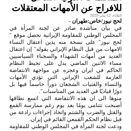
للافراج عن الأمهات المعتقلات
الثلاثاء, 12-يناير-2010
لحج نيوز/خاص:طهران
-
في بيان مناشدة صادر عن لجنة المرأة في
المجلس الوطني للمقاومة الإيرانية تحصل موقع "
لحج نيوز" على نسخة منه يدين اعتقال النساء
الامهات من قبل النظام الإيراني بقوله" إن اعتقال
العديد من أمهات الشهداء والسجناء السياسيين
مساء الاثنين الماضي يدل على تخبط النظام
الحاكم في ايران وعجزه عن مواجهة الانتفاضة
العارمة للشعب الإيراني التي تؤدي الأمهات
والنساء والفتيات الشجعان دوراً حاسماً فيها بل
دورًا قياديًا في العديد من المناسبات".
منوها الى ان هذه الانتفاضة التي اتسع نطاقها
أصبحت تتنامى يومًا بعد يوم رغم ممارسة القمع
والقتل والضرب والشتم واتخاذ إجراءات رادعة من
قبل نظام الحكم القمعي القائم في إيران.
ودعت لجنة المرأة في المجلس الوطني للمقاومة