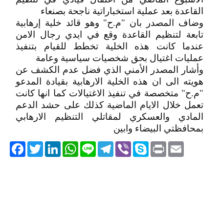
القاعدة بعد عملية استخباراتية ناجحة بصنعاء
وضاف المصدر بان "م.ح" وهو قائد خلية إرهابية
تابعة لتنظيم القاعدة وقع في ايدي رجال الامن
عندما كانت هذه الخلية تخطط للقيام بتنفيذ
عمليات اغتيال بحق شخصيات سياسية وعامة
وأشار المصدر الأمني الذي فضل عدم الكشف عن
هويته الى ان هذه الخلية الارهابية بقيادة المدعو
"م.ح" متخصصة في تنفيذ الاغتيالات كما انها كانت
تعمل خلال الايام الماضية كذلك على حشد الدعم
المادي والعسكري لمقاتلي التنظيم الارهابي
بمحافظتي البيضاء وابين
acebook
Twitter
LinkedIn
WhatsApp
Line
Telegram
Viber
Skype
Print
Email