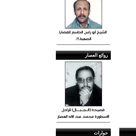
الشيخ أبو راس الحاسم للقضايا
الصعبة.!!.
روائع العصار
قصيدة (الــجــبــــال) للراحل
الأسطورة محمد عبد الاله العصار
حوارات