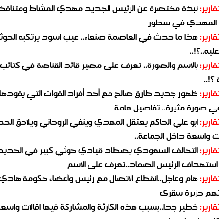
قارير:
نبذة مختصرة عن الرئيس الجديد مهدي المشاط ومتناق
 المهدي في سطور
قارير:
هذا ما حدث في العاصمة صنعاء.. عيب اسود يرتكبه الحوثي
يه..؟!..
قارير:
بالاسم والصورة.. تعرف على مصير قائد القناصة في كتائب
؟!..
قارير:
ظهور جديد طارق صالح مع أحد أفراد القوات التي يقودها
في صورة مثيرة.. تفاصيل هامة
قارير:
ابو علي الحاكم يعتقل المهدي وينفي الروحاني ويلاحق الح
 واسعة داخل الجماعة..
قارير:
التحالف السعودي يصطاد قيادي حوثي كبير في الحديد
استهداف الرئيس الصماد..تعرف على الاسم
قارير:
هام وعاجل..انقطاع الاتصال مع رئيس وأعضاء حكومة هادي
هم جزيرة سقرى
قارير:
خطير جدا..بسبب هذه الكارثة والمشاركة فيها اقالات واسع