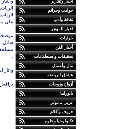
واشار 
أخبار وتقارير
الرياش
حوادث وجرائم
الرياش
ثقافة وأدب
على مس
اخبار المهجر
موضحا 
حوارات
قبائل 
أخبار الفن
مسلحة ق
.
تحقيقات واستطلاعات
مال وأعمال
واثار ا
عشاق الرياضة
براقش
أزواج وزوجات
بانوراما
عربي .. دولي
حروف وأقلام
تكنولوجيا وعلوم