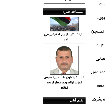
ضات
مســاحة حــرة
ون..
 الحسين
خليفة حفتر.. الزعيم الحقيقي في
ليبيا..
 غرب
صباني
ة بنفس
خمسة وثلاثون عاماً على تأسيس
الحزب الرائد ونجاح فكر الزعيم
 بعد
القائد
ة بشركة
بقلم أنثى