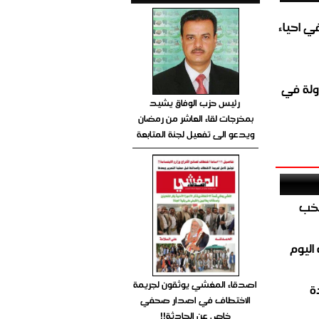
الغاز المباشر في احياء
ولة في
رئيس حزب الوفاق يشيد
بمخرجات لقاء العاشر من رمضان
ويدعو الى تفعيل لجنة المتابعة
تخب
اليوم
اصدقاء المغشي يوثقون لجريمة
ة
الاختطاف في اصدار صحفي
خاص عن الحادثة!!