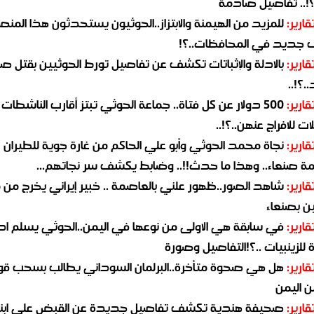
؟!.. تفاصيل صادمة
قارير:
للمزيد من الهيمنة والابتزاز..الحوثيون يستحدثون هذا المن
جديد في المحافظات..؟!
قارير:
بالادلة والإثباتات تكشف عن تفاصيل تورط الحوثيين بقتل صا
.؟!..
قارير:
500 دولار عن كل فتاة.. جماعة الحوثي تبتز أقارب الناشطات
ات للافراج عنهن..؟!..
قارير:
نجاة محمد الحوثي وأبو علي الحاكم من غارة جوية للطيران
مة صنعاء.. وهذا ما حدث!!.. وضابط يكشف سر نجاتهم...
قارير:
شاهد الصور..ظهور علني بالعاصمة .. خبير إيراني يخرج من 
ن بصنعاء
قارير:
في سابقة هي الاولى من نوعها في اليمن..الحوثي يسلم ادو
لزينبيات ..؟!التفاصيل وصورة
قارير:
هل هي صحوة متأخرة..البرلمان السوداني يطالب بسحب قو
ن اليمن
قارير:
صحيفة هندية تكشف تفاصيل جديدة عن القبض على ابنة