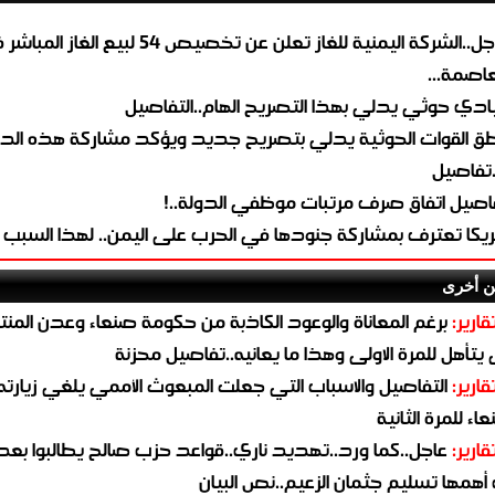
عاجل..الشركة اليمنية للغاز تعلن عن تخصيص 54 لبيع 
لعاصمة...
ادي حوثي يدلي بهذا التصريح الهام..التفاصيل
طق القوات الحوثية يدلي بتصريح جديد ويؤكد مشاركة هذه الد
.تفاصيل
اصيل اتفاق صرف مرتبات موظفي الدولة..!
ريكا تعترف بمشاركة جنودها في الحرب على اليمن.. لهذا السبب
ن أخرى
قارير:
برغم المعاناة والوعود الكاذبة من حكومة صنعاء وعدن المن
يتأهل للمرة الاولى وهذا ما يعانيه..تفاصيل محزنة
قارير:
التفاصيل والاسباب التي جعلت المبعوث الأممي يلغي زيارته 
اء للمرة الثانية
قارير:
عاجل..كما ورد..تهديد ناري..قواعد حزب صالح يطالبوا بعد
همها تسليم جثمان الزعيم..نص البيان