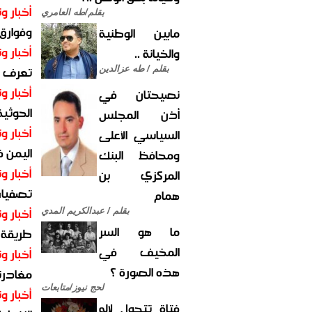
أخبار وت
بقلم/طه العامري
وفوارق
مابين الوطنية
أخبار وت
والخيانة ..
تعرف عل
بقلم / طه عزالدين
أخبار وت
نصيحتان في
الحوثية 
أذن المجلس
أخبار وت
السياسي الأعلى
اليمن 
ومحافظ البنك
أخبار وت
المركزي بن
تصفيات
همام
أخبار وت
بقلم / عبدالكريم المدي
ما هو السر
طريقة 
المخيف في
أخبار وت
هذه الصورة ؟
مغادرت
لحج نيوز/متابعات
أخبار وت
فتاة تتحول لإله