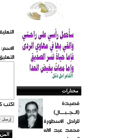
التعليق
الاسم:
التعليق:
مختارات
قصيدة
اكتب كو
(الــجــبــــال)
للراحل الأسطورة
محمد عبد الاله
المزي