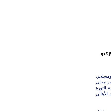
كزي و
 ومسلحي
در محلي
 الثورة
 الأهالي