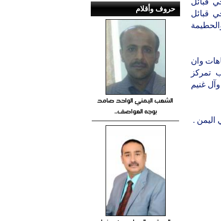
ي قبائل
حروف وأقلام
ي قبائل
الحطيمة
هات وان
ب تمركز
وآل غنيم
الشعب اليمني الواحد صامد
بوجه العواصف..
اليمن .