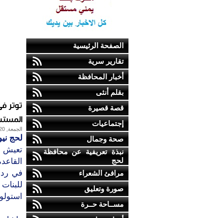
الصفحة الرئيسية
تقارير سرية
أخبار المحافظة
بقلم أنثى
توتر ف
قصة قصيرة
المست
إجتماعيات
الجمعة, 20-يناير-2012
لحج نيو
صحة وجمال
تعيش م
نبذة تعريفية عن محافظة
لحج
القاعد
في ردا
مرافئ الشعراء
للبنات 
صورة وتعليق
استولوا
مســاحة حــرة