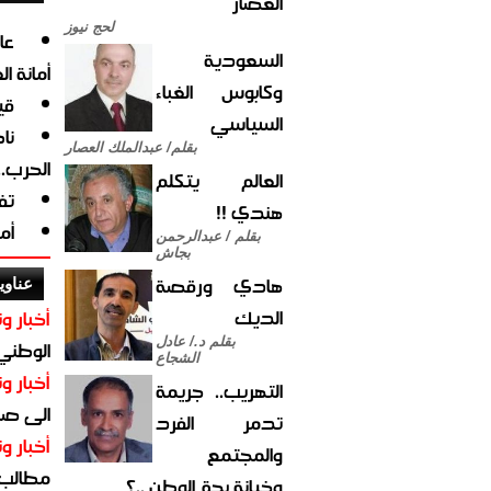
العصار
لحج نيوز
السعودية
أمانة ا
وكابوس الغباء
قي
السياسي
نا
بقلم/ عبدالملك العصار
الحرب.
العالم يتكلم
تف
هندي !!
أم
بقلم / عبدالرحمن
بجاش
هادي ورقصة
عناوي
الديك
أخبار وت
بقلم د./ عادل
الوطني 
الشجاع
أخبار وت
التهريب.. جريمة
الى صنع
تدمر الفرد
أخبار وت
والمجتمع
مطالب أ
وخيانة بحق الوطن ..؟