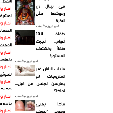
النفط..
في نيبال لأن
أخبار وت
رموشها مثل
لمشرف 
البقرة
أخبار وت
لحج نيوز/متابعات
الصماد.
طفلة الـ10
أخبار وت
أعوام.. أنجبت
المعتقل
طفلاً وانكشف
أخبار وت
المستور!
بالعاص
لحج نيوز/متابعات
أخبار وت
فتيات اليابان غير
للحوثيي
المتزوجات لم
أخبار وت
يمارسن الجنس من قبل...
جديدة ل
لماذا؟
أخبار وت
لحج نيوز/متابعات
بلاده م
ماذا يعني
أخبار وت
وجود "نصف