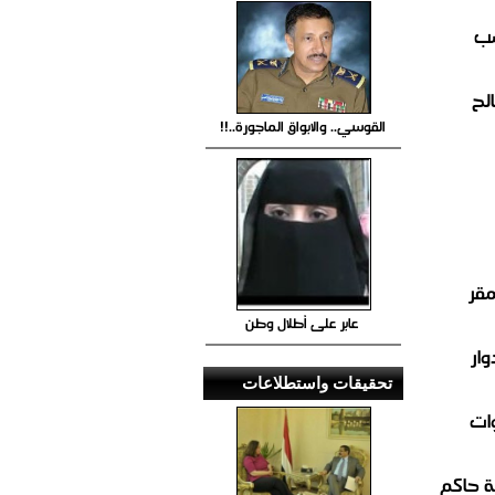
صب
لح
القوسي.. والابواق الماجورة..!!
مقر
عابر على أطلال وطن
ار
تحقيقات واستطلاعات
ات
 حاكم