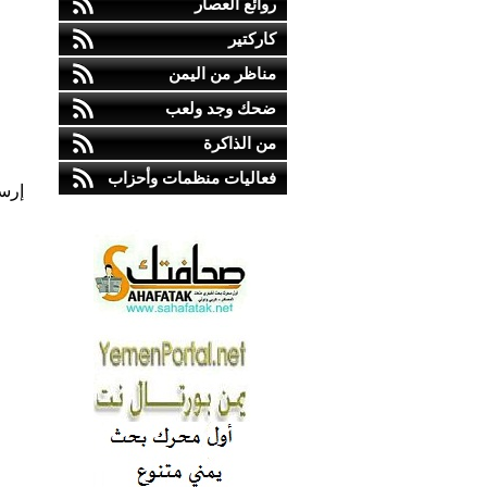
روائع العصار
كاركتير
مناظر من اليمن
ضحك وجد ولعب
من الذاكرة
فعاليات منظمات وأحزاب
إرس