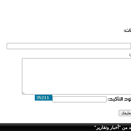
ات:
د التأكيد:
د من "أخبار وتقارير"