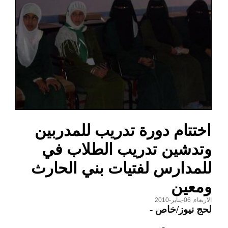
اختتام دورة تدريب للمدربين
وتدشين تدريب الطلاب في
للمدارس لفتيات بني الحارث
ومعين
الأربعاء, 06-يناير-2010
لحج نيوز/خاص
-