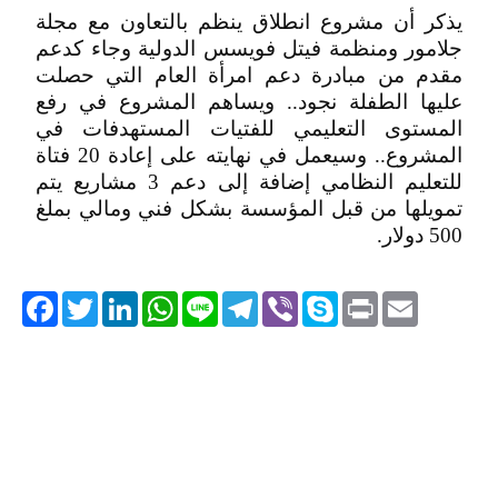
يذكر أن مشروع انطلاق ينظم بالتعاون مع مجلة
جلامور ومنظمة فيتل فويسس الدولية وجاء كدعم
مقدم من مبادرة دعم امرأة العام التي حصلت
عليها الطفلة نجود.. ويساهم المشروع في رفع
المستوى التعليمي للفتيات المستهدفات في
المشروع.. وسيعمل في نهايته على إعادة 20 فتاة
للتعليم النظامي إضافة إلى دعم 3 مشاريع يتم
تمويلها من قبل المؤسسة بشكل فني ومالي بملغ
500 دولار.
acebook
Twitter
LinkedIn
WhatsApp
Line
Telegram
Viber
Skype
Print
Email