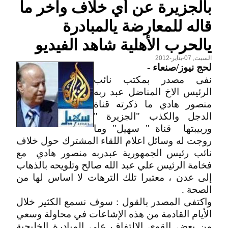
بالجزيرة عن أي خلاف واخر ما
قاله للمعارضة يالمبادرة
يالحرب الأهلية شاهد الفيديو
السبت, 07-يناير-2012
لحج نيوز/صنعاء
-
نفى مصدر بمكتب نائب
الرئيس الاخ المناضل عبد ربه
منصور هادي ما ذكرته قناة
الدجل والكذب "الجزيرة "
وربيبتها قناة " سهيل" وما
روجت له وسائل اعلام اللقاء المشترك حول خلاف
نائب رئيس الجمهورية عبدربه منصور هادي مع
فخامة الرئيس علي عبد الله صالح وتلويحه بالذهاب
إلى عدن ، معتبرا تلك الترهات لا اساس لها من
الصحة .
واكتفى المصدر بالقول : سوف نسمع الكثير خلال
الأيام القادمة من هذه الإشاعات في محاولة وسعي
من بعض القوى الالتفاف على المبادرة الخليجية