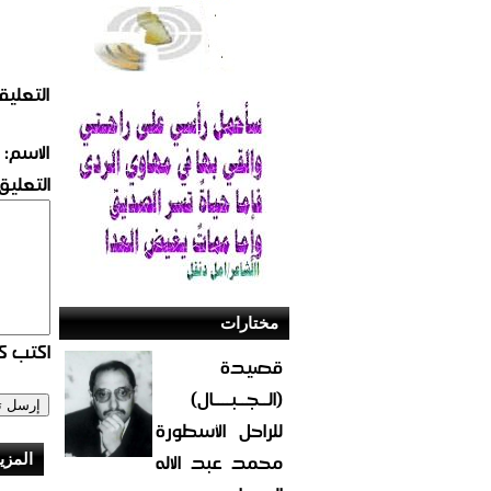
التعليق
الاسم:
التعليق:
مختارات
اكتب كو
قصيدة
(الــجــبــــال)
للراحل الأسطورة
محمد عبد الاله
المزي