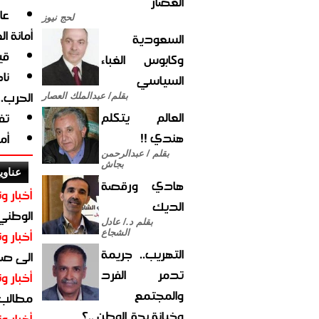
العصار
لحج نيوز
أمانة ا
السعودية
قي
وكابوس الغباء
نا
السياسي
الحرب.
بقلم/ عبدالملك العصار
العالم يتكلم
تف
هندي !!
أم
بقلم / عبدالرحمن
بجاش
عناوي
هادي ورقصة
أخبار وت
الديك
الوطني 
بقلم د./ عادل
أخبار وت
الشجاع
التهريب.. جريمة
الى صنع
تدمر الفرد
أخبار وت
والمجتمع
مطالب أ
وخيانة بحق الوطن ..؟
أخبار وت