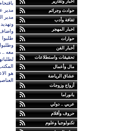
أخبار وتقارير
باقتحام
مدير ع
حوادث وجرائم
مدير ال
ثقافة وأدب
وتهديد 
اخبار المهجر
واضاف 
طلبوا م
حوارات
وطلبوا
أخبار الفن
معه .. 
تحقيقات واستطلاعات
لطلبات
المكتب 
مال وأعمال
هو الا
عشاق الرياضة
العناصر
أزواج وزوجات
بانوراما
عربي .. دولي
حروف وأقلام
تكنولوجيا وعلوم