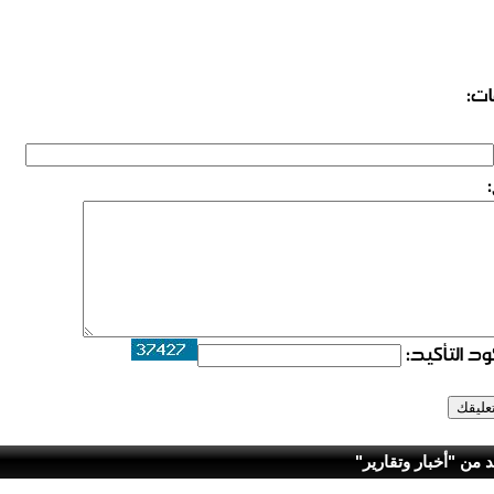
ات:
د التأكيد:
د من "أخبار وتقارير"