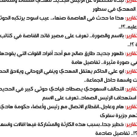
 المهدي في سطور
قارير:
هذا ما حدث في العاصمة صنعاء.. عيب اسود يرتكبه الحوثي
يه..؟!..
قارير:
بالاسم والصورة.. تعرف على مصير قائد القناصة في كتائب
؟!..
قارير:
ظهور جديد طارق صالح مع أحد أفراد القوات التي يقودها
في صورة مثيرة.. تفاصيل هامة
قارير:
ابو علي الحاكم يعتقل المهدي وينفي الروحاني ويلاحق الح
 واسعة داخل الجماعة..
قارير:
التحالف السعودي يصطاد قيادي حوثي كبير في الحديد
استهداف الرئيس الصماد..تعرف على الاسم
قارير:
هام وعاجل..انقطاع الاتصال مع رئيس وأعضاء حكومة هادي
هم جزيرة سقرى
قارير:
خطير جدا..بسبب هذه الكارثة والمشاركة فيها اقالات واسع
؟!.. تفاصيل صادمة