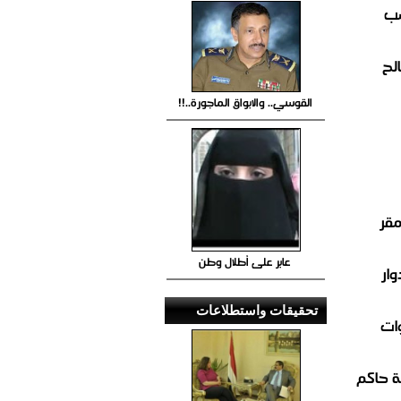
صب
لح
القوسي.. والابواق الماجورة..!!
مقر
عابر على أطلال وطن
ار
تحقيقات واستطلاعات
ات
 حاكم