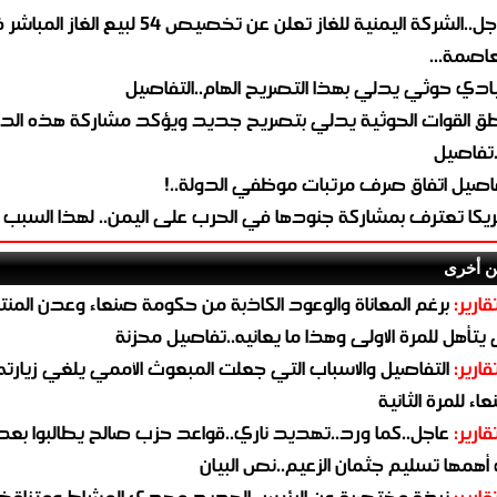
عاجل..الشركة اليمنية للغاز تعلن عن تخصيص 54 لبيع 
لعاصمة...
ادي حوثي يدلي بهذا التصريح الهام..التفاصيل
طق القوات الحوثية يدلي بتصريح جديد ويؤكد مشاركة هذه الد
.تفاصيل
اصيل اتفاق صرف مرتبات موظفي الدولة..!
ريكا تعترف بمشاركة جنودها في الحرب على اليمن.. لهذا السبب
ن أخرى
قارير:
برغم المعاناة والوعود الكاذبة من حكومة صنعاء وعدن المن
يتأهل للمرة الاولى وهذا ما يعانيه..تفاصيل محزنة
قارير:
التفاصيل والاسباب التي جعلت المبعوث الأممي يلغي زيارته 
اء للمرة الثانية
قارير:
عاجل..كما ورد..تهديد ناري..قواعد حزب صالح يطالبوا بعد
همها تسليم جثمان الزعيم..نص البيان
قارير:
نبذة مختصرة عن الرئيس الجديد مهدي المشاط ومتناق