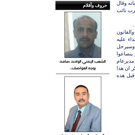
اته وقال
حروف وأقلام
رب نائب
.
القانون
داء عليه
 وسيرحل
 ينصاعوا
الشعب اليمني الواحد صامد
مديرعام
بوجه العواصف..
ر ان هذا
قبل هذه