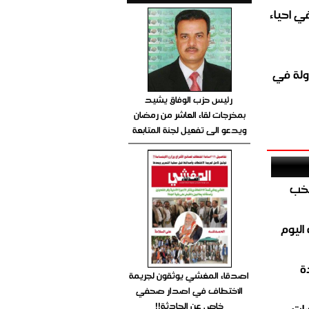
الغاز المباشر في احياء
ولة في
رئيس حزب الوفاق يشيد
بمخرجات لقاء العاشر من رمضان
ويدعو الى تفعيل لجنة المتابعة
تخب
اليوم
ة
اصدقاء المغشي يوثقون لجريمة
الاختطاف في اصدار صحفي
خاص عن الحادثة!!
ضات