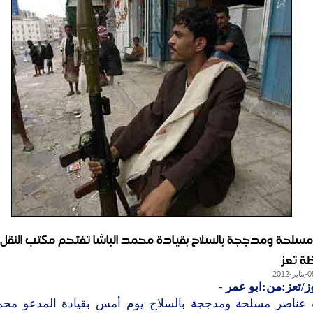
مسلحة ومدججة بالسلاح بقيادة محمد الباشا تفتحم مكتب النقل
ة تعز
ز/تعز:من:ابو عمر
-
عناصر مسلحة ومدججة بالسلاح يوم أمس بقيادة المدعو محمد