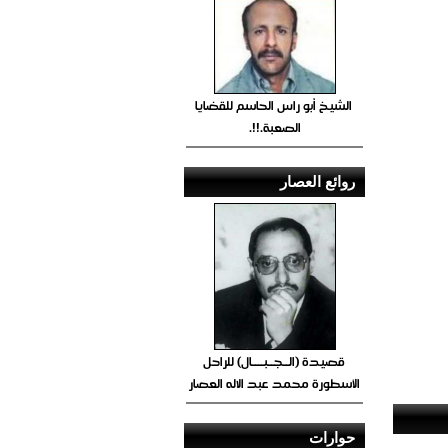
الشيخ أبو راس الحاسم للقضايا
الصعبة.!!.
روائع العصار
قصيدة (الــجــبــــال) للراحل
الأسطورة محمد عبد الاله العصار
حوارات