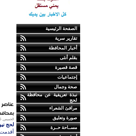
الصفحة الرئيسية
تقارير سرية
أخبار المحافظة
بقلم أنثى
قصة قصيرة
إجتماعيات
صحة وجمال
نبذة تعريفية عن محافظة
لحج
عناصر 
مرافئ الشعراء
بمحافظ
صورة وتعليق
الخميس, 05-يناير-2012
لحج نيو
مســاحة حــرة
أقدمت 