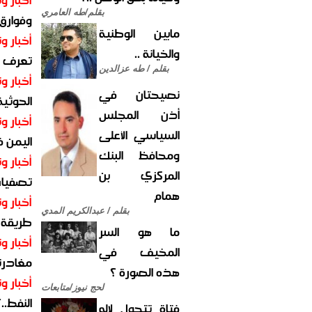
بقلم/طه العامري
وفوارق
مابين الوطنية
أخبار وت
والخيانة ..
تعرف عل
بقلم / طه عزالدين
أخبار وت
نصيحتان في
الحوثية 
أذن المجلس
أخبار وت
السياسي الأعلى
اليمن 
ومحافظ البنك
أخبار وت
المركزي بن
تصفيات
همام
أخبار وت
بقلم / عبدالكريم المدي
طريقة 
ما هو السر
أخبار وت
المخيف في
مغادرت
هذه الصورة ؟
أخبار وت
لحج نيوز/متابعات
النفط..
فتاة تتحول لإله