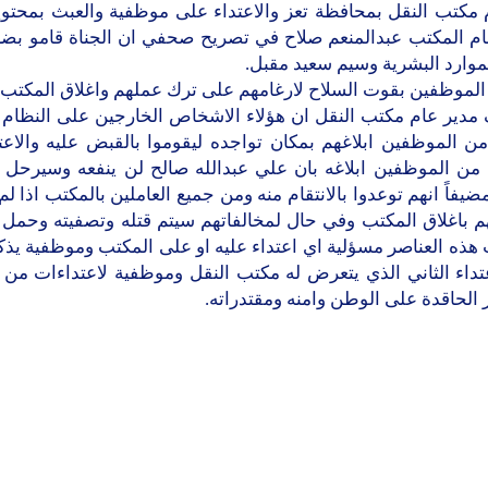
 مكتب النقل بمحافظة تعز والاعتداء على موظفية والعبث بمحتوي
ام المكتب عبدالمنعم صلاح في تصريح صحفي ان الجناة قامو بض
موارد البشرية وسيم سعيد مقبل.
الموظفين بقوت السلاح لارغامهم على ترك عملهم واغلاق المكتب 
مدير عام مكتب النقل ان هؤلاء الاشخاص الخارجين على النظام و
ن الموظفين ابلاغهم بمكان تواجده ليقوموا بالقبض عليه والاعت
 من الموظفين ابلاغه بان علي عبدالله صالح لن ينفعه وسيرحل
مضيفاً انهم توعدوا بالانتقام منه ومن جميع العاملين بالمكتب اذا لم
هم باغلاق المكتب وفي حال لمخالفاتهم سيتم قتله وتصفيته وحمل 
هذه العناصر مسؤلية اي اعتداء عليه او على المكتب وموظفية يذك
عتداء الثاني الذي يتعرض له مكتب النقل وموظفية لاعتداءات من 
 الحاقدة على الوطن وامنه ومقتدراته.