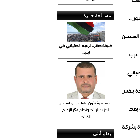
مســاحة حــرة
ون..
 الحسين
خليفة حفتر.. الزعيم الحقيقي في
ليبيا..
 غرب
صباني
ة بنفس
خمسة وثلاثون عاماً على تأسيس
 بعد
الحزب الرائد ونجاح فكر الزعيم
القائد
ة بشركة
بقلم أنثى