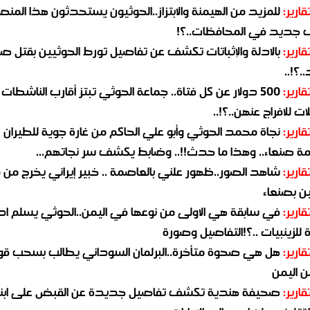
قارير:
للمزيد من الهيمنة والابتزاز..الحوثيون يستحدثون هذا المن
جديد في المحافظات..؟!
قارير:
بالادلة والإثباتات تكشف عن تفاصيل تورط الحوثيين بقتل صا
.؟!..
قارير:
500 دولار عن كل فتاة.. جماعة الحوثي تبتز أقارب الناشطات
ات للافراج عنهن..؟!..
قارير:
نجاة محمد الحوثي وأبو علي الحاكم من غارة جوية للطيران
مة صنعاء.. وهذا ما حدث!!.. وضابط يكشف سر نجاتهم...
قارير:
شاهد الصور..ظهور علني بالعاصمة .. خبير إيراني يخرج من 
ن بصنعاء
قارير:
في سابقة هي الاولى من نوعها في اليمن..الحوثي يسلم ادو
لزينبيات ..؟!التفاصيل وصورة
قارير:
هل هي صحوة متأخرة..البرلمان السوداني يطالب بسحب قو
ن اليمن
قارير:
صحيفة هندية تكشف تفاصيل جديدة عن القبض على ابنة