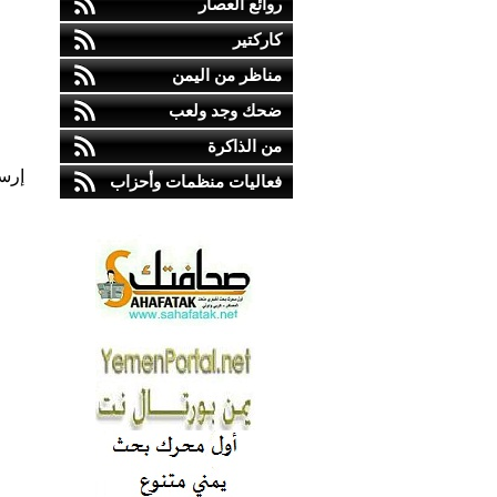
روائع العصار
كاركتير
مناظر من اليمن
ضحك وجد ولعب
من الذاكرة
إرس
فعاليات منظمات وأحزاب