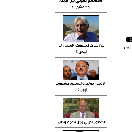
المجتمع الدولي بين صنعاء
ودمشق..!!
بين يدي المبعوث الأممي الى
ويتر
اليمن..!!
الرئيس صالح والمسيرة وشهود
الزور..؟!..
الدكتور القربي رجل بحجم وطن ..