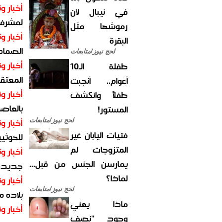
أخبار وت
في نيبال لأن
لمشرف 
رموشها مثل
أخبار وت
البقرة
الصماد.
لحج نيوز/متابعات
أخبار وت
طفلة الـ10
المعتقل
أعوام.. أنجبت
أخبار وت
طفلاً وانكشف
بالعاص
المستور!
أخبار وت
لحج نيوز/متابعات
فتيات اليابان غير
للحوثيي
المتزوجات لم
أخبار وت
يمارسن الجنس من قبل...
جديدة ل
لماذا؟
أخبار وت
لحج نيوز/متابعات
بلاده م
ماذا يعني
أخبار وت
وجود "نصف