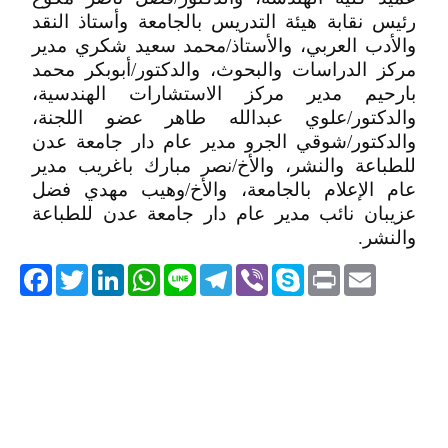
رئيس نقابة هيئة التدريس بالجامعة وأستاذ النقد
والأدب العربي، والأستاذ/محمد سعيد شكري مدير
مركز الدراسات والبحوث، والدكتور/أبوبكر محمد
بارحيم مدير مركز الاستشارات الهندسية،
والدكتور/علوي عبدالله طاهر عضو اللجنة،
والدكتور/شوقي الجرو مدير عام دار جامعة عدن
للطباعة والنشر، والأخ/نصر مبارك باغريب مدير
عام الإعلام بالجامعة، والأخ/وهيب مهدي فضل
عزيبان نائب مدير عام دار جامعة عدن للطباعة
والنشر.
acebook
Twitter
LinkedIn
WhatsApp
Line
Telegram
Viber
Skype
Print
Email