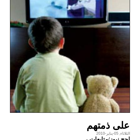
على ذمتهم
الثلاثاء, 05-يناير-2010
لحج نيوز/متابعات
-