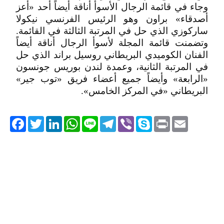
وجاء في قائمة الرجال الأسوأ أناقة أيضاً أحد «أعز
أصدقاء» براون وهو الرئيس الفرنسي نيكولا
ساركوزي الذي حل في المرتبة الثالثة في القائمة.
وتضمنت قائمة المجلة لأسوأ الرجال أناقة أيضاً
الفنان الكوميدي البريطاني روسيل براند الذي حل
في المرتبة الثانية، وعمدة لندن بوريس جونسون
«الرابعة» وأيضاً جميع أعضاء فريق «توب جير»
البريطاني «في المركز الخامس».
acebook
Twitter
LinkedIn
WhatsApp
Line
Telegram
Viber
Skype
Print
Email