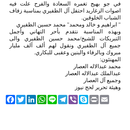
في جو بهيج تغمره السعادة والفرح علت فيه
اصوات الزغاريد احتفل آل الظفيري بمناسبة زفاف
الشباب الخلوقين.
" ابراهيم و خالد ومحمد" محمد حسين الظفيري
وبهذه المناسبة نتقدم بأحر التهاني وأجمل
التبريكات للشيخ/محمد حسين الظفيري والى
جميع آل الظفيري ونقول لهم ألف آلف مليار
مبروك وبالرفاء والبنين وعقبى للبكاري.
المهنئون:
محمد عبدالاله العصار
عبدالملك عبدالاله العصار
وجميع آل العصار
وهيئة تحرير لحج نيوز
acebook
Twitter
LinkedIn
WhatsApp
Line
Telegram
Viber
Skype
Print
Email