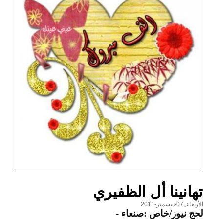
تهانينا أل الظفيري
الأربعاء, 07-ديسمبر-2011
لحج نيوز/خاص :صنعاء
-