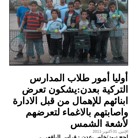
أوليا أمور طلاب المدارس
التركية بعدن:يشكون تعرض
ابنائهم للإهمال من قبل الادارة
واصابتهم بالاغماء لتعرضهم
لأشعة الشمس
الإثنين, 31-أكتوبر-2011
لحج نيوز/خاص-عدن : فراس اليافعي
-