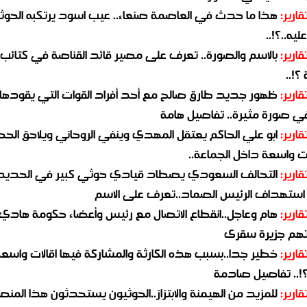
قارير:
هذا ما حدث في العاصمة صنعاء.. عيب اسود يرتكبه الحوثي
يه..؟!..
قارير:
بالاسم والصورة.. تعرف على مصير قائد القناصة في كتائب
؟!..
قارير:
ظهور جديد طارق صالح مع أحد أفراد القوات التي يقودها
في صورة مثيرة.. تفاصيل هامة
قارير:
ابو علي الحاكم يعتقل المهدي وينفي الروحاني ويلاحق الح
 واسعة داخل الجماعة..
قارير:
التحالف السعودي يصطاد قيادي حوثي كبير في الحديد
استهداف الرئيس الصماد..تعرف على الاسم
قارير:
هام وعاجل..انقطاع الاتصال مع رئيس وأعضاء حكومة هادي
هم جزيرة سقرى
قارير:
خطير جدا..بسبب هذه الكارثة والمشاركة فيها اقالات واسع
؟!.. تفاصيل صادمة
قارير:
للمزيد من الهيمنة والابتزاز..الحوثيون يستحدثون هذا المن