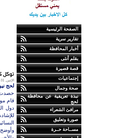
الصفحة الرئيسية
تقارير سرية
أخبار المحافظة
بقلم أنثى
قصة قصيرة
توكل ك
إجتماعيات
الإثنين, 31-أكتوبر-2011
لحج نيو
صحة وجمال
حصدت ال
نبذة تعريفية عن محافظة
لحج
دول ال
مرافئ الشعراء
للإشاد
صورة وتعليق
النسائي
مســاحة حــرة
وأوضح 
والأخير