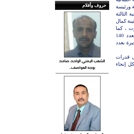
حروف وأقلام
لكاتبة ورئيسة
ها في المرتبة الثالثة
عدد 329 صوت ، يليها بثينة كمال
ية المصرية في المرتبة الرابعة بعدد 215 صوت ، كما
جاءت زها حديد المهندسة المعمارية البريطانية في المرتبة الخامسة بعدد 140
يرة بعدد
ى قدرات
الشعب اليمني الواحد صامد
ل إنحاء
بوجه العواصف..