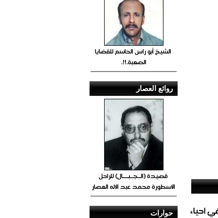
الشيخ أبو راس الحاسم للقضايا
الصعبة.!!.
روائع العصار
قصيدة (الــجــبــــال) للراحل
الأسطورة محمد عبد الاله العصار
الغاز المباشر في احياء
حوارات