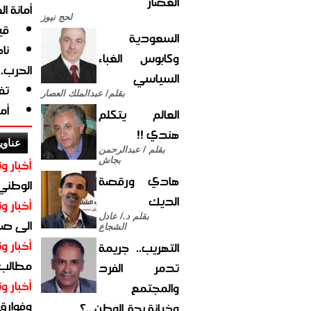
العصار
أمانة ا
لحج نيوز
قي
السعودية
نا
وكابوس الغباء
الحرب.
السياسي
تف
بقلم/ عبدالملك العصار
أم
العالم يتكلم
هندي !!
عناوي
بقلم / عبدالرحمن
بجاش
أخبار وت
هادي ورقصة
الوطني 
الديك
أخبار وت
بقلم د./ عادل
الى صنع
الشجاع
أخبار وت
التهريب.. جريمة
مطالب أ
تدمر الفرد
أخبار وت
والمجتمع
وفوارق
وخيانة بحق الوطن ..؟