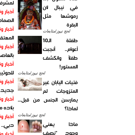
لمشرف 
في نيبال لأن
أخبار وت
رموشها مثل
الصماد.
البقرة
أخبار وت
لحج نيوز/متابعات
المعتقل
طفلة الـ10
أخبار وت
أعوام.. أنجبت
بالعاص
طفلاً وانكشف
أخبار وت
المستور!
للحوثيي
لحج نيوز/متابعات
أخبار وت
فتيات اليابان غير
جديدة ل
المتزوجات لم
أخبار وت
يمارسن الجنس من قبل...
بلاده م
لماذا؟
أخبار وت
لحج نيوز/متابعات
ماذا يعني
دبي.. ا
وجود "نصف
أخبار وت