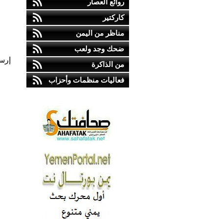
روائع العصار
كاركتير
مناظر من اليمن
ضحك وجد ولعب
إرس
من الذاكرة
فعاليات منظمات وأحزاب