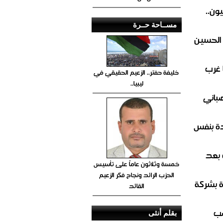
ون..
مســاحة حــرة
 الحسين
 غرب
خليفة حفتر.. الزعيم الحقيقي في
ليبيا..
صباني
ة بنفس
 بعد
خمسة وثلاثون عاماً على تأسيس
الحزب الرائد ونجاح فكر الزعيم
ة بشركة
القائد
صب
بقلم أنثى