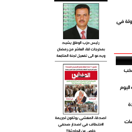
ولة في
رئيس حزب الوفاق يشيد
بمخرجات لقاء العاشر من رمضان
ويدعو الى تفعيل لجنة المتابعة
تخب
اليوم
ة
اصدقاء المغشي يوثقون لجريمة
ضات
الاختطاف في اصدار صحفي
خاص عن الحادثة!!