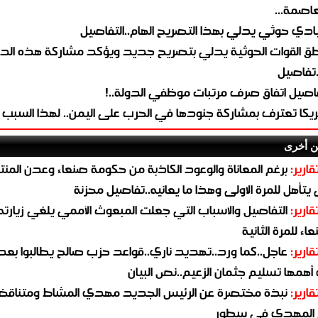
لعاصمة...
ادي حوثي يدلي بهذا التصريح الهام..التفاصيل
طق القوات الحوثية يدلي بتصريح جديد ويؤكد مشاركة هذه الد
.تفاصيل
اصيل اتفاق صرف مرتبات موظفي الدولة..!
ريكا تعترف بمشاركة جنودها في الحرب على اليمن.. لهذا السبب
ن أخرى
قارير:
برغم المعاناة والوعود الكاذبة من حكومة صنعاء وعدن المن
يتأهل للمرة الاولى وهذا ما يعانيه..تفاصيل محزنة
قارير:
التفاصيل والاسباب التي جعلت المبعوث الأممي يلغي زيارته 
اء للمرة الثانية
قارير:
عاجل..كما ورد..تهديد ناري..قواعد حزب صالح يطالبوا بعد
همها تسليم جثمان الزعيم..نص البيان
قارير:
نبذة مختصرة عن الرئيس الجديد مهدي المشاط ومتناق
 المهدي في سطور