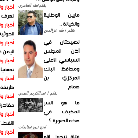
أخبار وت
بقلم/طه العامري
مابين الوطنية
تعرف عل
والخيانة ..
أخبار وت
بقلم / طه عزالدين
الحوثية 
نصيحتان في
أخبار وت
أذن المجلس
اليمن 
السياسي الأعلى
أخبار وت
ومحافظ البنك
تصفيات
المركزي بن
أخبار وت
همام
طريقة 
بقلم / عبدالكريم المدي
أخبار وت
ما هو السر
مغادرت
المخيف في
أخبار وت
هذه الصورة ؟
النفط..
لحج نيوز/متابعات
أخبار وت
فتاة تتحول لإله