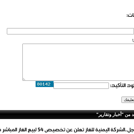
ات:
د التأكيد:
د من "أخبار وتقارير"
عاجل..الشركة اليمنية للغاز تعلن عن تخصيص 54 لبيع 