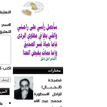
التعليق
الاسم:
التعليق:
اكتب كو
مختارات
قصيدة
(الــجــبــــال)
المزي
للراحل الأسطورة
محمد عبد الاله