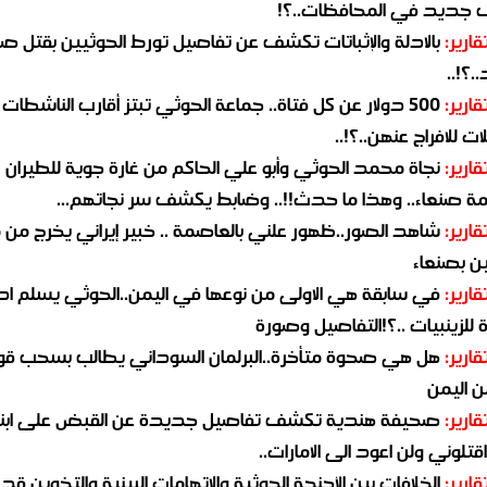
جديد في المحافظات..؟!
قارير:
بالادلة والإثباتات تكشف عن تفاصيل تورط الحوثيين بقتل صا
.؟!..
قارير:
500 دولار عن كل فتاة.. جماعة الحوثي تبتز أقارب الناشطات
ات للافراج عنهن..؟!..
قارير:
نجاة محمد الحوثي وأبو علي الحاكم من غارة جوية للطيران
مة صنعاء.. وهذا ما حدث!!.. وضابط يكشف سر نجاتهم...
قارير:
شاهد الصور..ظهور علني بالعاصمة .. خبير إيراني يخرج من 
ن بصنعاء
قارير:
في سابقة هي الاولى من نوعها في اليمن..الحوثي يسلم ادو
لزينبيات ..؟!التفاصيل وصورة
قارير:
هل هي صحوة متأخرة..البرلمان السوداني يطالب بسحب قو
ن اليمن
قارير:
صحيفة هندية تكشف تفاصيل جديدة عن القبض على ابنة
قتلوني ولن اعود الى الامارات..
قارير:
الخلافات بين الأجنحة الحوثية والإتهامات البينية والتخوين قد