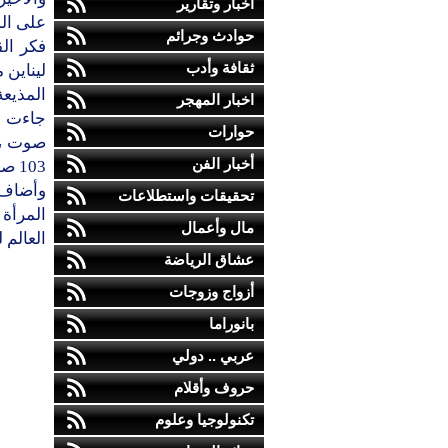
أخبار وتقارير
حوادث وجرائم
ثقافة وأدب
اخبار المهجر
حوارات
صوت ، و
أخبار الفن
103 صوت.
وأضاف 
تحقيقات واستطلاعات
المرأة
مال وأعمال
العالم 
عشاق الرياضة
أزواج وزوجات
بانوراما
عربي .. دولي
حروف وأقلام
تكنولوجيا وعلوم