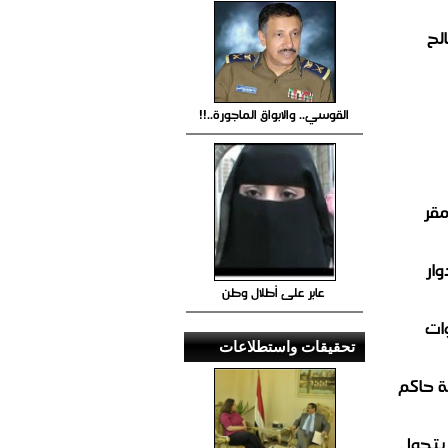
لح
القوسي.. والابواق الماجورة..!!
مقر
ار
عابر على أطلال وطن
ات
تحقيقات واستطلاعات
 حاكم
 يتحول