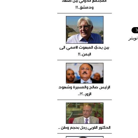
المجتمع الدولي بين صنعاء
ودمشق..!!
ويتر
بين يدي المبعوث الأممي الى
اليمن..!!
الرئيس صالح والمسيرة وشهود
الزور..؟!..
الدكتور القربي رجل بحجم وطن ..