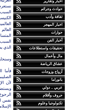
الغربي
أخبار وتقارير
نستعرضه
حوادث وجرائم
السبب 
ثقافة وأدب
الكنيس
العالم
اخبار المهجر
العالم
حوارات
المتسام
أخبار الفن
السبب ا
الذي يس
تحقيقات واستطلاعات
مال وأعمال
وسنحاو
عشاق الرياضة
فأما ا
أزواج وزوجات
الصليبي
بانوراما
لأن ال
عربي .. دولي
ويستضع
الرجوع
حروف وأقلام
نفس الد
تكنولوجيا وعلوم
الإسلام