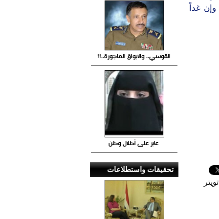
وإن غداً
القوسي.. والابواق الماجورة..!!
عابر على أطلال وطن
تحقيقات واستطلاعات
ويتر