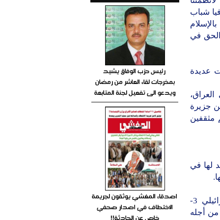
لأنظمتنا
يا شباب
بالإسلام
 الحق في
رئيس حزب الوفاق يشيد
ات عديدة
بمخرجات لقاء العاشر من رمضان
ويدعو الى تفعيل لجنة المتابعة
العراق،
من جزيرة
 مثقفين
د لها في
.
اصدقاء المغشي يوثقون لجريمة
الأدوات في هذا الاتجاه: 1-الاحتلال الغربي المباشر 2-الاحتلال الإسرائيلي 3-
الاختطاف في اصدار صحفي
 من أجله
خاص عن الحادثة!!