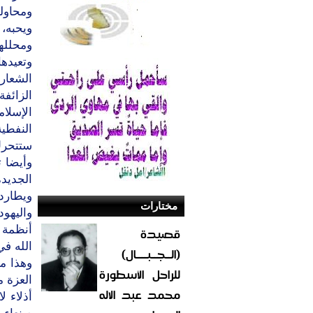
ومحاولة
ويحبه، 
ومحلله
وتعيدها
الشعار
الزائف
الإسلام
النفطي
ستتحرك
وأيضا 
الجديد
ويطارد 
مختارات
واليهو
أنظمة ج
قصيدة
الله في
(الــجــبــــال)
وهذا ما
للراحل الأسطورة
العزة م
محمد عبد الاله
أذلاء ل