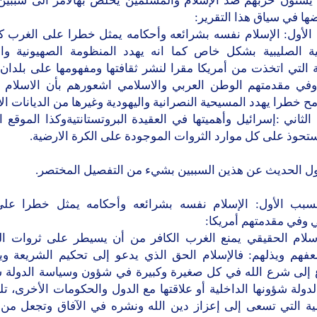
ة يشنون حربهم ضد الإسلام والمسلمين يخلص بهالامر الى سببين
ا في سياق هذا التقرير:
الأول: الإسلام نفسه بشرائعه وأحكامه يمثل خطرا على الغرب كو
ية الصليبية بشكل خاص كما انه يهدد المنظومة الصهيونية وال
ية التي اتخذت من أمريكا مقرا لنشر ثقافتها ومفهومها على بلدا
 وفي مقدمتهم الوطن العربي والاسلامي اشعورهم بأن الاسلام 
ح خطرا يهدد المسيحية النصرانية واليهودية وغيرها من الديانات ال
لثاني :إسرائيل وأهميتها في العقيدة البروتستانتيةوكذا الموقع 
تحوذ على كل موارد الثروات الموجودة على الكرة الارضية.
ل الحديث عن هذين السببين بشيء من التفصيل المختصر.
لسبب الأول: الإسلام نفسه بشرائعه وأحكامه يمثل خطرا عل
 وفي مقدمتهم أمريكا:
إسلام الحقيقي يمنع الغرب الكافر من أن يسيطر على ثروات ا
فهم ويذلهم: فالإسلام الحق الذي يدعو إلى تحكيم الشريعة وي
 إلى شرع الله في كل صغيرة وكبيرة في شؤون وسياسة الدولة 
ولة شؤونها الداخلية أو علاقتها مع الدول والحكومات الأخرى، تل
ية التي تسعى إلى إعزاز دين الله ونشره في الآفاق وتجعل من أ