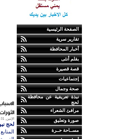
الصفحة الرئيسية
تقارير سرية
أخبار المحافظة
بقلم أنثى
قصة قصيرة
إجتماعيات
صحة وجمال
نبذة تعريفية عن محافظة
الاسباب
لحج
مرافئ الشعراء
الثورات 
الإثنين, 31-أكتوبر-2011
صورة وتعليق
لحج نيو
مســاحة حــرة
المتابع