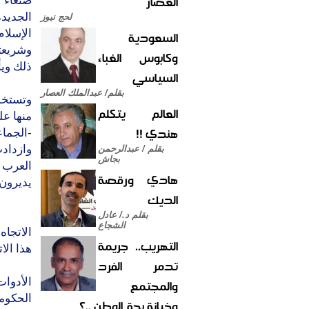
العصار
صنعاء ل
الجديد
لحج نيوز
الإسلام
السعودية
وشريعته
وكابوس الغباء
ذلك ويأ
السياسي
بقلم/ عبدالملك العصار
وتستخدم
العالم يتكلم
منها عل
هندي !!
-الجما
وازدادت
بقلم / عبدالرحمن
بجاش
العرب 
هادي ورقصة
يديرون
الديك
بقلم د./ عادل
الشجاع
الاتجاه
التهريب.. جريمة
هذا الا
تدمر الفرد
والمجتمع
الحكوما
وخيانة بحق الوطن ..؟