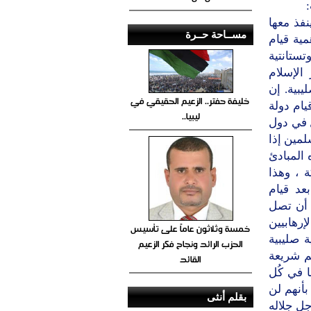
فذ معها
مســاحة حــرة
ية قيام
ستانتية
الإسلام
يبية. إن
خليفة حفتر.. الزعيم الحقيقي في
من ببركة قيام دولة
ليبيا..
ل في دول
لمين إذا
 المبادئ
ة ، وهذا
د قيام
 أن تصل
رهابيين
خمسة وثلاثون عاماً على تأسيس
 صليبية
الحزب الرائد ونجاح فكر الزعيم
م شريعة
القائد
ا في كُل
أنهم لن
بقلم أنثى
جل جلاله