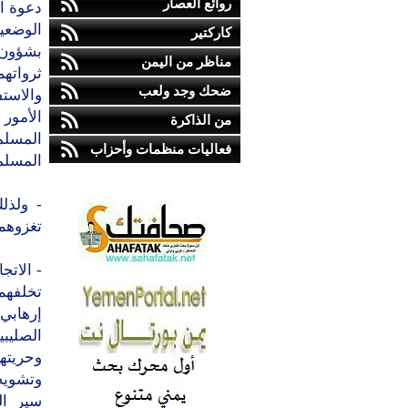
روائع العصار
دعوة ال
الوضعية
كاركتير
بشؤون 
مناظر من اليمن
ثرواته
ضحك وجد ولعب
والاستف
الأمور
من الذاكرة
المسلم
فعاليات منظمات وأحزاب
المسلم
- ولذل
تغزوهم
- الاتج
تخلفهم
إرهابي
الصليب
وحريتهم
وتشويه 
سير ال