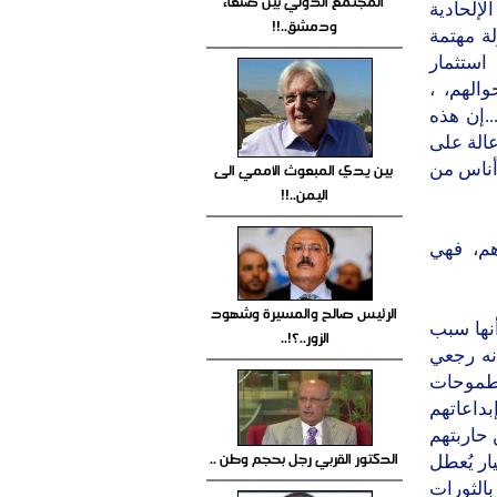
المجتمع الدولي بين صنعاء
لإلحادية
ودمشق..!!
لة مهتمة
ستثمار
الهم، ،
..إن هذه
الة على
بين يدي المبعوث الأممي الى
أناس من
اليمن..!!
هم، فهي
الرئيس صالح والمسيرة وشهود
أنها سبب
الزور..؟!..
نه رجعي
 طموحات
داعاتهم
 حاربتهم
الدكتور القربي رجل بحجم وطن ..
ار يُعطل
الثورات