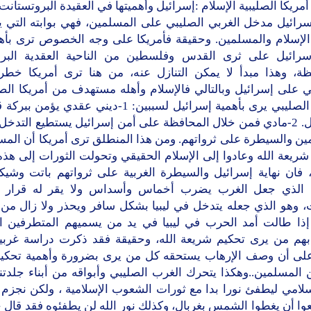
مريكا الصليبية الإسلام :إسرائيل وأهميتها في العقيدة البروتستانت:
سرائيل مدخل الغربي الصليبي على المسلمين، فهي بوابته التي ين
لإسلام والمسلمين. وحقيقة فأمريكا على وجه الخصوص ترى بأهم
سرائيل على ثرى القدس وفلسطين من الناحية العقدية البروت
ظة، وهذا مبدأ لا يمكن التنازل عنه، من هنا ترى أمريكا خطر 
 على إسرائيل وبالتالي فالإسلام وأهله مستهدف من أمريكا الصل
الغرب الصليبي يرى بأهمية إسرائيل لسببين: 1-ديني عقدي يؤ
إسرائيل. 2-مادي فمن خلال المحافظة على أمن إسرائيل يستطيع التدخ
ن والسيطرة على ثرواتهم. ومن هذا المنطلق ترى أمريكا أن المس
ريعة الله وعادوا إلى الإسلام الحقيقي وتحولت الثورات إلى هذه
، فان نهاية إسرائيل والسيطرة الغربية على ثرواتهم باتت وشيك
الذي جعل الغرب يضرب أخماس وأسداس ولا يقر له قرار بع
ت، وهو الذي جعله يتدخل في ليبيا بشكل سافر ويحذر ولا زال من
 إذا طالت أمد الحرب في ليبيا في يد من يسميهم المتطرفين الإ
بهم من يرى تحكيم شريعة الله، وحقيقة فقد ذكرت دراسة غربية
لى أن وصف الإرهاب يستحقه كل من يرى بضرورة وأهمية تحكي
 المسلمين..وهكذا يتحرك الغرب الصليبي وأبواقه من أبناء جلدتن
لامي ليطفئ نورا بدا مع ثورات الشعوب الإسلامية ، ولكن نجزم ب
ا أن يغطوا الشمس بغربال، وكذلك نور الله لن يطفئوه فقد قال 