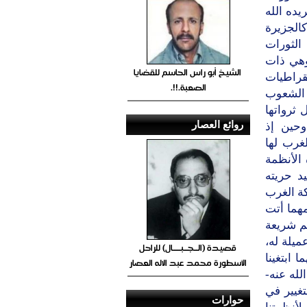
يده الله
كالجزيرة
الثورات
–وهي ذات
الشيخ أبو راس الحاسم للقضايا
قراطيات
الصعبة.!!.
 الشعوب
 ثرواتها
روائع العصار
وحين إذ
غرب لها
الأنظمة
د حريته
كة الغرب
هما أتت
كم شريعة
ميلة له،
قصيدة (الــجــبــــال) للراحل
 ابتغينا
الأسطورة محمد عبد الاله العصار
لله عنه-
تغيير في
حوارات