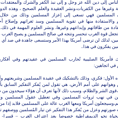
ناس إلى دين الله عز وجل و إلى نبذ الكفر والشرك والمعتقدات ا
 وغيرها من الكفريات،ونشر العقيدة والعلم الصحيح ، وهذه الدو
المسلمين فهي تسعى إلى إعزاز المسلمين وذلك من خلال ا
م والاستفادة منها في تقوية المسلمين وسد ثغراتهم وإصلاح أحو
ادة من طاقاتهم وإبداعهم وغيرها، ونشر العلوم المهمة في ذلك..
 تجعل قوة الغرب تنحسر وتتجه في صالح المسلمين و يصبح الغرب ع
ين، لذلك لن ترضى أمريكا بهذا الأمر وستسعى جاهدة في صد أي 
ين يفكرون في هذا..
ك فأمريكا الصليبية تُحارب المسلمين في عقيدتهم وفي أفكار
 في اتجاهين:
اه الأول: فكري، وذلك بالتشكيك في عقيدة المسلمين وشريعتهم و
 وهوانهم على أمم الأرض، هي تقول لمن يُفكر التفكير السابق بأ
،قوى الشر والظلام، وسبب ذلك لأنها تعرف أن هؤلاء سيحدون من
ين في نهب ثروات المسلمين وفي تعطيل عقول المسلمين وإب
،وسيجعلون أمريكا ومعها الغرب عالة على المسلمين فلابد إذا من
صورتهم وعزل من يُفكر هذا التفكير عن تيار المُسلمين ووصفهم تي
حياة نحو الديمقراطية خصوصا بعد اعتراف الغرب – قسرا- ب