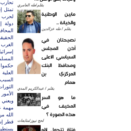
تحارب أ
بقلم/طه العامري
تمثل إ
مابين الوطنية
لحرب ا
والخيانة ..
دولة إ
بقلم / طه عزالدين
المحاف
الحقيقي
نصيحتان في
أذن المجلس
السياسي الأعلى
المسلمي
ومحافظ البنك
حكموا ش
المركزي بن
العلية 
السبب 
همام
الثورا
بقلم / عبدالكريم المدي
الأمور
ما هو السر
ويعني 
المخيف في
مهمة ع
هذه الصورة ؟
الله من
لحج نيوز/متابعات
قطر إس
فتاة تتحول لإله
يستطيعو