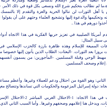
أنا ابتغينا العزة بغير الإسلام بدساتير وضعية ومباركة غربية 
ة،ما لم نطالب بتحكيم شرع الله ونسعى بكل قوة في ذلك الأمر. ف
 يا أهل الثورات لن تنالوا الحرية والعزة والتقدم إلا بالتمسك 
 وتحكيمها والدعوة إليها وتشجيع العلماء وحثهم على أن يقولوا
خذوا دورهم في هذا ..
 أمريكا الصليبية في تعزيز حربها الفكرية في هذا الاتجاه أدو
ى سبيل المثال:
عات المميعة للإسلام وهذه ظاهرة بارزة كالحزب الإسلامي في 
 بروزا بعد الثورات. -البعثات: الطلاب الذين يأتون إليها خصوصا 
مهبط الوحي وقبلة المسلمين. -المأجورين: من يسمون أنفسهم
 إعلام وصحف المسلمين.
 الثاني: وهو القوة من احتلال ودعم للعملاء وغيرها. وأعظم مساع
تجاه: دولة إسرائيل المزعومة والحكومات التي تساندها وتتصالح معها
ت، ويدخل هنا إعلامهم وصحفهم وغيرها.. وأما السبب الثاني الذي