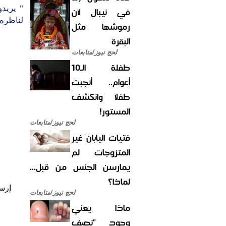
" يريدو
في نيبال لأن
لناظره 
رموشها مثل
البقرة
لحج نيوز/متابعات
طفلة الـ10
أعوام.. أنجبت
طفلاً وانكشف
المستور!
لحج نيوز/متابعات
فتيات اليابان غير
المتزوجات لم
يمارسن الجنس من قبل...
لماذا؟
إرس
لحج نيوز/متابعات
ماذا يعني
وجود "نصف