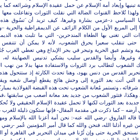
 تبنيها وإبعاد أمة الإسلام عن حمل عقيدة الإسلام وشرائعه كما ير
ولهذا تُلاحظ القنوات الضالة التي نقلت الثورات وتفاعلت معها 
ا السياسي د-عزمي بشارة وغيرها، كيف تريد أن َتسُوق هذه 
 إلى المربع الأول من الكلام الزائف عن الديمقراطية والحرية 
ات التي تغنى بها الطغاة المندحرين- التي ما تلبث هذه الديم
ة حتى تنقلب سعيرا يحرق الشعوب، لأنه لا يمكن أن تتنفس
ية وتشم عبق الحرية وتبحر في بحر الإبداع وهي تعطي الغرب جُل
ة وغيرها، وأيضا والقدس سليب يشكي تدنيس الصهاينة له، 
 الشعوب لتطالب برد الثروات والاستفادة منها بدلا من نهب ال
تحرير القدس من دنس يهود، وهنا تحدث الكارثة إذ ستتحول هذه 
ة التي أتت بعد الثورة إلى وحش هائج يقطع أوصال شعبه ويقي
شرفائه ، وتستمر مُعانة الشعوب تحت هذه القبضة الفولاذية بمبار
د وهكذا، فتثور الشعوب من جديد بعد معانة أصعب من سابقتها ،فم
ديدة بعد الثورات لكنها لا تحمل عقيدة الإسلام الحقيقي ولا تُح
 أرضه – كما ذكرت في مقدمة المقال- فإنها ستكون ذليلة للغرب ع
 قاله الفاروق -رضي الله عنه-: نحن أمة أعزنا الله بالإسلام ومهما
ن غيره أذلنا الله، فنحن والله كما قال أمير المؤمنين عُمر -رضي ا
ا نستحق الحرية حتى وإن ثُرْنا في ميدان التحرير في القاهرة أو ال