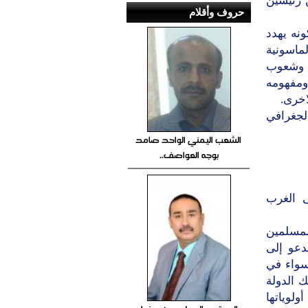
 رئيسين
حروف وأقلام
نه يهدد
ماسونية
ن وشعوب
ومفهومه
اخرى.
الجغرافي
الشعب اليمني الواحد صامد
بوجه العواصف..
ى الغرب
لمسلمين
دعو إلى
سواء في
ك الدولة
ولوياتها