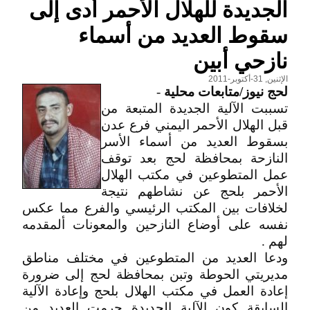
الجديدة للهلال الأحمر أدى إلى
سقوط العديد من أسماء
نازحي أبين
الإثنين, 31-أكتوبر-2011
لحج نيوز/متابعات محلية
-
تسببت الآلية الجديدة المتبعة من
قبل الهلال الأحمر اليمني فرع عدن
بسقوط العديد من أسماء الأسر
النازحة بمحافظة لحج بعد توقف
عمل المتطوعين في مكتب الهلال
الأحمر بلحج عن نشاطهم نتيجة
لخلافات بين المكتب الرئيسي والفرع مما عكس
نفسه على أوضاع النازحين والمعونات ألمقدمه
لهم .
ودعا العديد من المتطوعين في مختلف مناطق
مديريتي الحوطة وتبن بمحافظة لحج إلى ضرورة
إعادة العمل في مكتب الهلال بلحج وإعادة الآلية
السابقة كون الآلية الجديدة حرمت العديد من