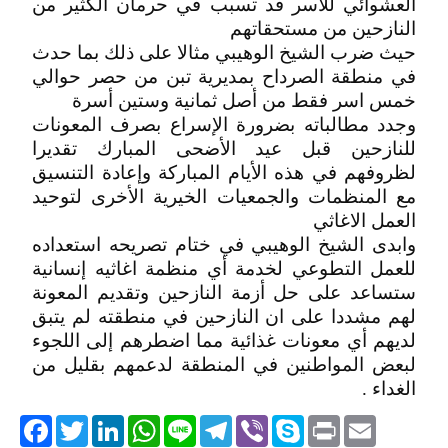
العشوائي للأسر قد تسبب في حرمان الكثير من
النازحين من مستحقاتهم
حيث ضرب الشيخ الوهيبي مثالا على ذلك بما حدث
في منطقة الصرداح بمديرية تبن من حصر حوالي
خمس اسر فقط من أصل ثمانية وستين أسرة
وجدد مطالباته بضرورة الإسراع بصرف المعونات
للنازحين قبل عيد الأضحى المبارك تقديرا
لظروفهم في هذه الأيام المباركة وإعادة التنسيق
مع المنظمات والجمعيات الخيرية الأخرى لتوحيد
العمل الاغاثي
وابدى الشيخ الوهيبي في ختام تصريحه استعداده
للعمل التطوعي لخدمة أي منظمة اغاثيه إنسانية
ستساعد على حل أزمة النازحين وتقديم المعونة
لهم مشددا على ان النازحين في منطقته لم يتبق
لديهم أي معونات غذائية مما اضطرهم إلى اللجوء
لبعض المواطنين في المنطقة لدعمهم بقليل من
الغداء .
acebook
Twitter
LinkedIn
WhatsApp
Line
Telegram
Viber
Skype
Print
Email