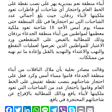
أبناء منطقة نعم بمديرية يهر على نصب نقطة على
الخط العام واحتجاز أي شاحنات أو قاطرات تعود
ملكيتها لأبناء ردفان, حيث بلغ أجمالي عدد
الشاحنات التي تم احتجازها في تلك المنطقة حتى
مساء يوم أمس الأحد 18 شاحنة تعود ملكية
معظمها لمواطنين من أبناء منطقة الجدعاء بردفان
وذلك للمطالبة بالقبض على المتقطعين ورد
الاعتبار للمواطنين الذين تعرضوا لعمليات التقطع
والنهب والاعتداء والتهديد بالقتل وإعادة ما تم نهبه
من ممتلكات.
وقالت مصادر نحلية بأن ملاك الناقلات من أبناء
منطقة الجدعاء قاموا مساء أمس وكرد فعل على
احتجاز شاحناتهم بنصب نقطة تفتيش على الخط
العام وقاموا باحتجاز عدد من الشاحنات التي تعود
ملكيتها لأبناء يافع وذالك للمطالبة بالإفراج عن
شاحناتهم المحتجزة في يافع.
acebook
Twitter
LinkedIn
WhatsApp
Line
Telegram
Viber
Skype
Print
Email