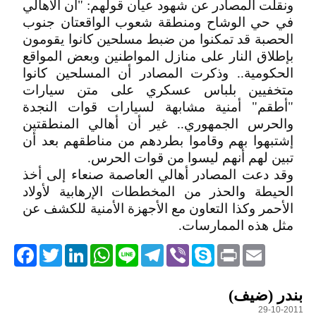
ونقلت المصادر عن شهود عيان قولهم: "أن الأهالي
في حي الوشاح ومنطقة شعوب الواقعتان جنوب
الحصبة قد تمكنوا من ضبط مسلحين كانوا يقومون
بإطلاق النار على منازل المواطنين وبعض المواقع
الحكومية.. وذكرت المصادر أن المسلحين كانوا
متخفيين بلباس عسكري على متن سيارات
"أطقم" أمنية مشابهة لسيارات قوات النجدة
والحرس الجمهوري.. غير أن أهالي المنطقتين
إشتبهوا بهم وقاموا بطردهم من مناطقهم بعد أن
تبين لهم أنهم ليسوا من قوات الحرس.
وقد دعت المصادر أهالي العاصمة صنعاء إلى أخذ
الحيطة والحذر من المخططات الإرهابية لأولاد
الأحمر وكذا التعاون مع الأجهزة الأمنية للكشف عن
مثل هذه الممارسات.
acebook
Twitter
LinkedIn
WhatsApp
Line
Telegram
Viber
Skype
Print
Email
التعليقات
بندر (ضيف)
29-10-2011