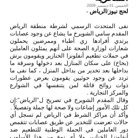
الخميس, 31-ديسمبر-2009
لحج نيوز/الرياض
-
نفى المتحدث الرسمي لشرطة منطقة الرياض
المقدم سامي الشويرخ ما يشاع عن وجود عصابات
يرتدي أفرادها زي أطباء وممرضين يحملون
شعارات لوزارة الصحة على أنهم يمثلون العاملين
في حملات تطعيم أنفلونزا الخنازير ويقومون برش
(بخاخ) على سكان المنازل بعد دخولها وسرقة ما
بداخلها بعد تخدير من بداخل المنزل ، كما نفى ما
تردد عن وجود حوثيين يقومون بعرض عطورات
ذوات روائح قاتلة لمن يتنفسها في الشوارع
والمركز التجارية .
وقال المقدم الشويرخ في تصريح ل"الرياض":إن
كل تلك الأمور إشاعات ولا صحة لها جملة وتفصيلاً .
وأكد أن مراكز الشرط في الرياض لم تسجل أي
حالات تعرضت للتخدير عن طريق عصابات تتقمص
دور العاملين في الحملة الوطنية للتطعيم ضد
أنفلونزا الخنازير ولا أي نوع من هذا الأسلوب